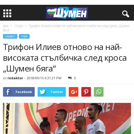
дом
Спорт
Трифон Илиев отново на най-високата стълбичка след кроса „Шумен
бяга“
СПОРТ
ТОП
Трифон Илиев отново на най-
високата стълбичка след кроса
„Шумен бяга“
от
redaktor
-
2018/09/15 6:31:21 PM
0
Facebook
Twitter