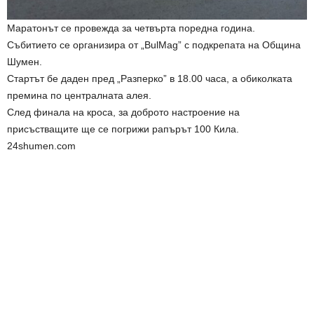
Маратонът се провежда за четвърта поредна година.
Събитието се организира от „BulMag” с подкрепата на Община
Шумен.
Стартът бе даден пред „Разперко” в 18.00 часа, а обиколката
премина по централната алея.
След финала на кроса, за доброто настроение на
присъстващите ще се погрижи рапърът 100 Кила.
24shumen.com