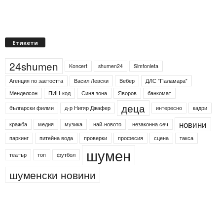
Етикети
24shumen
Koncert
shumen24
Simfonieta
Агенция по заетостта
Васил Левски
Вебер
ДЛС "Паламара"
Менделсон
ПИН-код
Синя зона
Яворов
банкомат
деца
български филми
д-р Нигяр Джафер
интересно
кадри
новини
кражба
медия
музика
най-новото
незаконна сеч
паркинг
питейна вода
проверки
професия
сцена
такса
шумен
театър
топ
футбол
шуменски новини