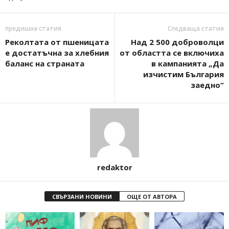
предишна статия
Следваща статия
Реколтата от пшеницата
Над 2 500 доброволци
е достатъчна за хлебния
от областта се включиха
баланс на страната
в кампанията „Да
изчистим България
заедно“
redaktor
СВЪРЗАНИ НОВИНИ
ОЩЕ ОТ АВТОРА