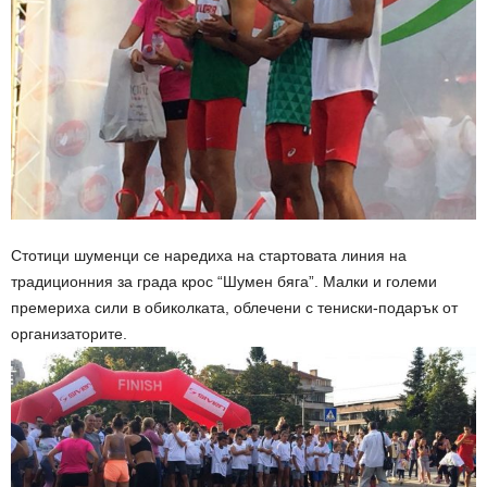
Стотици шуменци се наредиха на стартовата линия на
традиционния за града крос “Шумен бяга”. Малки и големи
премериха сили в обиколката, облечени с тениски-подарък от
организаторите.