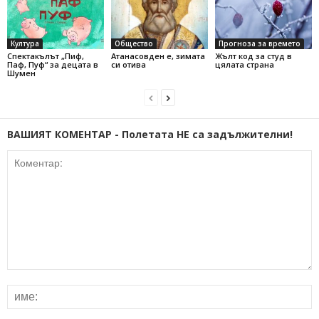
Култура
Общество
Прогноза за времето
Спектакълът „Пиф,
Атанасовден е, зимата
Жълт код за студ в
Паф, Пуф“ за децата в
си отива
цялата страна
Шумен
ВАШИЯТ КОМЕНТАР - Полетата НЕ са задължителни!