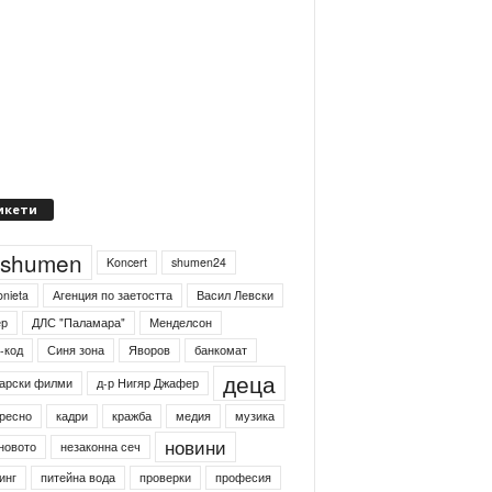
икети
4shumen
Koncert
shumen24
onieta
Агенция по заетостта
Васил Левски
ер
ДЛС "Паламара"
Менделсон
-код
Синя зона
Яворов
банкомат
деца
арски филми
д-р Нигяр Джафер
ресно
кадри
кражба
медия
музика
новини
новото
незаконна сеч