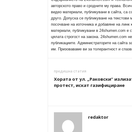
авторското право и сродните му права. Всич
видео материали, публикувани в сайта, са с
друго. Допуска се публикуване на текстови
посочване на източника и добавяне на линк
материали, публикувани в 24shumen.com е с
цялата строгост на закона. 24shumen.com н
публикациите. Администраторите на сайта з
им. Призоваваме ви за толерантност и спазв
предишна статия
Хората от ул. „Раковски“ излиза
протест, искат газифициране
redaktor