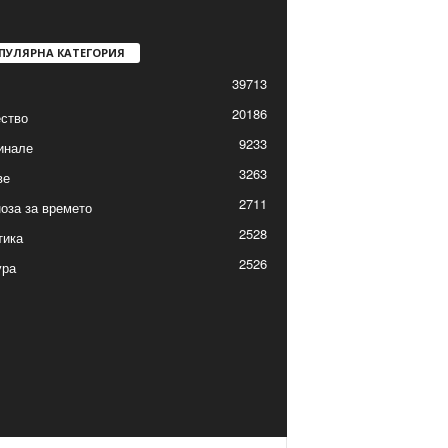
ПУЛЯРНА КАТЕГОРИЯ
39713
20186
ство
9233
инале
3263
ве
2711
оза за времето
2528
тика
2526
ура