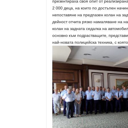
презентираха своя опит от реализирана
2 000 деца, на които по достъпен начи
непоставяне на предпазен колан на за
дейност отчита рязко намаляване на н
колан на задната седалка на автомоби
основно към подрастващите, представи
най-новата полицейска техника, с коят