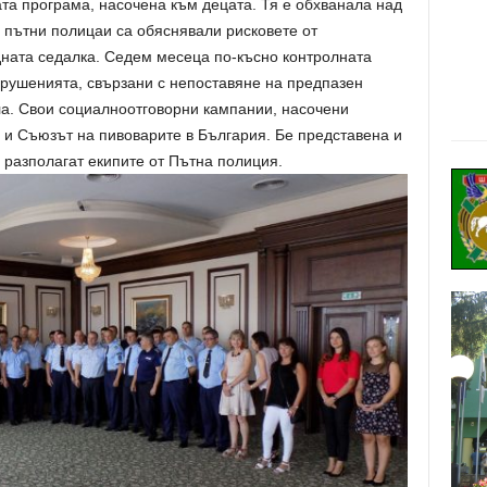
та програма, насочена към децата. Тя е обхванала над
н пътни полицаи са обяснявали рисковете от
дната седалка. Седем месеца по-късно контролната
арушенията, свързани с непоставяне на предпазен
ла. Свои социалноотговорни кампании, насочени
 и Съюзът на пивоварите в България. Бе представена и
о разполагат екипите от Пътна полиция.