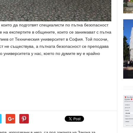
 които да подготвят специалисти по пътна безопасност
 на експертите в общините, които се занимават с пътна
Алиев от Техническия университет в София. Той посочи,
ост не съществува, а пътната безопасност се преподава
о университета у нас, което по думите му е крайно
е, използвани в него, са под закрила на Закона за