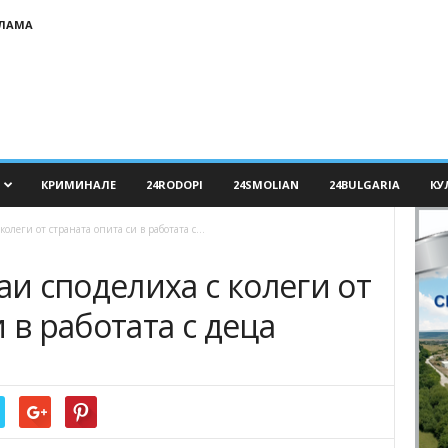
КЛАМА
КРИМИНАЛЕ
24RODOPI
24SMOLIAN
24BULGARIA
КУ
леги от страната опита си в работата с...
и споделиха с колеги от
 в работата с деца