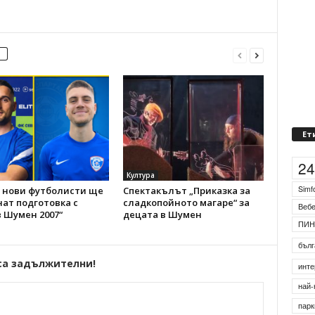
Ет
Култура
2
 нови футболисти ще
Спектакълът „Приказка за
ат подготовка с
сладкопойното магаре“ за
Simf
 Шумен 2007“
децата в Шумен
Веб
ПИН
са задължителни!
бълг
инте
най-