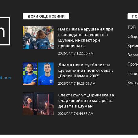
ДОРИ ОЩЕ НОВИНИ
ПО
ТОП
НАП: Няма нарушения при
въвеждане на еврото в
Обще
Шумен, инспектори
Крим
проверяват...
2026/01/17 1:22:35 PM
Здра
Прогн
Двама нови футболисти
ще започнат подготовка с
Поли
„Волов Шумен 2007“
m или
Култ
2026/01/17 10:29:09 AM
Спектакълът „Приказка за
сладкопойното магаре“ за
децата в Шумен
2026/01/17 9:44:38 AM