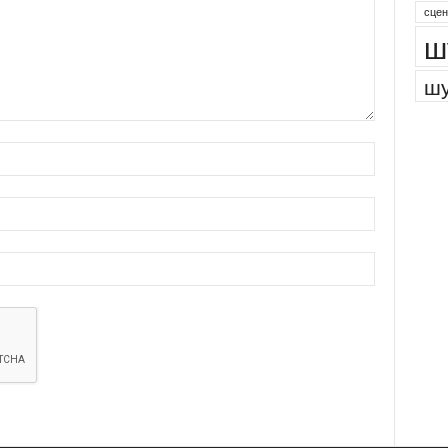
парк
сцен
ш
шу