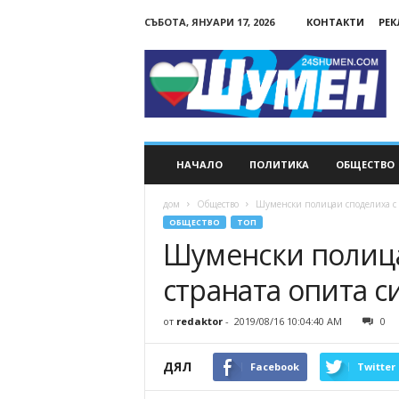
СЪБОТА, ЯНУАРИ 17, 2026
КОНТАКТИ
РЕ
24Shumen.COM
НАЧАЛО
ПОЛИТИКА
ОБЩЕСТВО
дом
Общество
Шуменски полицаи споделиха с ко
ОБЩЕСТВО
ТОП
Шуменски полица
страната опита си
от
redaktor
-
2019/08/16 10:04:40 AM
0
ДЯЛ
Facebook
Twitter