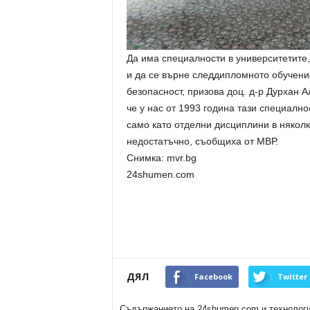
Да има специалности в университетите,
и да се върне следдипломното обучение
безопасност, призова доц. д-р Дурхан 
че у нас от 1993 година тази специалн
само като отделни дисциплини в няколк
недостатъчно, съобщиха от МВР.
Снимка: mvr.bg
24shumen.com
ДЯЛ
Facebook
Twitter
Съдържанието на 24shumen.com и технологиит