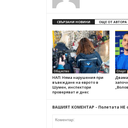
СВЪРЗАНИ НОВИНИ
ОЩЕ ОТ АВТОРА
Общество
Спорт
НАП: Няма нарушения при
Двама
въвеждане на еврото в
започн
Шумен, инспектори
„Волов
проверяват и днес
ВАШИЯТ КОМЕНТАР - Полетата НЕ 