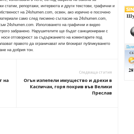
ки статии, репортажи, интервюта и други текстови, графични и
обственост на 24shumen.com, освен, ако изрично е посочено
 материали само след писмено съгласие на 24shumen.com,
 към 24shumen.com. Използването на графични и видео
трого забранено. Нарушителите ще бъдат санкционирани с
е носи отговорност за съдържанието на коментарите под
апазват правото да ограничават или блокират публикуването
ане на добрия тон.
Следваща статия
т на
Огън изпепели имущество и дрехи в
Каспичан, горя покрив във Велики
Преслав