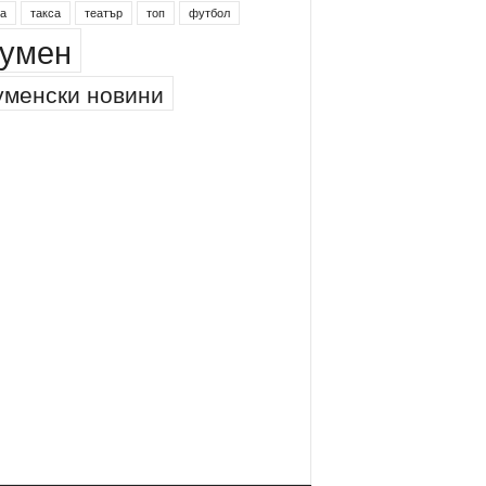
инг
питейна вода
проверки
професия
а
такса
театър
топ
футбол
умен
менски новини