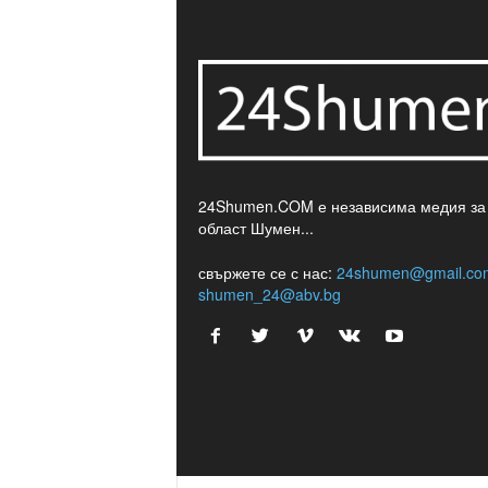
24Shumen.COM е независима медия за
област Шумен...
свържете се с нас:
24shumen@gmail.co
shumen_24@abv.bg