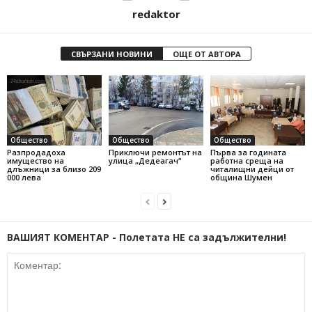
redaktor
СВЪРЗАНИ НОВИНИ
ОЩЕ ОТ АВТОРА
Общество
Общество
Общество
Разпродадоха
Приключи ремонтът на
Първа за годината
имущество на
улица „Дедеагач“
работна среща на
длъжници за близо 209
читалищни дейци от
000 лева
община Шумен
ВАШИЯТ КОМЕНТАР - Полетата НЕ са задължителни!