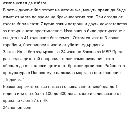
джипа успял да избяга.
В петък джипът бил открит на автомивка, минути преди да бъде
измит от калта по време на бракониерския лов. При огледа от
колата били иззети 7 кутии ловни патрони и други доказателства
за извършеното престъпление. Извършено било претърсване в
къщата на 41-годишния бизнесмен. Оттам са иззети 3 ловни
карабини, боеприпаси и части от убития едър дивеч.
Златко Ил. е бил задържан за 24 часа по Закона за МВР. Пред
разследващите той направил пълни самопризнания, като
обещал да възстанови щетите от бракониерски лов. Районната
прокуратура в Попово му е наложила мярка за неотклонение
„Подписка“.
Бракониерският лов се наказва с лишаване от свобода до 1
година или с глоба от 100 до 300 лева, както и с лишаване от
права по член 37 от НК.
24shumen.com