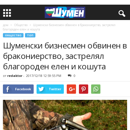
дом
Общество
Шуменски бизнесмен обвинен в бракониерство, застрелял
благороден елен и кошута
ОБЩЕСТВО
ТОП
Шуменски бизнесмен обвинен в
бракониерство, застрелял
благороден елен и кошута
от
redaktor
-
2017/12/18 12:59:55 PM
0
Facebook
Twitter