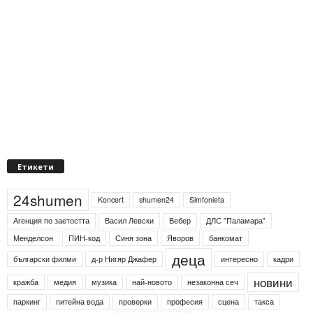
Етикети
24shumen
Koncert
shumen24
Simfonieta
Агенция по заетостта
Васил Левски
Вебер
ДЛС "Паламара"
Менделсон
ПИН-код
Синя зона
Яворов
банкомат