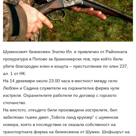
Шуменският бизнесмен Златко Ил. е привлечен от Районната
прокуратура в Попово за бракониерски лов, при който били
убити благороден елен и кошута – престъпление по член 237,
ал. 1 от НК.
На 14 декември около 23.00 часа в местност между село
Люблен и Садина служители на охранителна фирма чули
изстрели. Охранителите работели по договор с горското
стопанство.
На мястото, откъдето били произведени изстрелите, бил
забелязан тъмен джип „Тойота ланд круизер“ с шуменски
номера, която в последствие се оказала собственост на
транспортната фирма на бизнесмена от Шумен. Шофьорът на