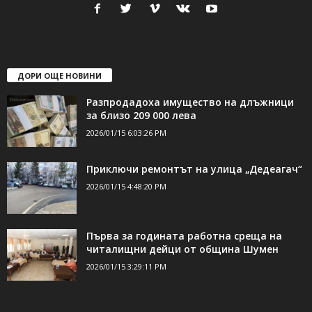
свържете се с нас:
24shumen@gmail.com или
shumen_24@abv.bg
ДОРИ ОЩЕ НОВИНИ
Разпродадоха имущество на длъжници
за близо 209 000 лева
2026/01/15 6:03:26 PM
Приключи ремонтът на улица „Дедеагач“
2026/01/15 4:48:20 PM
Първа за годината работна среща на
читалищни дейци от община Шумен