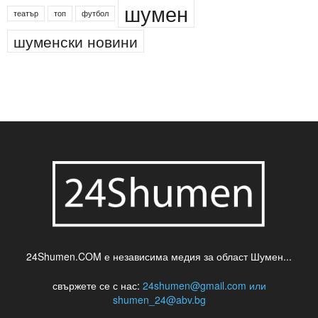
деца
български филми
д-р Нигяр Джафер
интересно
кадри
новини
кражба
медия
музика
най-новото
незаконна сеч
паркинг
питейна вода
проверки
професия
сцена
такса
шумен
театър
топ
футбол
шуменски новини
24Shumen.COM е независима медия за област Шумен...