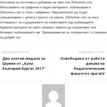
посочване на източника и добавяне на линк към 24shumen.com.
Използването на графични и видео материали, публикувани в
24shumen.com е строго забранено. Нарушителите ще бъдат
санкционирани с цялата строгост на закона. 24shumen.com не носи
отговорност за съдържанието на коментарите под публикациите.
Администраторите на сайта запазват правото да ограничават или
блокират публикуването им. Призоваваме ви за толерантност и спазване
на добрия тон.
предишна статия
Следваща статия
Два златни медала за
Освободиха от работа
Шумен от „Купа
декана на
България-Бургас 2017“
Педагогическия
факултет при ШУ