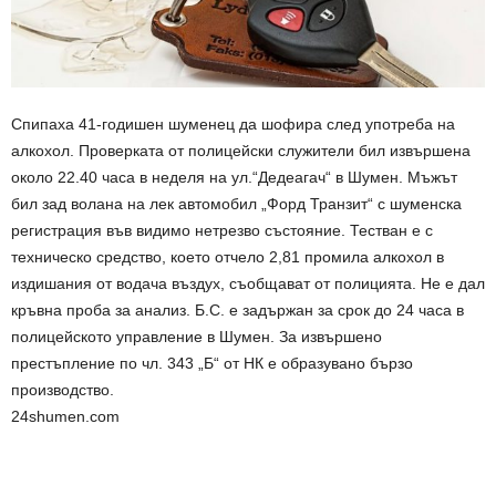
Спипаха 41-годишен шуменец да шофира след употреба на
алкохол. Проверката от полицейски служители бил извършена
около 22.40 часа в неделя на ул.“Дедеагач“ в Шумен. Мъжът
бил зад волана на лек автомобил „Форд Транзит“ с шуменска
регистрация във видимо нетрезво състояние. Тестван е с
техническо средство, което отчело 2,81 промила алкохол в
издишания от водача въздух, съобщават от полицията. Не е дал
кръвна проба за анализ. Б.С. е задържан за срок до 24 часа в
полицейското управление в Шумен. За извършено
престъпление по чл. 343 „Б“ от НК е образувано бързо
производство.
24shumen.com