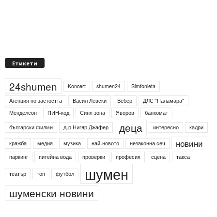
Етикети
24shumen
Koncert
shumen24
Simfonieta
Агенция по заетостта
Васил Левски
Вебер
ДЛС "Паламара"
Менделсон
ПИН-код
Синя зона
Яворов
банкомат
деца
български филми
д-р Нигяр Джафер
интересно
кадри
новини
кражба
медия
музика
най-новото
незаконна сеч
паркинг
питейна вода
проверки
професия
сцена
такса
шумен
театър
топ
футбол
шуменски новини