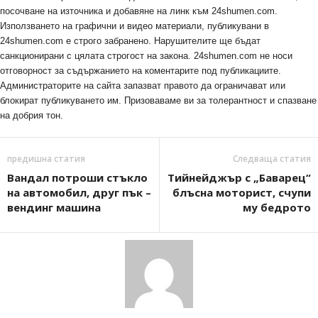
посочване на източника и добавяне на линк към 24shumen.com.
Използването на графични и видео материали, публикувани в
24shumen.com е строго забранено. Нарушителите ще бъдат
санкционирани с цялата строгост на закона. 24shumen.com не носи
отговорност за съдържанието на коментарите под публикациите.
Администраторите на сайта запазват правото да ограничават или
блокират публикуването им. Призоваваме ви за толерантност и спазване
на добрия тон.
предишна статия
Следваща статия
Вандал потроши стъкло
Тийнейджър с „Баварец“
на автомобил, друг пък –
блъсна моторист, счупи
вендинг машина
му бедрото