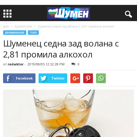
дом
Криминале
Шуменец седна зад волана с 2,81 промила алкохол
КРИМИНАЛЕ
ТОП
Шуменец седна зад волана с
2,81 промила алкохол
от
redaktor
-
2019/08/05 12:32:28 PM
0
Facebook
Twitter