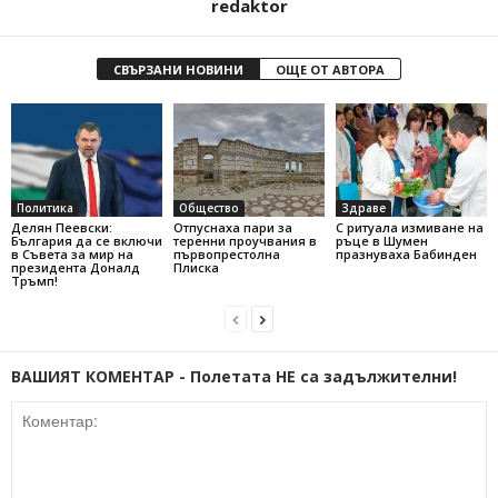
redaktor
СВЪРЗАНИ НОВИНИ
ОЩЕ ОТ АВТОРА
Политика
Общество
Здраве
Делян Пеевски:
Отпуснаха пари за
С ритуала измиване на
България да се включи
теренни проучвания в
ръце в Шумен
в Съвета за мир на
първопрестолна
празнуваха Бабинден
президента Доналд
Плиска
Тръмп!
ВАШИЯТ КОМЕНТАР - Полетата НЕ са задължителни!