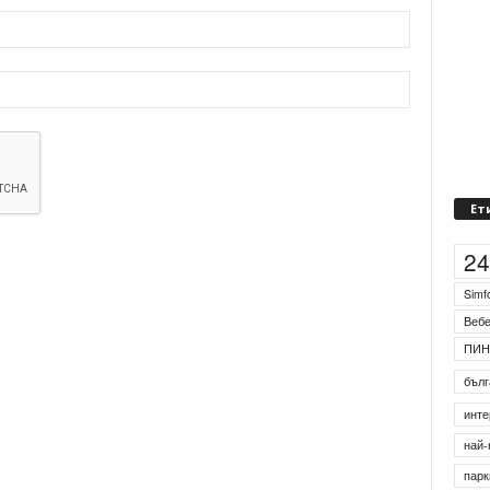
Ет
2
Simf
Веб
ПИН
бълг
инте
най-
парк