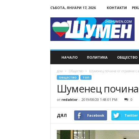
СЪБОТА, ЯНУАРИ 17, 2026
КОНТАКТИ
РЕ
24Shumen.COM
НАЧАЛО
ПОЛИТИКА
ОБЩЕСТВО
дом
Общество
Шуменец почина от отравяне с 
ОБЩЕСТВО
ТОП
Шуменец почина 
от
redaktor
-
2019/08/20 1:48:01 PM
0
ДЯЛ
Facebook
Twitter