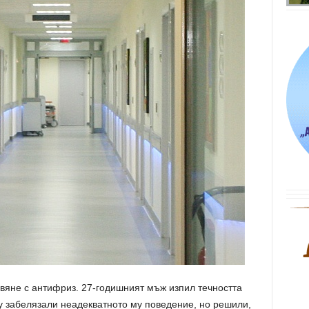
вяне с антифриз. 27-годишният мъж изпил течността
у забелязали неадекватното му поведение, но решили,