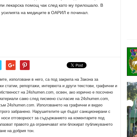
или лекарска помощ чак след като му прилошало. В
и усилията на медиците в ОАРИЛ е починал.
е, използвани в него, са под закрила на Закона за
ки статии, репортажи, интервюта и други текстови, графични и
обственост на 24shumen.com, освен, ако изрично е посочено
 материали само след писмено съгласие на 24shumen.com,
 към 24shumen.com. Използването на графични и видео
трого забранено. Нарушителите ще бъдат санкционирани с
е носи отговорност за съдържанието на коментарите под
апазват правото да ограничават или блокират публикуването
ане на добрия тон.