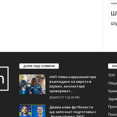
сцен
ш
шу
ДОРИ ОЩЕ НОВИНИ
ПО
ТОП
НАП: Няма нарушения при
въвеждане на еврото в
Обще
Шумен, инспектори
Крим
проверяват...
2026/01/17 1:22:35 PM
Здра
Прогн
Двама нови футболисти
ще започнат подготовка с
Поли
„Волов Шумен 2007“