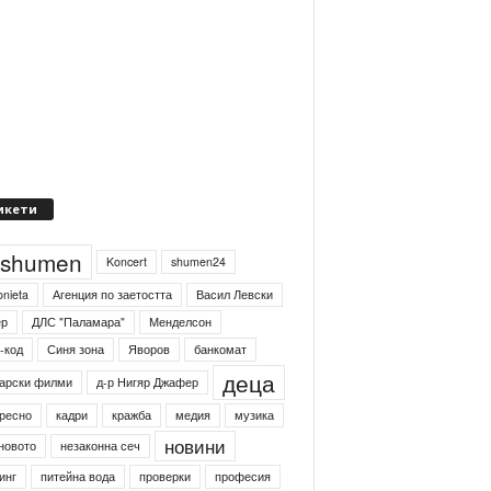
икети
4shumen
Koncert
shumen24
onieta
Агенция по заетостта
Васил Левски
ер
ДЛС "Паламара"
Менделсон
-код
Синя зона
Яворов
банкомат
деца
арски филми
д-р Нигяр Джафер
ресно
кадри
кражба
медия
музика
новини
новото
незаконна сеч
инг
питейна вода
проверки
професия