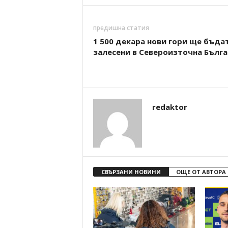
предишна статия
1 500 декара нови гори ще бъда
залесени в Североизточна Бълг
redaktor
СВЪРЗАНИ НОВИНИ
ОЩЕ ОТ АВТОРА