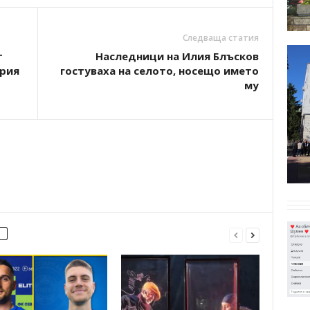
Следваща статия
т
Наследници на Илия Блъсков
ария
гостуваха на селото, носещо името
му