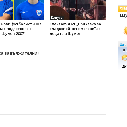
Култура
 нови футболисти ще
Спектакълът „Приказка за
ат подготовка с
сладкопойното магаре“ за
 Шумен 2007“
децата в Шумен
са задължителни!