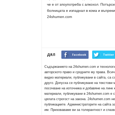
че е от злоупотреба с алкохол. Потърс
болницата е изпаднал в кома и въпрек
24shumen.com
ДЯЛ
Facebook
Twitter
Съдържанието на 24shumen.com и технологиит
авторското право и сродните му права. Всич
видео материали, публикувани в сайта, са с
друго. Допуска се публикуване на текстови
посочване на източника и добавяне на линк
материали, публикувани в 24shumen.com е с
цялата строгост на закона. 24shumen.com н
публикациите. Администраторите на сайта з
им. Призоваваме ви за толерантност и спазв