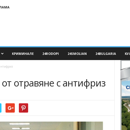
КЛАМА
КРИМИНАЛЕ
24RODOPI
24SMOLIAN
24BULGARIA
КУ
антифриз
от отравяне с антифриз