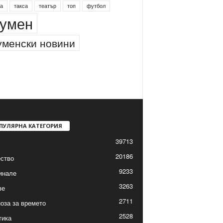
а
такса
театър
топ
футбол
умен
менски новини
ПУЛЯРНА КАТЕГОРИЯ
39713
20186
ство
9233
инале
3263
ве
2711
оза за времето
2528
тика