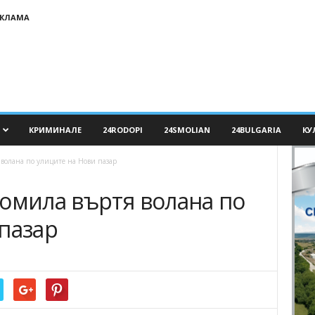
ЕКЛАМА
КРИМИНАЛЕ
24RODOPI
24SMOLIAN
24BULGARIA
КУ
волана по улиците на Нови пазар
ромила въртя волана по
пазар