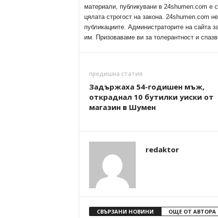
материали, публикувани в 24shumen.com е с
цялата строгост на закона. 24shumen.com н
публикациите. Администраторите на сайта з
им. Призоваваме ви за толерантност и спазв
предишна статия
Задържаха 54-годишен мъж,
откраднал 10 бутилки уиски от
магазин в Шумен
redaktor
СВЪРЗАНИ НОВИНИ
ОЩЕ ОТ АВТОРА