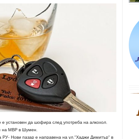
 е установен да шофира след употреба на алкохол.
я на МВР в Шумен.
 РУ- Нови пазар е направена на ул.“Хаджи Димитър“ в