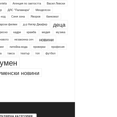
onieta
Агенция по заетостта
Васил Левски
ер
ДЛС "Паламара"
Менделсон
-код
Синя зона
Яворов
банкомат
деца
арски филми
д-р Нигяр Джафер
ресно
кадри
кражба
медия
музика
новини
новото
незаконна сеч
инг
питейна вода
проверки
професия
а
такса
театър
топ
футбол
умен
менски новини
ПУЛЯРНА КАТЕГОРИЯ