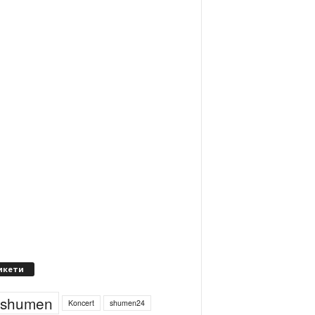
икети
4shumen
Koncert
shumen24