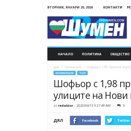
ВТОРНИК, ЯНУАРИ 20, 2026
КОНТАКТИ
Р
24Shumen.COM
НАЧАЛО
ПОЛИТИКА
ОБЩЕСТВО
дом
Криминале
Шофьор с 1,98 промила въртя 
КРИМИНАЛЕ
ТОП
Шофьор с 1,98 п
улиците на Нови 
от
redaktor
-
2020/04/13 9:27:49 AM
0
ДЯЛ
Facebook
Twitter