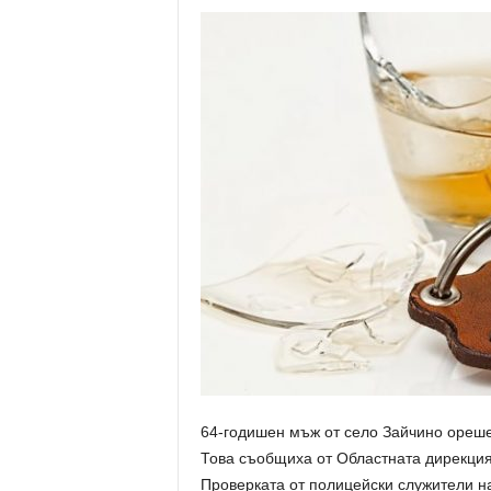
64-годишен мъж от село Зайчино ореше
Това съобщиха от Областната дирекци
Проверката от полицейски служители на