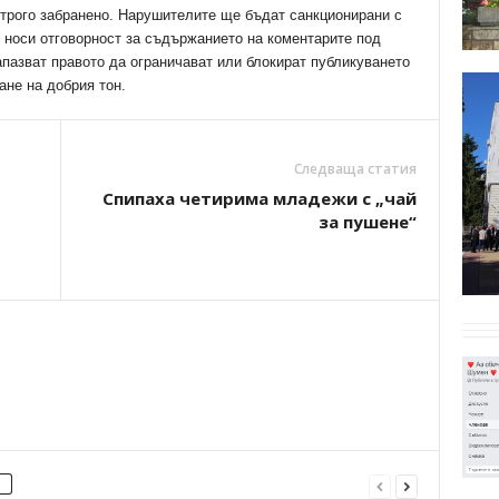
трого забранено. Нарушителите ще бъдат санкционирани с
е носи отговорност за съдържанието на коментарите под
апазват правото да ограничават или блокират публикуването
ане на добрия тон.
Следваща статия
Спипаха четирима младежи с „чай
за пушене“