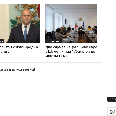
ка
Общество
дентът с извънредно
Два случая на фалшиво евро
ение
в Шумен и над 170 жалби до
местната КЗП
са задължителни!
Ет
2