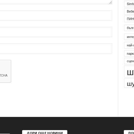
Simf
Веб
ПИН
бълг
инте
най-
парк
сцен
ш
шу
ДОРИ ОЩЕ НОВИНИ
ПО