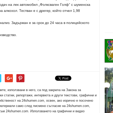
водач на лек автомобил „Фолксваген Голф“ с шуменска
 алкохол. Тестван е с дрегер, който отчел 1,98
нализ. Задържан е за срок до 24 часа в полицейското
изводство.
е, използвани в него, са под закрила на Закона за
ки статии, репортажи, интервюта и други текстови, графични и
обственост на 24shumen.com, освен, ако изрично е посочено
 материали само след писмено съгласие на 24shumen.com,
 към 24shumen.com. Използването на графични и видео