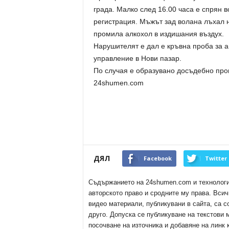
града. Малко след 16.00 часа е спрян 
регистрация. Мъжът зад волана лъхал на
промила алкохол в издишания въздух.
Нарушителят е дал е кръвна проба за а
управление в Нови пазар.
По случая е образувано досъдебно про
24shumen.com
ДЯЛ
Facebook
Twitter
Съдържанието на 24shumen.com и технологиит
авторското право и сродните му права. Всич
видео материали, публикувани в сайта, са с
друго. Допуска се публикуване на текстови
посочване на източника и добавяне на линк