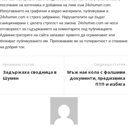
посочване на източника и добавяне на линк към 24shumen.com.
Използването на графични и видео материали, публикувани в
24shumen.com е строго забранено. Нарушителите ще бъдат
санкционирани с цялата строгост на закона. 24shumen.com не носи
отговорност за съдържанието на коментарите под публикациите.
Администраторите на сайта запазват правото да ограничават или
блокират публикуването им. Призоваваме ви за толерантност и спазване
на добрия тон.
предишна статия
Следваща статия
Задържаха сводница в
Мъж нае кола с фалшиви
Шумен
документи, предизвика
ПТП и избяга