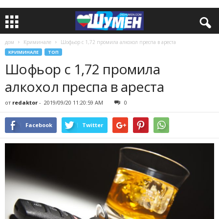
дом
Криминале
Шофьор с 1,72 промила алкохол преспа в ареста
КРИМИНАЛЕ
ТОП
Шофьор с 1,72 промила
алкохол преспа в ареста
от
redaktor
-
2019/09/20 11:20:59 AM
0
Facebook
Twitter