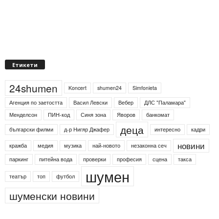
Етикети
24shumen
Koncert
shumen24
Simfonieta
Агенция по заетостта
Васил Левски
Вебер
ДЛС "Паламара"
Менделсон
ПИН-код
Синя зона
Яворов
банкомат
деца
български филми
д-р Нигяр Джафер
интересно
кадри
новини
кражба
медия
музика
най-новото
незаконна сеч
паркинг
питейна вода
проверки
професия
сцена
такса
шумен
театър
топ
футбол
шуменски новини