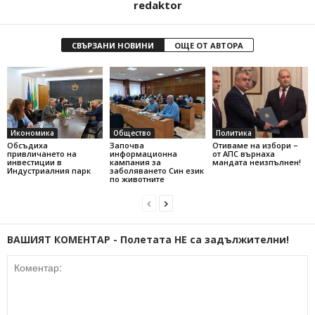
redaktor
СВЪРЗАНИ НОВИНИ
ОЩЕ ОТ АВТОРА
Икономика
Общество
Политика
Обсъдиха
Започва
Отиваме на избори –
привличането на
информационна
от АПС върнаха
инвестиции в
кампания за
мандата неизпълнен!
Индустриалния парк
заболяването Син език
по животните
ВАШИЯТ КОМЕНТАР - Полетата НЕ са задължителни!