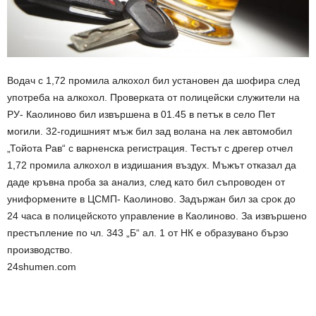
Водач с 1,72 промила алкохол бил установен да шофира след
употреба на алкохол. Проверката от полицейски служители на
РУ- Каолиново бил извършена в 01.45 в петък в село Пет
могили. 32-годишният мъж бил зад волана на лек автомобил
„Тойота Рав“ с варненска регистрация. Тестът с дрегер отчел
1,72 промила алкохол в издишания въздух. Мъжът отказал да
даде кръвна проба за анализ, след като бил съпроводен от
униформените в ЦСМП- Каолиново. Задържан бил за срок до
24 часа в полицейското управление в Каолиново. За извършено
престъпление по чл. 343 „Б“ ал. 1 от НК е образувано бързо
производство.
24shumen.com