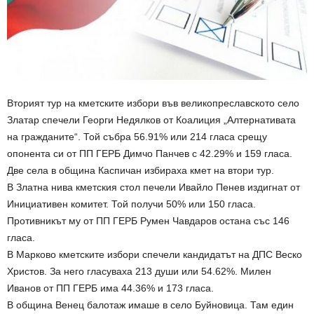
Вторият тур на кметските избори във великопреславското село
Златар спечели Георги Недялков от Коалиция „Алтернативата
на гражданите“. Той събра 56.91% или 214 гласа срещу
опонента си от ПП ГЕРБ Димчо Панчев с 42.29% и 159 гласа.
Две села в община Каспичан избираха кмет на втори тур.
В Златна нива кметския стол печели Ивайло Пенев издигнат от
Инициативен комитет. Той получи 50% или 150 гласа.
Противникът му от ПП ГЕРБ Румен Чавдаров остана със 146
гласа.
В Марково кметските избори спечели кандидатът на ДПС Веско
Христов. За него гласуваха 213 души или 54.62%. Милен
Иванов от ПП ГЕРБ има 44.36% и 173 гласа.
В община Венец балотаж имаше в село Буйновица. Там един