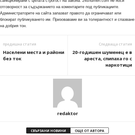
санкционирани с цялата строгост на закона. 24shumen.com не носи
отговорност за съдържанието на коментарите под публикациите.
Администраторите на сайта запазват правото да ограничават или
блокират публикуването им. Призоваваме ви за толерантност и спазване
на добрия тон.
предишна статия
Следваща статия
Населени места и райони
20-годишен шуменец е в
без ток
ареста, спипаха го с
наркотици
redaktor
СВЪРЗАНИ НОВИНИ
ОЩЕ ОТ АВТОРА