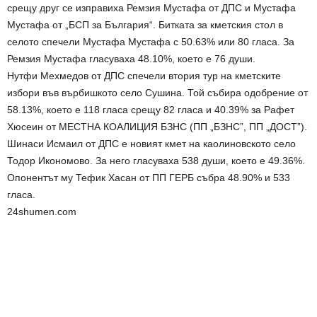
срещу друг се изправиха Ремзия Мустафа от ДПС и Мустафа
Мустафа от „БСП за България“. Битката за кметския стол в
селото спечели Мустафа Мустафа с 50.63% или 80 гласа. За
Ремзия Мустафа гласуваха 48.10%, което е 76 души.
Нутфи Мехмедов от ДПС спечели втория тур на кметските
избори във върбишкото село Сушина. Той събира одобрение от
58.13%, което е 118 гласа срещу 82 гласа и 40.39% за Рафет
Хюсеин от МЕСТНА КОАЛИЦИЯ БЗНС (ПП „БЗНС”, ПП „ДОСТ”).
Шинаси Исмаил от ДПС е новият кмет на каолиновското село
Тодор Икономово. За него гласуваха 538 души, което е 49.36%.
Опонентът му Тефик Хасан от ПП ГЕРБ събра 48.90% и 533
гласа.
24shumen.com