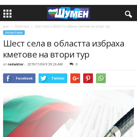
дом
Политика
Шест села в областта избраха кметове на втори тур
ПОЛИТИКА
Шест села в областта избраха
кметове на втори тур
от
redaktor
-
2019/11/04 9:39:26 AM
0
Facebook
Twitter