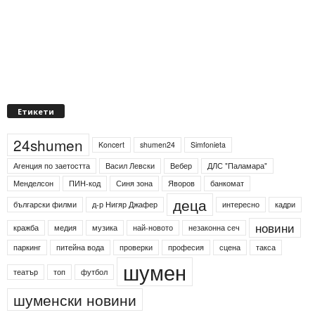
Етикети
24shumen
Koncert
shumen24
Simfonieta
Агенция по заетостта
Васил Левски
Вебер
ДЛС "Паламара"
Менделсон
ПИН-код
Синя зона
Яворов
банкомат
деца
български филми
д-р Нигяр Джафер
интересно
кадри
новини
кражба
медия
музика
най-новото
незаконна сеч
паркинг
питейна вода
проверки
професия
сцена
такса