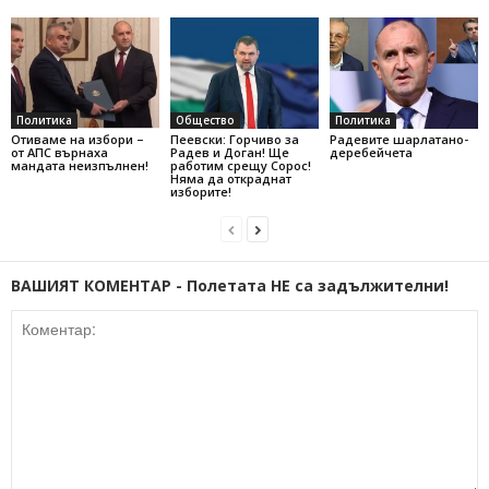
Политика
Общество
Политика
Отиваме на избори –
Пеевски: Горчиво за
Радевите шарлатано-
от АПС върнаха
Радев и Доган! Ще
деребейчета
мандата неизпълнен!
работим срещу Сорос!
Няма да откраднат
изборите!
ВАШИЯТ КОМЕНТАР - Полетата НЕ са задължителни!