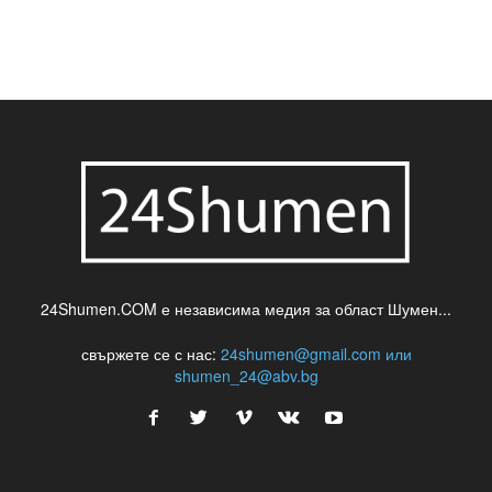
шумен
театър
топ
футбол
шуменски новини
24Shumen.COM е независима медия за област Шумен...
свържете се с нас:
24shumen@gmail.com или
shumen_24@abv.bg