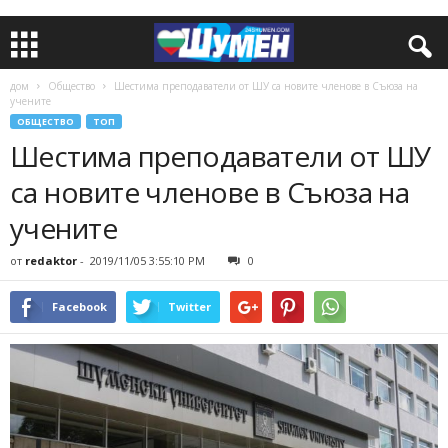
дом
Общество
Шестима преподаватели от ШУ са новите членове в Съюза на
учените
ОБЩЕСТВО
ТОП
Шестима преподаватели от ШУ
са новите членове в Съюза на
учените
от
redaktor
-
2019/11/05 3:55:10 PM
0
Facebook
Twitter