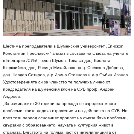
Шестима преподаватели в Шуменския университет „Епископ
Константин Преславски“ влизат в състава на Съюза на учените
в България /СУБ/ – клон Шумен. Това са доц. Виолета
Кюркчийска, доц. Росица Михайлова, доц. Снежана Добрева,
доц. Чавдар Сотиров, д-р Ирина Стоянова и д-р Събин Иванов.
Удостоверенията си за членство те получиха лично от
председателя на шуменския клон на СУБ проф. Андрей
Андреев.
„За изминалите 30 години на прехода се зародиха много
проблеми, които дадоха отражение и на дейността на СУБ. Но
през този период основният проирет на съюза бяха проблеми,
свързани с образованието, науката и културния живот в
страната. Бягството на голяма част от интелигенцията от