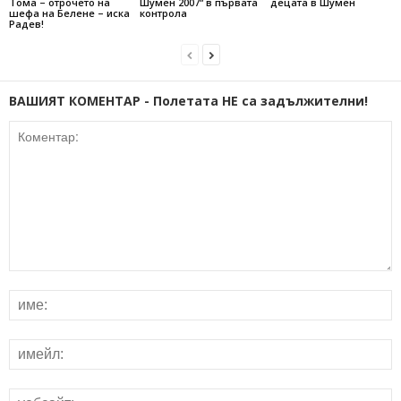
Тома – отрочето на
Шумен 2007“ в първата
децата в Шумен
шефа на Белене – иска
контрола
Радев!
ВАШИЯТ КОМЕНТАР - Полетата НЕ са задължителни!