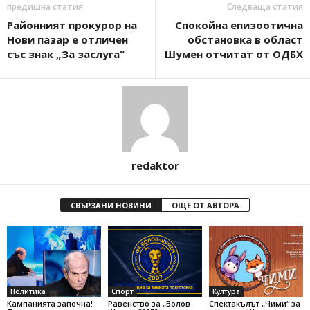
предишна статия
Следваща статия
Районният прокурор на
Спокойна епизоотична
Нови пазар е отличен
обстановка в област
със знак „За заслуга“
Шумен отчитат от ОДБХ
redaktor
СВЪРЗАНИ НОВИНИ
ОЩЕ ОТ АВТОРА
Политика
Спорт
Култура
Кампанията започна!
Равенство за „Волов-
Спектакълът „Чими“ за