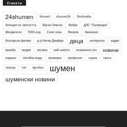
Етикети
24shumen
Koncert
shumen24
Simfonieta
Агенция по заетостта
Васил Левски
Вебер
ДЛС "Паламара"
Менделсон
ПИН-код
Синя зона
Яворов
банкомат
деца
български филми
д-р Нигяр Джафер
интересно
кадри
новини
кражба
медия
музика
най-новото
незаконна сеч
паркинг
питейна вода
проверки
професия
сцена
такса
шумен
театър
топ
футбол
шуменски новини