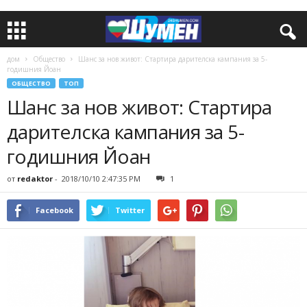
дом
Общество
Шанс за нов живот: Стартира дарителска кампания за 5-
годишния Йоан
ОБЩЕСТВО
ТОП
Шанс за нов живот: Стартира
дарителска кампания за 5-
годишния Йоан
от
redaktor
-
2018/10/10 2:47:35 PM
1
Facebook
Twitter