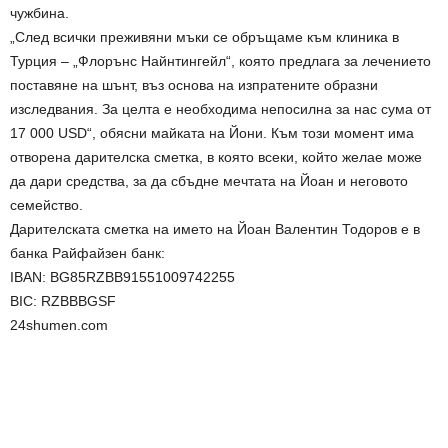
чужбина.
„След всички преживяни мъки се обръщаме към клиника в
Турция – „Флорънс Найнтингейл“, която предлага за лечението
поставяне на шънт, въз основа на изпратените образни
изследвания. За целта е необходима непосилна за нас сума от
17 000 USD“, обясни майката на Йони. Към този момент има
отворена дарителска сметка, в която всеки, който желае може
да дари средства, за да сбъдне мечтата на Йоан и неговото
семейство.
Дарителската сметка на името на Йоан Валентин Тодоров е в
банка Райфайзен банк:
IBAN: BG85RZBB91551009742255
BIC: RZBBBGSF
24shumen.com