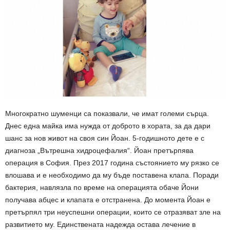
Многократно шуменци са показвали, че имат големи сърца.
Днес една майка има нужда от доброто в хората, за да дари
шанс за нов живот на своя син Йоан. 5-годишното дете е с
диагноза „Вътрешна хидроцефалия“. Йоан претърпява
операция в София. През 2017 година състоянието му рязко се
влошава и е необходимо да му бъде поставена клапа. Поради
бактерия, навлязла по време на операцията обаче Йони
получава абцес и клапата е отстранена. До момента Йоан е
претърпял три неуспешни операции, които се отразяват зле на
развитието му. Единствената надежда остава лечение в