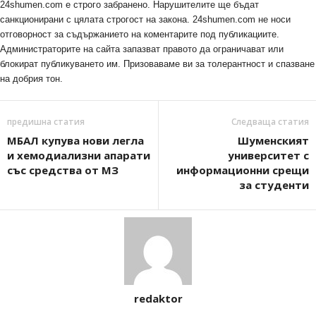
24shumen.com е строго забранено. Нарушителите ще бъдат
санкционирани с цялата строгост на закона. 24shumen.com не носи
отговорност за съдържанието на коментарите под публикациите.
Администраторите на сайта запазват правото да ограничават или
блокират публикуването им. Призоваваме ви за толерантност и спазване
на добрия тон.
предишна статия
Следваща статия
МБАЛ купува нови легла
Шуменският
и хемодиализни апарати
университет с
със средства от МЗ
информационни срещи
за студенти
redaktor