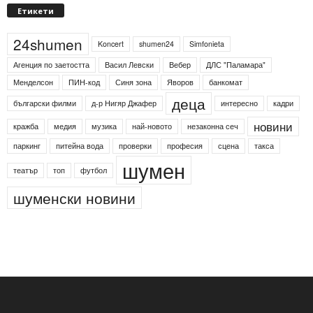
Етикети
24shumen
Koncert
shumen24
Simfonieta
Агенция по заетостта
Васил Левски
Вебер
ДЛС "Паламара"
Менделсон
ПИН-код
Синя зона
Яворов
банкомат
деца
български филми
д-р Нигяр Джафер
интересно
кадри
новини
кражба
медия
музика
най-новото
незаконна сеч
паркинг
питейна вода
проверки
професия
сцена
такса
шумен
театър
топ
футбол
шуменски новини