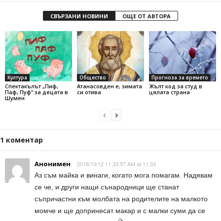
СВЪРЗАНИ НОВИНИ
ОЩЕ ОТ АВТОРА
Култура
Общество
Прогноза за времето
Спектакълът „Пиф,
Атанасовден е, зимата
Жълт код за студ в
Паф, Пуф“ за децата в
си отива
цялата страна
Шумен
1 коментар
Анонимен
2018/10/12 11:33:57 AM at 11:33
Аз съм майка и винаги, когато мога помагам. Надявам
се че, и други нащи сънародници ще станат
съпричастни към молбата на родителите на малкото
момче и ще допринесат макар и с малки суми да се