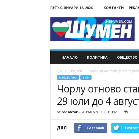
ПЕТЪК, ЯНУАРИ 16, 2026
КОНТАКТИ
РЕКЛ
24Shumen.COM
НАЧАЛО
ПОЛИТИКА
ОБЩЕСТВО
дом
Общество
Чорлу отново става рай за търгов
ОБЩЕСТВО
ТОП
Чорлу отново ста
29 юли до 4 авгус
от
redaktor
-
2019/07/26 9:30:15 PM
0
ДЯЛ
Facebook
Twitter