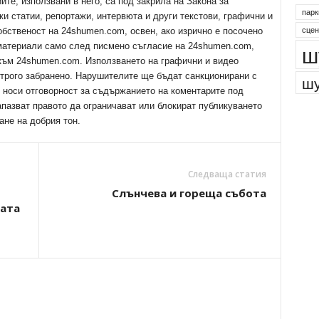
е, използвани в него, са под закрила на Закона за
парк
ки статии, репортажи, интервюта и други текстови, графични и
сцен
обственост на 24shumen.com, освен, ако изрично е посочено
ш
 материали само след писмено съгласие на 24shumen.com,
 към 24shumen.com. Използването на графични и видео
трого забранено. Нарушителите ще бъдат санкционирани с
шу
е носи отговорност за съдържанието на коментарите под
апазват правото да ограничават или блокират публикуването
ане на добрия тон.
Следваща статия
Слънчева и гореща събота
ната