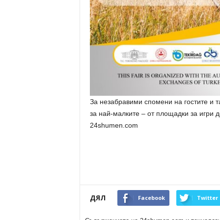
За незабравими спомени на гостите и т
за най-малките – от площадки за игри д
24shumen.com
ДЯЛ
Facebook
Twitter