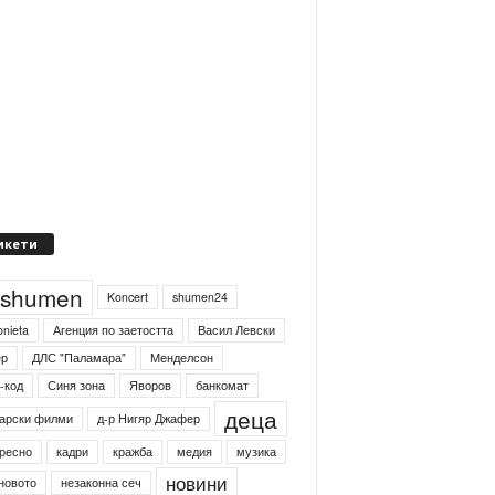
икети
4shumen
Koncert
shumen24
onieta
Агенция по заетостта
Васил Левски
ер
ДЛС "Паламара"
Менделсон
-код
Синя зона
Яворов
банкомат
деца
арски филми
д-р Нигяр Джафер
ресно
кадри
кражба
медия
музика
новини
новото
незаконна сеч