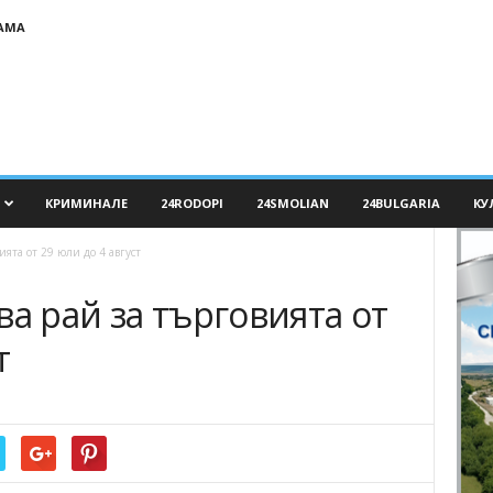
АМА
КРИМИНАЛЕ
24RODOPI
24SMOLIAN
24BULGARIA
КУ
ията от 29 юли до 4 август
ва рай за търговията от
т