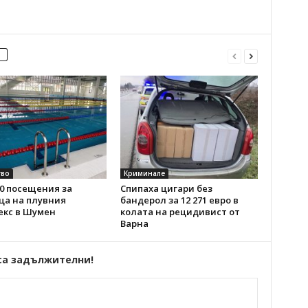
во
Криминале
0 посещения за
Спипаха цигари без
ца на плувния
бандерол за 12 271 евро в
екс в Шумен
колата на рецидивист от
Варна
са задължителни!