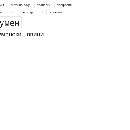
инг
питейна вода
проверки
професия
а
такса
театър
топ
футбол
умен
менски новини