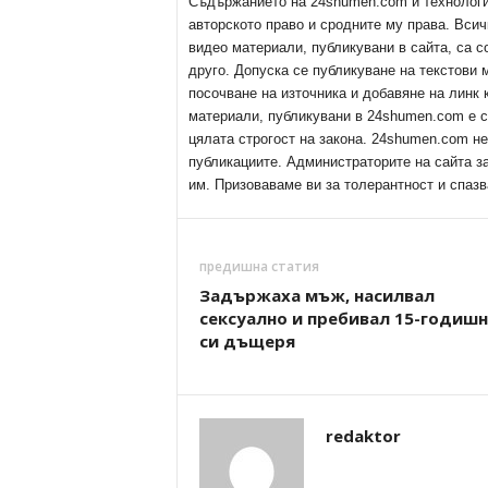
Съдържанието на 24shumen.com и технологиит
авторското право и сродните му права. Всич
видео материали, публикувани в сайта, са с
друго. Допуска се публикуване на текстови
посочване на източника и добавяне на линк
материали, публикувани в 24shumen.com е с
цялата строгост на закона. 24shumen.com н
публикациите. Администраторите на сайта з
им. Призоваваме ви за толерантност и спазв
предишна статия
Задържаха мъж, насилвал
сексуално и пребивал 15-годиш
си дъщеря
redaktor