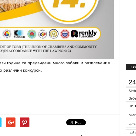
ази година са предвидени много забави и развлечения
Ет
о различни конкурси.
2
Simf
Веб
ПИН
бълг
инте
най-