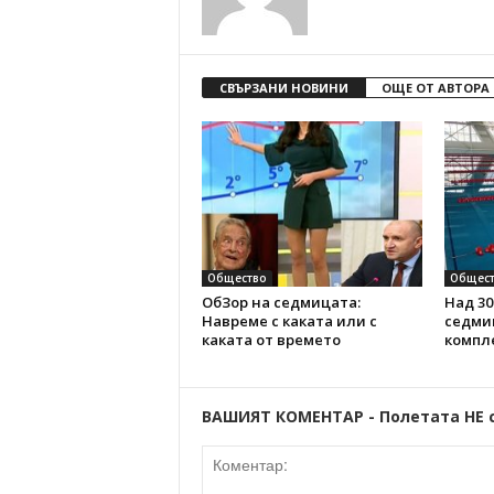
СВЪРЗАНИ НОВИНИ
ОЩЕ ОТ АВТОРА
Общество
Общест
ОбЗор на седмицата:
Над 30
Навреме с каката или с
седми
каката от времето
компл
ВАШИЯТ КОМЕНТАР - Полетата НЕ 