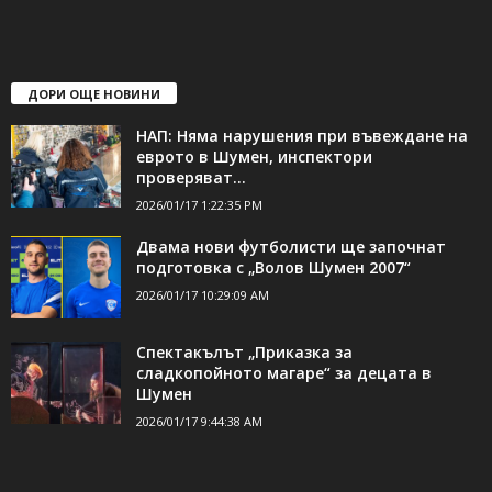
свържете се с нас:
24shumen@gmail.com или
shumen_24@abv.bg
ДОРИ ОЩЕ НОВИНИ
НАП: Няма нарушения при въвеждане на
еврото в Шумен, инспектори
проверяват...
2026/01/17 1:22:35 PM
Двама нови футболисти ще започнат
подготовка с „Волов Шумен 2007“
2026/01/17 10:29:09 AM
Спектакълът „Приказка за
сладкопойното магаре“ за децата в
Шумен