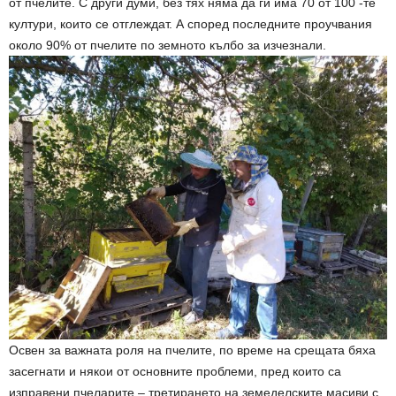
от пчелите. С други думи, без тях няма да ги има 70 от 100 -те
култури, които се отглеждат. А според последните проучвания
около 90% от пчелите по земното кълбо за изчезнали.
Освен за важната роля на пчелите, по време на срещата бяха
засегнати и някои от основните проблеми, пред които са
изправени пчеларите – третирането на земеделските масиви с