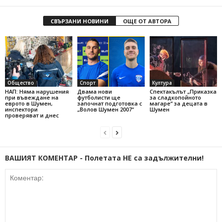
СВЪРЗАНИ НОВИНИ
ОЩЕ ОТ АВТОРА
Общество
Спорт
Култура
НАП: Няма нарушения
Двама нови
Спектакълът „Приказка
при въвеждане на
футболисти ще
за сладкопойното
еврото в Шумен,
започнат подготовка с
магаре“ за децата в
инспектори
„Волов Шумен 2007“
Шумен
проверяват и днес
ВАШИЯТ КОМЕНТАР - Полетата НЕ са задължителни!