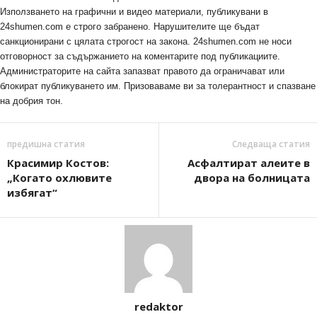
Използването на графични и видео материали, публикувани в
24shumen.com е строго забранено. Нарушителите ще бъдат
санкционирани с цялата строгост на закона. 24shumen.com не носи
отговорност за съдържанието на коментарите под публикациите.
Администраторите на сайта запазват правото да ограничават или
блокират публикуването им. Призоваваме ви за толерантност и спазване
на добрия тон.
предишна статия
Следваща статия
Красимир Костов:
Асфалтират алеите в
„Когато охлювите
двора на болницата
избягат“
redaktor