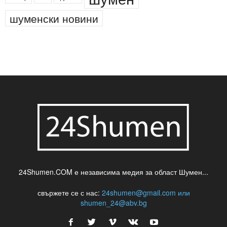
новини
кражба
медия
музика
най-новото
незаконна сеч
паркинг
питейна вода
проверки
професия
сцена
такса
шумен
театър
топ
футбол
шуменски новини
24Shumen.COM е независима медия за област Шумен...