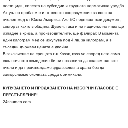
пестициди, липсата на субсидии и трудната нормативна уредба.
Актуален проблем е и готвеното споразумение за внос на
пчелен мед от Южна Америка. Ако ЕС подпише този документ,
секторът както в община Шумен, така и на национално ниво ще
изпадне в криза, а производителите, ще фалират. В момента
един килограм мед се изкупува под 4 лв. за килограм, а в
съседни държави цената е двойна.
В заключение на срещата г-н Казак, каза че според него само
екологичното земеделие би ни позволило да спасим нашите
пчели и да произвеждаме здравословна храна без да
замърсяваме околната среда с химикали.
КУПУВАНЕТО И ПРОДАВАНЕТО НА ИЗБОРНИ ГЛАСОВЕ Е
ПРЕСТЪПЛЕНИЕ!
24shumen.com