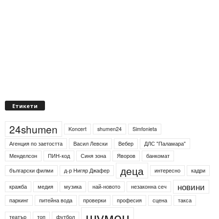
Етикети
24shumen
Koncert
shumen24
Simfonieta
Агенция по заетостта
Васил Левски
Вебер
ДЛС "Паламара"
Менделсон
ПИН-код
Синя зона
Яворов
банкомат
деца
български филми
д-р Нигяр Джафер
интересно
кадри