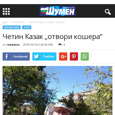
дом
Политика
Четин Казак „отвори кошера“
ПОЛИТИКА
ТОП
Четин Казак „отвори кошера“
от
redaktor
-
2019/10/14 2:46:59 PM
0
Facebook
Twitter