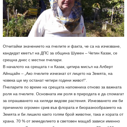
Отчитайки значението на пчелите и факта, че са на изчезване,
кандидат кметът на ДПС за община Шумен – Четин Казак, се
срещна днес с местни пчелари.
В началото на срещата г-н Казак, цитира мисъл на Алберт
Айнщайн – „Ако пчелите изчезнат от лицето на Земята, на
човека ще му останат четири години живот!“.
Пчеларите по време на срещата напомниха отново за важната
роля на пчелите. Основната им роля в природата е да спомагат
за опрашването на хиляди видове растения. Изчезването им би
причинило огромен срив във флората и биоразнообразието на
Земята и би лишило както голям брой животни, така и хората от
храна. 70 % от земеделието в световен мащаб зависи именно