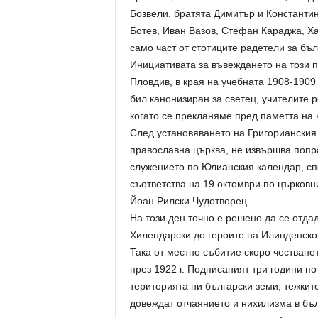
Бозвели, братята Димитър и Константин
Ботев, Иван Вазов, Стефан Караджа, Х
само част от стотиците радетели за бъ
Инициативата за въвеждането на този пр
Пловдив, в края на учебната 1908-1909 
бил канонизиран за светец, учителите 
когато се прекланяме пред паметта на 
След установяването на Григорианския
православна църква, не извършва попр
служението по Юлианския календар, сп
съответства на 19 октомври по църковн
Йоан Рилски Чудотворец.
На този ден точно е решено да се отда
Хилендарски до героите на Илинденско
Така от местно събитие скоро честване
през 1922 г. Подписаният три години по
територията ни български земи, тежкит
довеждат отчаянието и нихилизма в бъ