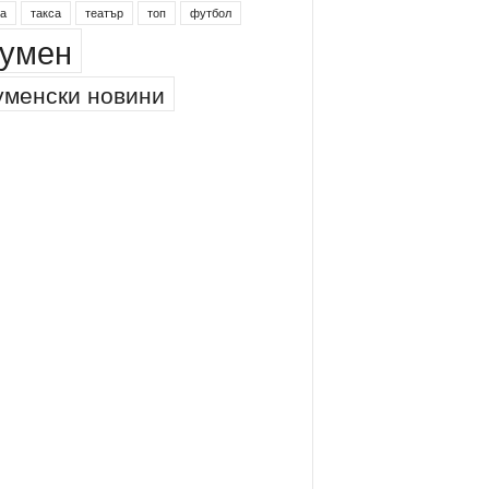
а
такса
театър
топ
футбол
умен
менски новини