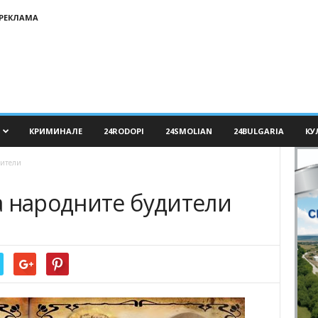
РЕКЛАМА
КРИМИНАЛЕ
24RODOPI
24SMOLIAN
24BULGARIA
КУ
дители
а народните будители