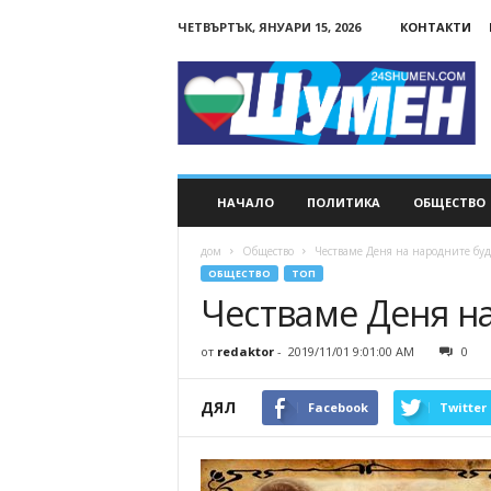
ЧЕТВЪРТЪК, ЯНУАРИ 15, 2026
КОНТАКТИ
24Shumen.COM
НАЧАЛО
ПОЛИТИКА
ОБЩЕСТВО
дом
Общество
Честваме Деня на народните бу
ОБЩЕСТВО
ТОП
Честваме Деня н
от
redaktor
-
2019/11/01 9:01:00 AM
0
ДЯЛ
Facebook
Twitter