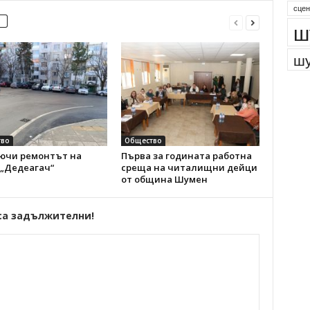
сцен
ш
шу
во
Общество
ючи ремонтът на
Първа за годината работна
 „Дедеагач“
среща на читалищни дейци
от община Шумен
са задължителни!