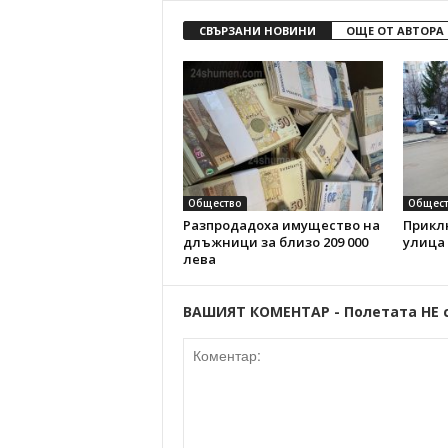
СВЪРЗАНИ НОВИНИ
ОЩЕ ОТ АВТОРА
Общество
Общест
Разпродадоха имущество на
Прикл
длъжници за близо 209 000
улица
лева
ВАШИЯТ КОМЕНТАР - Полетата НЕ 