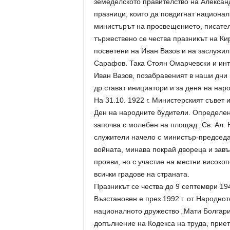
земеделското правителство на Алексан
празници, които да повдигнат национал
министърът на просвещението, писател
тържествено се чества празникът на Ки
посветени на Иван Вазов и на заслужил
Сарафов. Така Стоян Омарчевски и инт
Иван Вазов, позабравеният в наши дн
др.стават инициатори и за деня на нар
На 31.10. 1922 г. Министерският съвет 
Ден на народните будители. Определен 
започва с молебен на площад „Св. Ал. 
служители начело с министър-председ
войната, минава покрай двореца и зав
прояви, но с участие на местни високоп
всички градове на страната.
Празникът се чества до 9 септември 194
Възстановен е през 1992 г. от Народно
националното дружество „Мати Болгария
допълнение на Кодекса на труда, приет