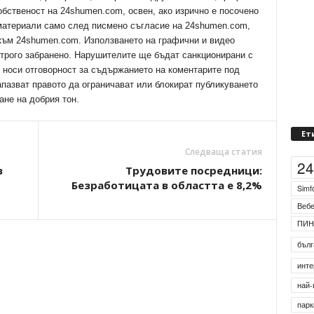
обственост на 24shumen.com, освен, ако изрично е посочено
 материали само след писмено съгласие на 24shumen.com,
 към 24shumen.com. Използването на графични и видео
трого забранено. Нарушителите ще бъдат санкционирани с
е носи отговорност за съдържанието на коментарите под
апазват правото да ограничават или блокират публикуването
ане на добрия тон.
Ет
Следваща статия
2
в
Трудовите посредници:
Безработицата в областта е 8,2%
Simf
Веб
ПИН
бълг
инте
най-
парк