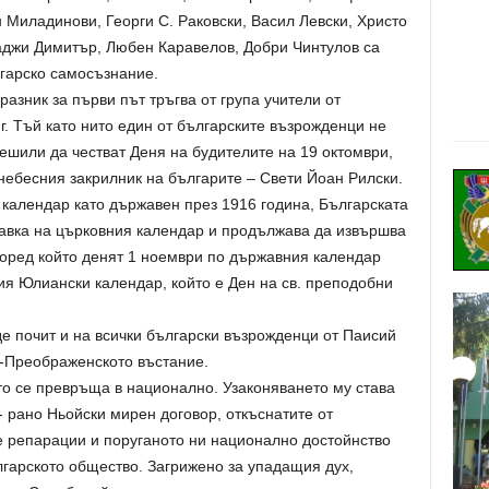
 Миладинови, Георги С. Раковски, Васил Левски, Христо
аджи Димитър, Любен Каравелов, Добри Чинтулов са
лгарско самосъзнание.
азник за първи път тръгва от група учители от
г. Тъй като нито един от българските възрожденци не
решили да честват Деня на будителите на 19 октомври,
небесния закрилник на българите – Свети Йоан Рилски.
 календар като държавен през 1916 година, Българската
авка на църковния календар и продължава да извършва
оред който денят 1 ноември по държавния календар
ия Юлиански календар, който е Ден на св. преподобни
де почит и на всички български възрожденци от Паисий
-Преображенското въстание.
то се превръща в национално. Узаконяването му става
- рано Ньойски мирен договор, откъснатите от
е репарации и поруганото ни национално достойнство
лгарското общество. Загрижено за упадащия дух,