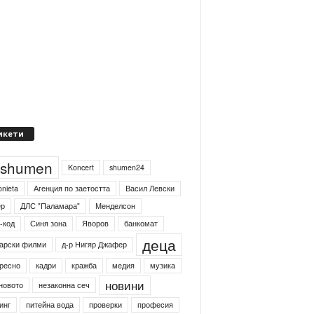
икети
4shumen
Koncert
shumen24
onieta
Агенция по заетостта
Васил Левски
ер
ДЛС "Паламара"
Менделсон
-код
Синя зона
Яворов
банкомат
деца
арски филми
д-р Нигяр Джафер
ресно
кадри
кражба
медия
музика
новини
новото
незаконна сеч
инг
питейна вода
проверки
професия