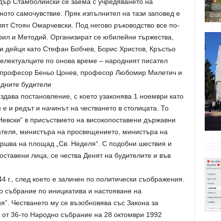
дър Стамболийски се заема с учредяването на
ното самочувствие. Пряк изпълнител на тази заповед е
ят Стоян Омарчевски. Под негово ръководство все по-
рил и Методий. Организират се юбилейни тържества,
и дейци като Стефан Бобчев, Борис Христов, Кръстьо
електуалците по онова време – народният писател
и професор Беньо Цонев, професор Любомир Милетич и
одните будители
издава постановление, с което узаконява 1 ноември като
е и редът и начинът на честването в столицата. То
Невски“ в присъствието на високопоставени държавни
ателя, министъра на просвещението, министъра на
ършва на площад „Св. Неделя“. С подобни шествия и
оставени лица, се чества Денят на будителите и във
4 г., след което е заличен по политически съображения.
то събрание по инициатива и настояване на
”. Честването му се възобновява със Закона за
 от 36-то Народно събрание на 28 октомври 1992