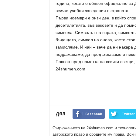
година, когато е обявен официално за 
всички учебни заведения в страната.
Първи ноември е онзи ден, в който спо
десетилетията, във вековете и да поми
символа. Символът на вярата, символъ
бъдещето, символ на онова, което стои 
замисляме. И най – вече да ни накара 
подражаваме, да продължаваме и никог
Поклон пред паметта на всички светци,
24shumen.com
ДЯЛ
Facebook
Twitter
Съдържанието на 24shumen.com и технологиит
авторското право и сродните му права. Всич