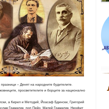
 празници – Денят на народните будителите.
жовниците, просветителите и борците за национално
лски, а Кирил и Методий, Йоасаф Бдински, Григорий
ислав Граматик, поп Пейо, Матей Граматик, Неофит