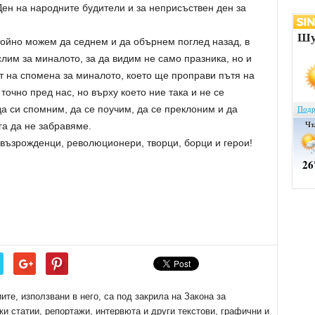
Ден на народните будители и за неприсъствен ден за
койно можем да седнем и да обърнем поглед назад, в
слим за миналото, за да видим не само празника, но и
т на спомена за миналото, което ще проправи пътя на
точно пред нас, но върху което ние така и не се
да си спомним, да се поучим, да се преклоним и да
а да не забравяме.
 възрожденци, революционери, творци, борци и герои!
е, използвани в него, са под закрила на Закона за
ки статии, репортажи, интервюта и други текстови, графични и