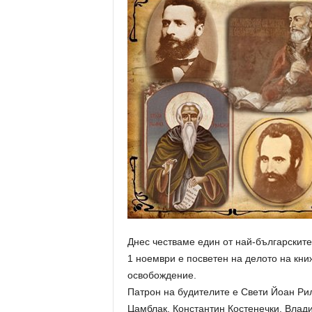
Днес честваме един от най-българските
1 ноември е посветен на делото на кни
освобождение.
Патрон на будителите е Свети Йоан Ри
Цамблак, Константин Костенечки, Влад