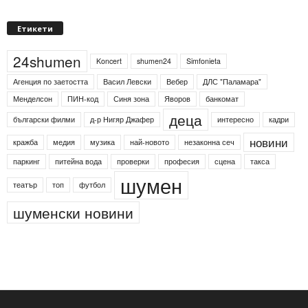
Етикети
24shumen
Koncert
shumen24
Simfonieta
Агенция по заетостта
Васил Левски
Вебер
ДЛС "Паламара"
Менделсон
ПИН-код
Синя зона
Яворов
банкомат
деца
български филми
д-р Нигяр Джафер
интересно
кадри
новини
кражба
медия
музика
най-новото
незаконна сеч
паркинг
питейна вода
проверки
професия
сцена
такса
шумен
театър
топ
футбол
шуменски новини