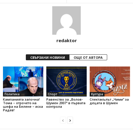
redaktor
СВЪРЗАНИ НОВИНИ
ОЩЕ ОТ АВТОРА
Политика
Спорт
Култура
Кампанията започна!
Равенство за „Волов-
Спектакълът „Чими“ за
Тома – отрочето на
Шумен 2007“ в първата
децата в Шумен
шефа на Белене – иска
контрола
Радев!