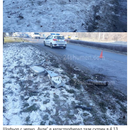
Шофьор с черно „Ауди“ е катастрофирал тази сутрин в 4.13