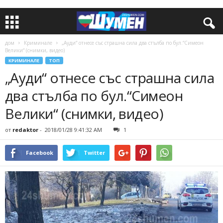
дом
Криминале
„Ауди“ отнесе със страшна сила два стълба по бул.“Симеон
Велики“ (снимки, видео)
КРИМИНАЛЕ
ТОП
„Ауди“ отнесе със страшна сила
два стълба по бул.“Симеон
Велики“ (снимки, видео)
от
redaktor
-
2018/01/28 9:41:32 AM
1
Facebook
Twitter