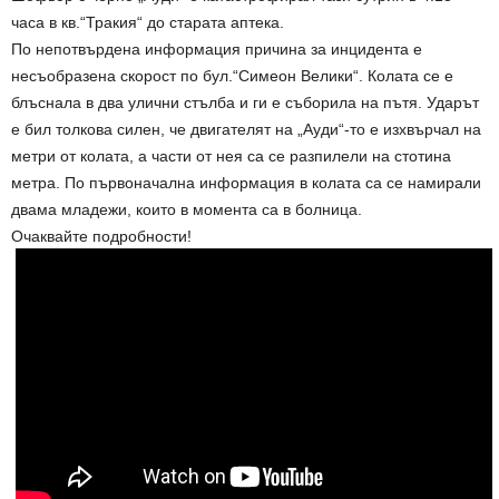
часа в кв.“Тракия“ до старата аптека.
По непотвърдена информация причина за инцидента е
несъобразена скорост по бул.“Симеон Велики“. Колата се е
блъснала в два улични стълба и ги е съборила на пътя. Ударът
е бил толкова силен, че двигателят на „Ауди“-то е изхвърчал на
метри от колата, а части от нея са се разпилели на стотина
метра. По първоначална информация в колата са се намирали
двама младежи, които в момента са в болница.
Очаквайте подробности!