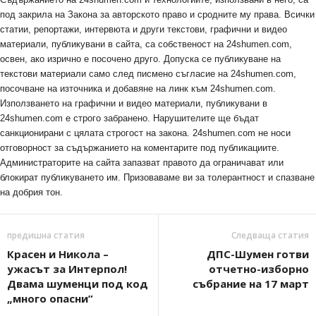
под закрила на Закона за авторското право и сродните му права. Всички
статии, репортажи, интервюта и други текстови, графични и видео
материали, публикувани в сайта, са собственост на 24shumen.com,
освен, ако изрично е посочено друго. Допуска се публикуване на
текстови материали само след писмено съгласие на 24shumen.com,
посочване на източника и добавяне на линк към 24shumen.com.
Използването на графични и видео материали, публикувани в
24shumen.com е строго забранено. Нарушителите ще бъдат
санкционирани с цялата строгост на закона. 24shumen.com не носи
отговорност за съдържанието на коментарите под публикациите.
Администраторите на сайта запазват правото да ограничават или
блокират публикуването им. Призоваваме ви за толерантност и спазване
на добрия тон.
предишна статия
Следваща статия
Красен и Никола –
ДПС-Шумен готви
ужасът за Интерпол!
отчетно-изборно
Двама шуменци под код
събрание на 17 март
„много опасни”