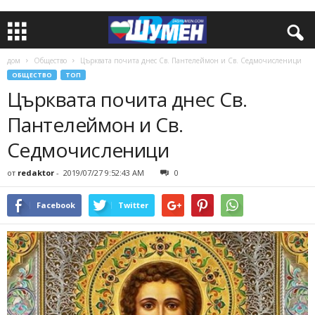
дом
Общество
Църквата почита днес Св. Пантелеймон и Св. Седмочисленици
ОБЩЕСТВО
ТОП
Църквата почита днес Св.
Пантелеймон и Св.
Седмочисленици
от
redaktor
-
2019/07/27 9:52:43 AM
0
Facebook
Twitter