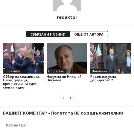
redaktor
СВЪРЗАНИ НОВИНИ
ОЩЕ ОТ АВТОРА
Политика
Общество
Политика
ОбЗор на седмицата:
Напусна ни Николай
Радев напусна
Царе, царици,
Николов
„Дондуков“ 2
принцеси и ни един
селски идиот
ВАШИЯТ КОМЕНТАР - Полетата НЕ са задължителни!