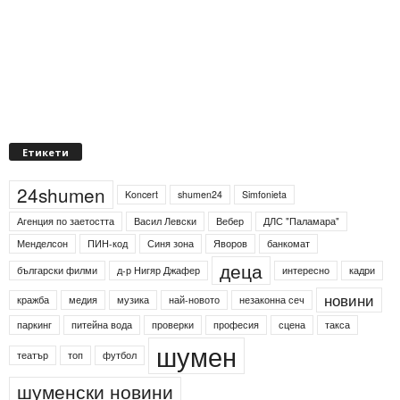
Етикети
24shumen
Koncert
shumen24
Simfonieta
Агенция по заетостта
Васил Левски
Вебер
ДЛС "Паламара"
Менделсон
ПИН-код
Синя зона
Яворов
банкомат
деца
български филми
д-р Нигяр Джафер
интересно
кадри
новини
кражба
медия
музика
най-новото
незаконна сеч
паркинг
питейна вода
проверки
професия
сцена
такса
шумен
театър
топ
футбол
шуменски новини