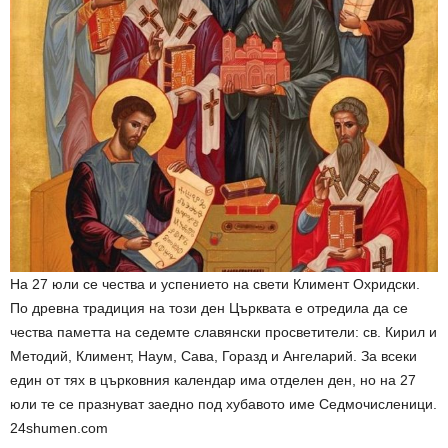
На 27 юли се чества и успението на свети Климент Охридски.
По древна традиция на този ден Църквата е отредила да се
чества паметта на седемте славянски просветители: св. Кирил и
Методий, Климент, Наум, Сава, Горазд и Ангеларий. За всеки
един от тях в църковния календар има отделен ден, но на 27
юли те се празнуват заедно под хубавото име Седмочисленици.
24shumen.com