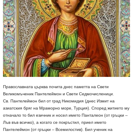
Православната църква почита днес паметта на Свети
Великомъченик Пантелеймон и Свети Седмочисленици.
Св. Пантелеймон бил от град Никомидия (днес Измит на
азиатския бряг на Мраморно море, Турция). Според житието му
отначало то бил езичник и носел името Панталеон (от гръцки –
Лъв във всичко), а когато се покръстил, приел името
Пантелеймон (от гръцки – Всемилостив). Бил ученик на