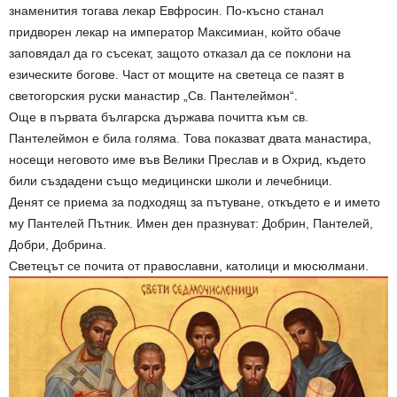
знаменития тогава лекар Евфросин. По-късно станал
придворен лекар на император Максимиан, който обаче
заповядал да го съсекат, защото отказал да се поклони на
езическите богове. Част от мощите на светеца се пазят в
светогорския руски манастир „Св. Пантелеймон“.
Още в първата българска държава почитта към св.
Пантелеймон е била голяма. Това показват двата манастира,
носещи неговото име във Велики Преслав и в Охрид, където
били създадени също медицински школи и лечебници.
Денят се приема за подходящ за пътуване, откъдето е и името
му Пантелей Пътник. Имен ден празнуват: Добрин, Пантелей,
Добри, Добрина.
Светецът се почита от православни, католици и мюсюлмани.