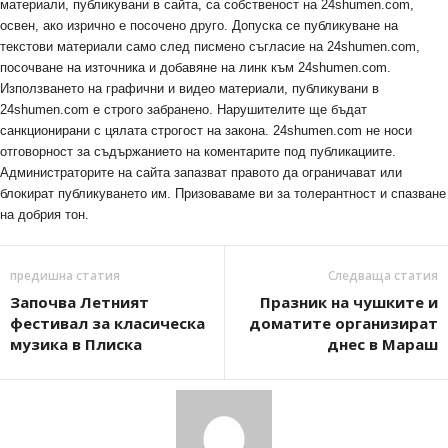
материали, публикувани в сайта, са собственост на 24shumen.com,
освен, ако изрично е посочено друго. Допуска се публикуване на
текстови материали само след писмено съгласие на 24shumen.com,
посочване на източника и добавяне на линк към 24shumen.com.
Използването на графични и видео материали, публикувани в
24shumen.com е строго забранено. Нарушителите ще бъдат
санкционирани с цялата строгост на закона. 24shumen.com не носи
отговорност за съдържанието на коментарите под публикациите.
Администраторите на сайта запазват правото да ограничават или
блокират публикуването им. Призоваваме ви за толерантност и спазване
на добрия тон.
предишна статия
Следваща статия
Започва Летният
Празник на чушките и
фестивал за класическа
доматите организират
музика в Плиска
днес в Мараш