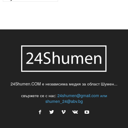
24Shumen.COM е независима медия за област Шумен...
свържете се с нас:
24shumen@gmail.com или
shumen_24@abv.bg