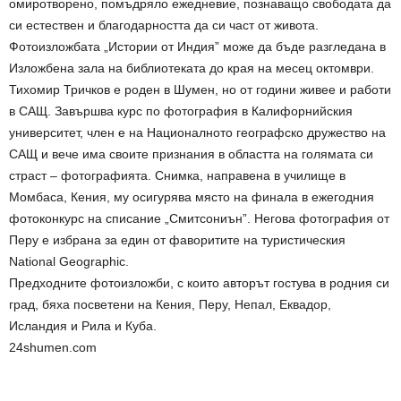
омиротворено, помъдряло ежедневие, познаващо свободата да
си естествен и благодарността да си част от живота.
Фотоизложбата „Истории от Индия” може да бъде разгледана в
Изложбена зала на библиотеката до края на месец октомври.
Тихомир Тричков е роден в Шумен, но от години живее и работи
в САЩ. Завършва курс по фотография в Калифорнийския
университет, член е на Националното географско дружество на
САЩ и вече има своите признания в областта на голямата си
страст – фотографията. Снимка, направена в училище в
Момбаса, Кения, му осигурява място на финала в ежегодния
фотоконкурс на списание „Смитсониън”. Негова фотография от
Перу е избрана за един от фаворитите на туристическия
National Geographic.
Предходните фотоизложби, с които авторът гостува в родния си
град, бяха посветени на Кения, Перу, Непал, Еквадор,
Исландия и Рила и Куба.
24shumen.com