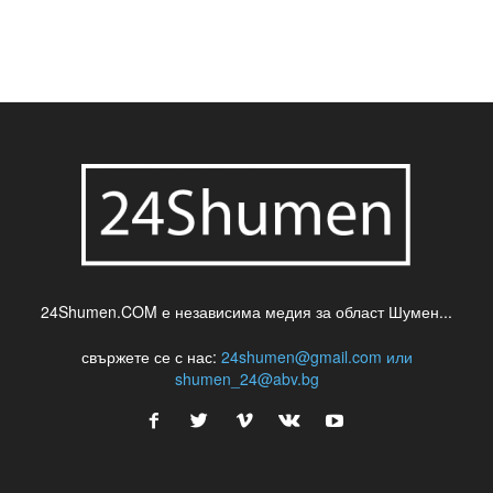
24Shumen.COM е независима медия за област Шумен...
свържете се с нас:
24shumen@gmail.com или
shumen_24@abv.bg