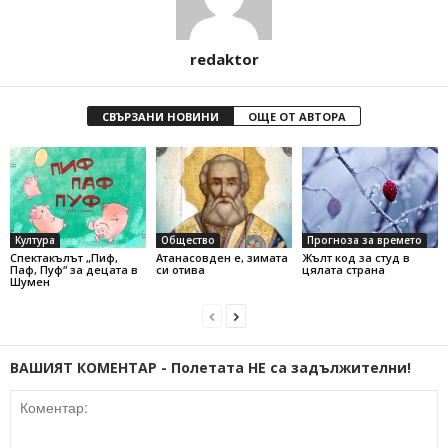
redaktor
СВЪРЗАНИ НОВИНИ
ОЩЕ ОТ АВТОРА
Култура
Общество
Прогноза за времето
Спектакълът „Пиф,
Атанасовден е, зимата
Жълт код за студ в
Паф, Пуф“ за децата в
си отива
цялата страна
Шумен
ВАШИЯТ КОМЕНТАР - Полетата НЕ са задължителни!