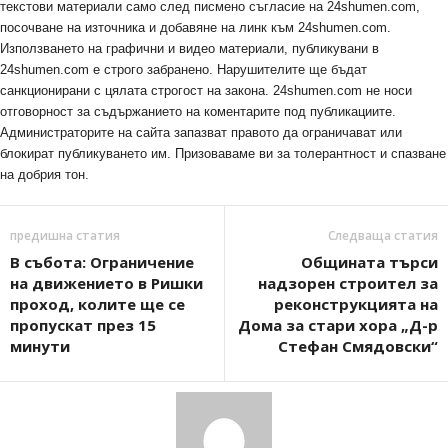
текстови материали само след писмено съгласие на 24shumen.com,
посочване на източника и добавяне на линк към 24shumen.com.
Използването на графични и видео материали, публикувани в
24shumen.com е строго забранено. Нарушителите ще бъдат
санкционирани с цялата строгост на закона. 24shumen.com не носи
отговорност за съдържанието на коментарите под публикациите.
Администраторите на сайта запазват правото да ограничават или
блокират публикуването им. Призоваваме ви за толерантност и спазване
на добрия тон.
предишна статия
Следваща статия
В събота: Ограничение
Общината търси
на движението в Ришки
надзорен строител за
проход, колите ще се
реконструкцията на
пропускат през 15
Дома за стари хора „Д-р
минути
Стефан Смядовски“