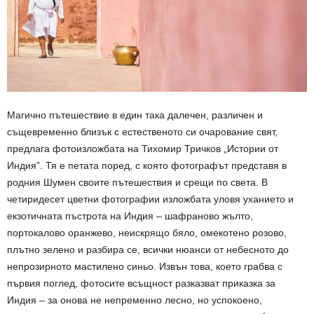
Магично пътешествие в един така далечен, различен и
същевременно близък с естественото си очарование свят,
предлага фотоизложбата на Тихомир Тричков „Истории от
Индия”. Тя е петата поред, с която фотографът представя в
родния Шумен своите пътешествия и срещи по света. В
четиридесет цветни фотографии изложбата уловя уханието и
екзотичната пъстрота на Индия – шафраново жълто,
портокалово оранжево, неискрящо бяло, омекотено розово,
плътно зелено и разбира се, всички нюанси от небесното до
непрозирното мастилено синьо. Извън това, което грабва с
първия поглед, фотосите всъщност разказват приказка за
Индия – за онова не непременно лесно, но успокоено,