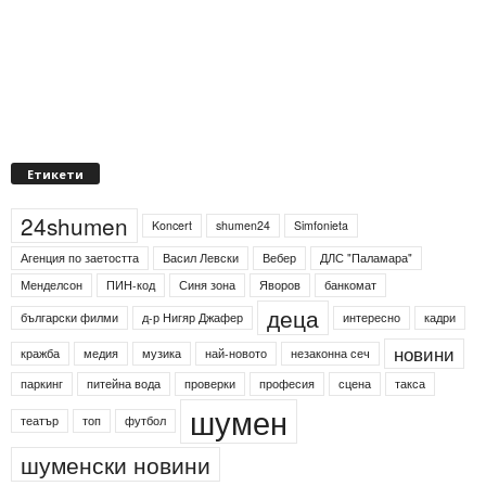
Етикети
24shumen
Koncert
shumen24
Simfonieta
Агенция по заетостта
Васил Левски
Вебер
ДЛС "Паламара"
Менделсон
ПИН-код
Синя зона
Яворов
банкомат
деца
български филми
д-р Нигяр Джафер
интересно
кадри
новини
кражба
медия
музика
най-новото
незаконна сеч
паркинг
питейна вода
проверки
професия
сцена
такса
шумен
театър
топ
футбол
шуменски новини