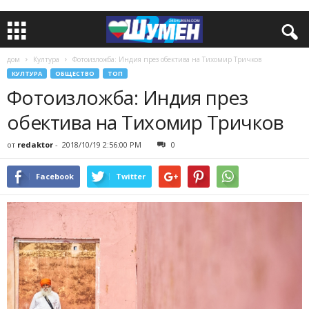
дом
Култура
Фотоизложба: Индия през обектива на Тихомир Тричков
КУЛТУРА
ОБЩЕСТВО
ТОП
Фотоизложба: Индия през
обектива на Тихомир Тричков
от
redaktor
-
2018/10/19 2:56:00 PM
0
Facebook
Twitter