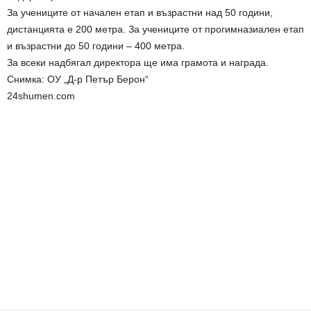
За учениците от начален етап и възрастни над 50 години,
дистанцията е 200 метра. За учениците от прогимназиален етап
и възрастни до 50 години – 400 метра.
За всеки надбягал директора ще има грамота и награда.
Снимка: ОУ „Д-р Петър Берон“
24shumen.com