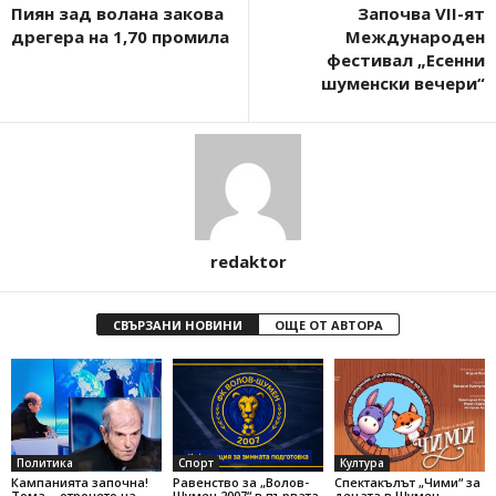
Пиян зад волана закова
Започва VII-ят
дрегера на 1,70 промила
Международен
фестивал „Есенни
шуменски вечери“
redaktor
СВЪРЗАНИ НОВИНИ
ОЩЕ ОТ АВТОРА
Политика
Спорт
Култура
Кампанията започна!
Равенство за „Волов-
Спектакълът „Чими“ за
Тома – отрочето на
Шумен 2007“ в първата
децата в Шумен