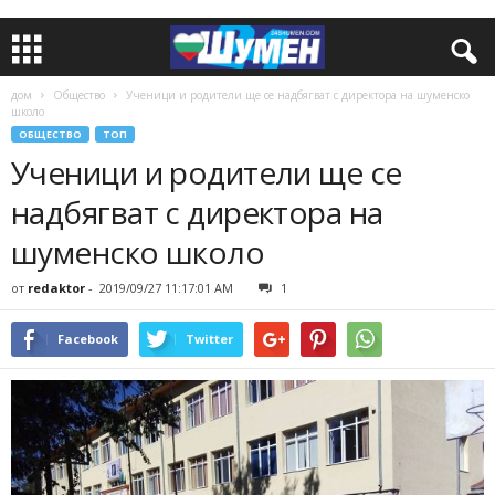
дом
Общество
Ученици и родители ще се надбягват с директора на шуменско
школо
ОБЩЕСТВО
ТОП
Ученици и родители ще се
надбягват с директора на
шуменско школо
от
redaktor
-
2019/09/27 11:17:01 AM
1
Facebook
Twitter