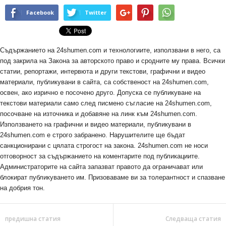
Facebook
Twitter
Съдържанието на 24shumen.com и технологиите, използвани в него, са
под закрила на Закона за авторското право и сродните му права. Всички
статии, репортажи, интервюта и други текстови, графични и видео
материали, публикувани в сайта, са собственост на 24shumen.com,
освен, ако изрично е посочено друго. Допуска се публикуване на
текстови материали само след писмено съгласие на 24shumen.com,
посочване на източника и добавяне на линк към 24shumen.com.
Използването на графични и видео материали, публикувани в
24shumen.com е строго забранено. Нарушителите ще бъдат
санкционирани с цялата строгост на закона. 24shumen.com не носи
отговорност за съдържанието на коментарите под публикациите.
Администраторите на сайта запазват правото да ограничават или
блокират публикуването им. Призоваваме ви за толерантност и спазване
на добрия тон.
предишна статия
Следваща статия