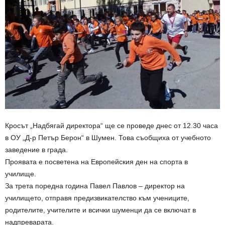
Кросът „Надбягай директора“ ще се проведе днес от 12.30 часа
в ОУ „Д-р Петър Берон“ в Шумен. Това съобщиха от учебното
заведение в града.
Проявата е посветена на Европейския ден на спорта в
училище.
За трета поредна година Павел Павлов – директор на
училището, отправя предизвикателство към учениците,
родителите, учителите и всички шуменци да се включат в
надпреварата.