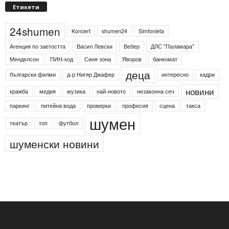
Етикети
24shumen
Koncert
shumen24
Simfonieta
Агенция по заетостта
Васил Левски
Вебер
ДЛС "Паламара"
Менделсон
ПИН-код
Синя зона
Яворов
банкомат
деца
български филми
д-р Нигяр Джафер
интересно
кадри
новини
кражба
медия
музика
най-новото
незаконна сеч
паркинг
питейна вода
проверки
професия
сцена
такса
шумен
театър
топ
футбол
шуменски новини