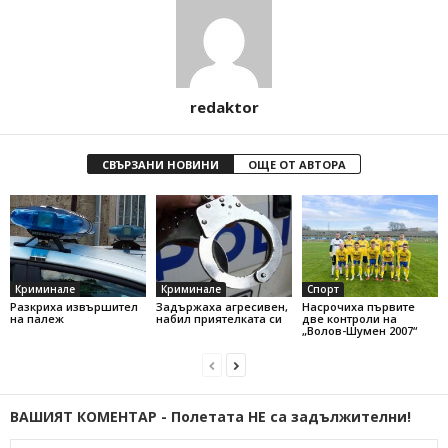
redaktor
СВЪРЗАНИ НОВИНИ
ОЩЕ ОТ АВТОРА
Криминале
Криминале
Спорт
Разкриха извършител
Задържаха агресивен,
Насрочиха първите
на палеж
набил приятелката си
две контроли на
„Волов-Шумен 2007“
ВАШИЯТ КОМЕНТАР - Полетата НЕ са задължителни!