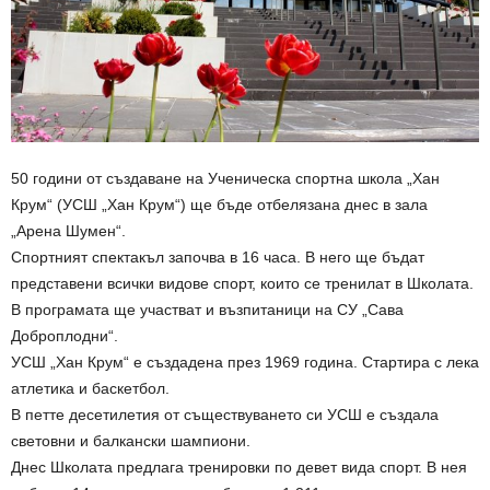
50 години от създаване на Ученическа спортна школа „Хан
Крум“ (УСШ „Хан Крум“) ще бъде отбелязана днес в зала
„Арена Шумен“.
Спортният спектакъл започва в 16 часа. В него ще бъдат
представени всички видове спорт, които се тренилат в Школата.
В програмата ще участват и възпитаници на СУ „Сава
Доброплодни“.
УСШ „Хан Крум“ е създадена през 1969 година. Стартира с лека
атлетика и баскетбол.
В петте десетилетия от съществуването си УСШ е създала
световни и балкански шампиони.
Днес Школата предлага тренировки по девет вида спорт. В нея