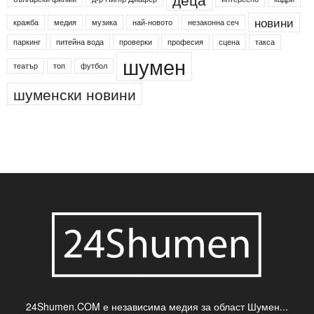
24shumen
Koncert
shumen24
Simfonieta
Агенция по заетостта
Васил Левски
Вебер
ДЛС "Паламара"
Менделсон
ПИН-код
Синя зона
Яворов
банкомат
деца
български филми
д-р Нигяр Джафер
интересно
кадри
новини
кражба
медия
музика
най-новото
незаконна сеч
паркинг
питейна вода
проверки
професия
сцена
такса
шумен
театър
топ
футбол
шуменски новини