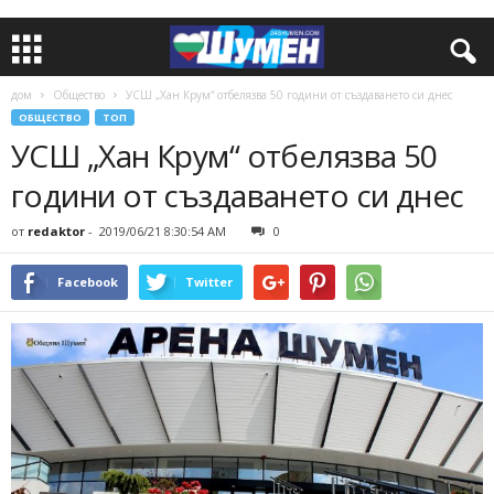
дом
Общество
УСШ „Хан Крум“ отбелязва 50 години от създаването си днес
ОБЩЕСТВО
ТОП
УСШ „Хан Крум“ отбелязва 50
години от създаването си днес
от
redaktor
-
2019/06/21 8:30:54 AM
0
Facebook
Twitter