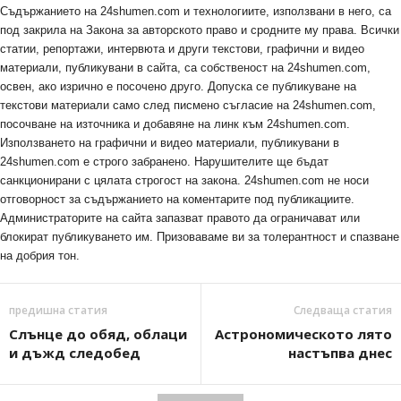
Съдържанието на 24shumen.com и технологиите, използвани в него, са
под закрила на Закона за авторското право и сродните му права. Всички
статии, репортажи, интервюта и други текстови, графични и видео
материали, публикувани в сайта, са собственост на 24shumen.com,
освен, ако изрично е посочено друго. Допуска се публикуване на
текстови материали само след писмено съгласие на 24shumen.com,
посочване на източника и добавяне на линк към 24shumen.com.
Използването на графични и видео материали, публикувани в
24shumen.com е строго забранено. Нарушителите ще бъдат
санкционирани с цялата строгост на закона. 24shumen.com не носи
отговорност за съдържанието на коментарите под публикациите.
Администраторите на сайта запазват правото да ограничават или
блокират публикуването им. Призоваваме ви за толерантност и спазване
на добрия тон.
предишна статия
Следваща статия
Слънце до обяд, облаци
Астрономическото лято
и дъжд следобед
настъпва днес