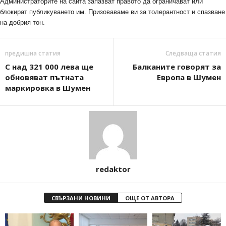
Администраторите на сайта запазват правото да ограничават или
блокират публикуването им. Призоваваме ви за толерантност и спазване
на добрия тон.
предишна статия
Следваща статия
С над 321 000 лева ще
Балканите говорят за
обновяват пътната
Европа в Шумен
маркировка в Шумен
redaktor
СВЪРЗАНИ НОВИНИ
ОЩЕ ОТ АВТОРА