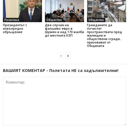
Политика
Общество
Общество
Президентът с
Два случая на
Гражданите да
извънредно
фалшиво евро в
почистят
обръщение
Шумен и над 170 жалби
пространствата пред
до местната КЗП
жилищни и
обществени сгради,
призовават от
Общината
ВАШИЯТ КОМЕНТАР - Полетата НЕ са задължителни!