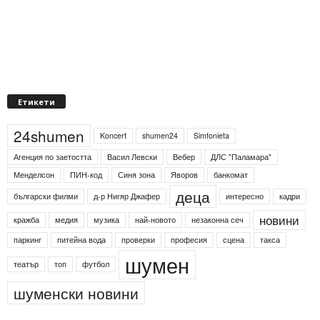
Етикети
24shumen
Koncert
shumen24
Simfonieta
Агенция по заетостта
Васил Левски
Вебер
ДЛС "Паламара"
Менделсон
ПИН-код
Синя зона
Яворов
банкомат
деца
български филми
д-р Нигяр Джафер
интересно
кадри
новини
кражба
медия
музика
най-новото
незаконна сеч
паркинг
питейна вода
проверки
професия
сцена
такса