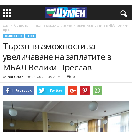
дом
Общество
Търсят възможности за увеличаване на заплатите в МБАЛ Велики
Преслав
ОБЩЕСТВО
ТОП
Търсят възможности за
увеличаване на заплатите в
МБАЛ Велики Преслав
от
redaktor
-
2019/09/05 3:53:07 PM
0
Facebook
Twitter