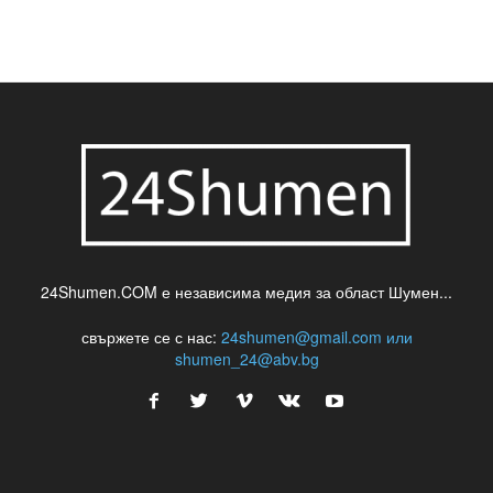
шумен
театър
топ
футбол
шуменски новини
24Shumen.COM е независима медия за област Шумен...
свържете се с нас:
24shumen@gmail.com или
shumen_24@abv.bg