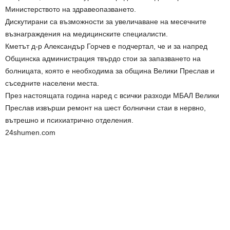
Министерството на здравеопазването.
Дискутирани са възможности за увеличаване на месечните
възнаграждения на медицинските специалисти.
Кметът д-р Александър Горчев е подчертал, че и за напред
Общинска администрация твърдо стои за запазването на
болницата, която е необходима за община Велики Преслав и
съседните населени места.
През настоящата година наред с всички разходи МБАЛ Велики
Преслав извърши ремонт на шест болнични стаи в нервно,
вътрешно и психиатрично отделения.
24shumen.com