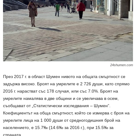
24shumen.com
През 2017 г. в област Шумен нивото на общата смъртност се
задържа високо. Броят на умрелите е 2 726 души, като спрямо
2016 г. нарастват със 178 случая, или със 7.0%. Броят на
умрелите намалява в две общини и се увеличава в осем,
съобщават от „Статистически изследвания – Шумен“.
Коефициентът на обща смъртност, който се измерва с броя на
умрелите лица на 1 000 души от средногодишния брой на
населението, е 15.7‰ (14.6‰ за 2016 г.), при 15.5‰ за
страната.