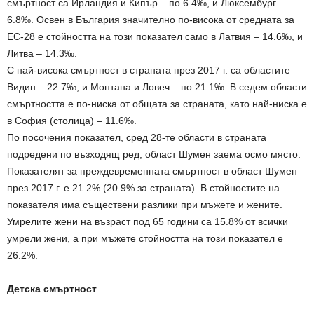
смъртност са Ирландия и Кипър – по 6.4‰, и Люксембург –
6.8‰. Освен в България значително по-висока от средната за
ЕС-28 е стойността на този показател само в Латвия – 14.6‰, и
Литва – 14.3‰.
С най-висока смъртност в страната през 2017 г. са областите
Видин – 22.7‰, и Монтана и Ловеч – по 21.1‰. В седем области
смъртността е по-ниска от общата за страната, като най-ниска е
в София (столица) – 11.6‰.
По посочения показател, сред 28-те области в страната
подредени по възходящ ред, област Шумен заема осмо място.
Показателят за преждевременната смъртност в област Шумен
през 2017 г. е 21.2% (20.9% за страната). В стойностите на
показателя има съществени разлики при мъжете и жените.
Умрелите жени на възраст под 65 години са 15.8% от всички
умрели жени, а при мъжете стойността на този показател е
26.2%.
Детска смъртност