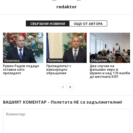
redaktor
СВЪРЗАНИ НОВИНИ
ОЩЕ ОТ АВТОРА
Политика
Политика
Общество
Румен Радев подаде
Президентът с
Два случая на
оставка като
извънредно
фалшиво евро в
президент
обръщение
Шумен и над 170 жалби
до местната КЗП
ВАШИЯТ КОМЕНТАР - Полетата НЕ са задължителни!