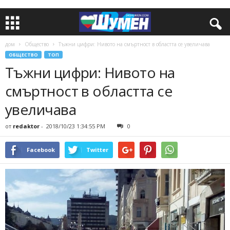
дом
Общество
Тъжни цифри: Нивото на смъртност в областта се увеличава
ОБЩЕСТВО
ТОП
Тъжни цифри: Нивото на
смъртност в областта се
увеличава
от
redaktor
-
2018/10/23 1:34:55 PM
0
Facebook
Twitter