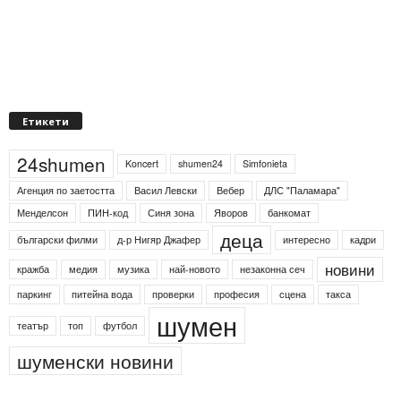
Етикети
24shumen
Koncert
shumen24
Simfonieta
Агенция по заетостта
Васил Левски
Вебер
ДЛС "Паламара"
Менделсон
ПИН-код
Синя зона
Яворов
банкомат
деца
български филми
д-р Нигяр Джафер
интересно
кадри
новини
кражба
медия
музика
най-новото
незаконна сеч
паркинг
питейна вода
проверки
професия
сцена
такса
шумен
театър
топ
футбол
шуменски новини