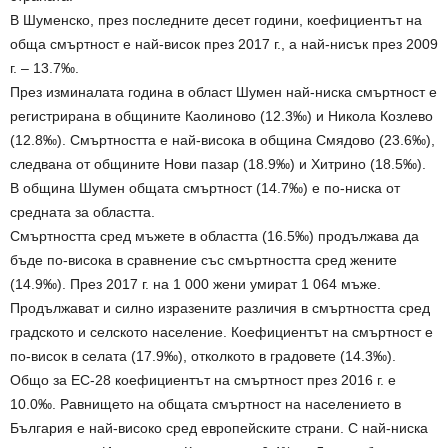
В Шуменско, през последните десет години, коефициентът на
обща смъртност е най-висок през 2017 г., а най-нисък през 2009
г. – 13.7‰.
През изминалата година в област Шумен най-ниска смъртност е
регистрирана в общините Каолиново (12.3‰) и Никола Козлево
(12.8‰). Смъртността е най-висока в община Смядово (23.6‰),
следвана от общините Нови пазар (18.9‰) и Хитрино (18.5‰).
В община Шумен общата смъртност (14.7‰) е по-ниска от
средната за областта.
Смъртността сред мъжете в областта (16.5‰) продължава да
бъде по-висока в сравнение със смъртността сред жените
(14.9‰). През 2017 г. на 1 000 жени умират 1 064 мъже.
Продължават и силно изразените различия в смъртността сред
градското и селското население. Коефициентът на смъртност е
по-висок в селата (17.9‰), отколкото в градовете (14.3‰).
Общо за ЕС-28 коефициентът на смъртност през 2016 г. е
10.0‰. Равнището на общата смъртност на населението в
България е най-високо сред европейските страни. С най-ниска