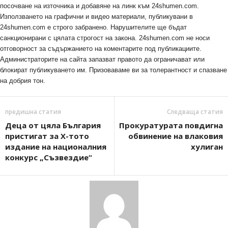
посочване на източника и добавяне на линк към 24shumen.com.
Използването на графични и видео материали, публикувани в
24shumen.com е строго забранено. Нарушителите ще бъдат
санкционирани с цялата строгост на закона. 24shumen.com не носи
отговорност за съдържанието на коментарите под публикациите.
Администраторите на сайта запазват правото да ограничават или
блокират публикуването им. Призоваваме ви за толерантност и спазване
на добрия тон.
предишна статия
Следваща статия
Деца от цяла България
Прокуратурата повдигна
пристигат за X-тото
обвинение на влаковия
издание на националния
хулиган
конкурс „Съзвездие“