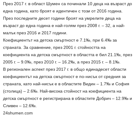
През 2017 г. в област Шумен са починали 10 деца на възраст до
една година, като броят е идентичен с този от 2016 година.
През последните десет години броят на умрелите деца на
възраст до една година е най-голям през 2008 г. – 32, а най-
малък през 2016 и 2017 години.
Коефициентът на детска смъртност е 7.1‰, при 6.4‰ за
страната. За сравнение, през 2001 г. стойността на
коефициента на детска смъртност в областта е бил 21.1‰, през
2005 г. – 9.0‰, през 2010 г. – 16.2‰, а през 2015 г. – 8.1‰.
В регионален аспект през 2017 г. в общо единадесет области
коефициентът на детска смъртност е по-нисък от средния за
страната, като най-нисък е в областите Видин – 1.7‰ и София
(столица) – 2.6‰. Най-висока стойност на коефициента на
детска смъртност е регистрирана в областите Добрич – 12.9‰ и
Сливен – 12.6‰.
24shumen.com