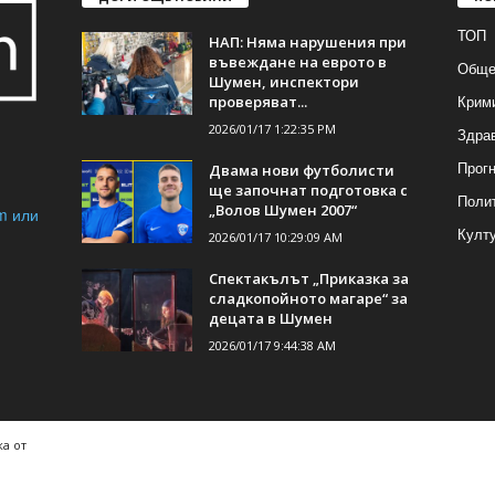
ТОП
НАП: Няма нарушения при
въвеждане на еврото в
Обще
Шумен, инспектори
Крим
проверяват...
2026/01/17 1:22:35 PM
Здра
Прогн
Двама нови футболисти
ще започнат подготовка с
Поли
„Волов Шумен 2007“
m или
Култ
2026/01/17 10:29:09 AM
Спектакълът „Приказка за
сладкопойното магаре“ за
децата в Шумен
2026/01/17 9:44:38 AM
а от