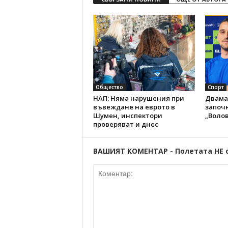
Общество
Спорт
НАП: Няма нарушения при
Двама
въвеждане на еврото в
започн
Шумен, инспектори
„Волов
проверяват и днес
ВАШИЯТ КОМЕНТАР - Полетата НЕ 