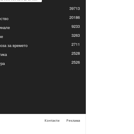
39713
20186
ство
9233
инале
3263
ве
2711
оза за времето
2528
тика
2526
ура
Контакти
Реклама