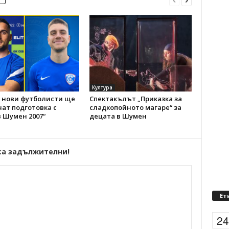
Култура
 нови футболисти ще
Спектакълът „Приказка за
ат подготовка с
сладкопойното магаре“ за
 Шумен 2007“
децата в Шумен
са задължителни!
Ет
2