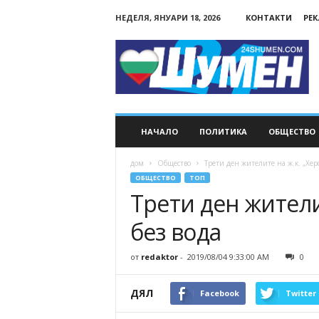
НЕДЕЛЯ, ЯНУАРИ 18, 2026
КОНТАКТИ
РЕ
24Shumen.COM
НАЧАЛО
ПОЛИТИКА
ОБЩЕСТВО
дом
Общество
Трети ден жителите на ж.к. „Херс
ОБЩЕСТВО
ТОП
Трети ден жителит
без вода
от
redaktor
-
2019/08/04 9:33:00 AM
0
ДЯЛ
Facebook
Twitter