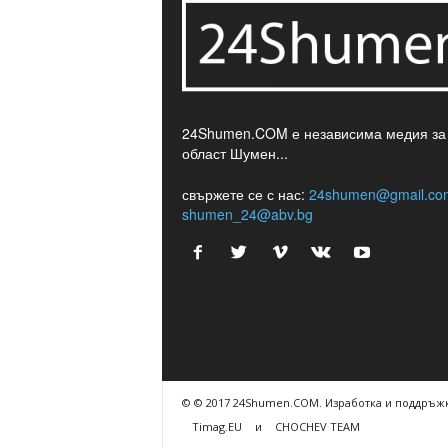
24Shumen.COM е независима медия за
област Шумен...
свържете се с нас:
24shumen@gmail.co
shumen_24@abv.bg
© © 2017 24Shumen.COM. Изработка и поддръжк
Timag.EU
и
CHOCHEV TEAM