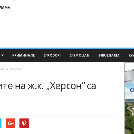
КЛАМА
КРИМИНАЛЕ
24RODOPI
24SMOLIAN
24BULGARIA
КУ
он“ са без вода
е на ж.к. „Херсон“ са