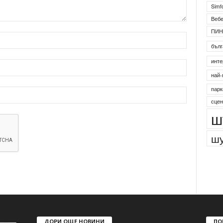
Simf
Веб
ПИН
бълг
инте
най-
парк
сцен
ш
шу
ДОРИ ОЩЕ НОВИНИ
ПО