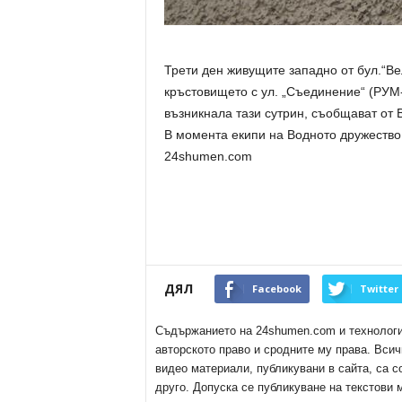
Трети ден живущите западно от бул.“Ве
кръстовището с ул. „Съединение“ (РУМ-а
възникнала тази сутрин, съобщават от
В момента екипи на Водното дружество 
24shumen.com
ДЯЛ
Facebook
Twitter
Съдържанието на 24shumen.com и технологиит
авторското право и сродните му права. Всич
видео материали, публикувани в сайта, са с
друго. Допуска се публикуване на текстови