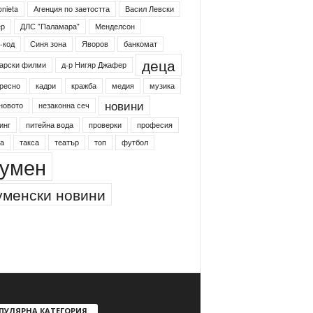
onieta
Агенция по заетостта
Васил Левски
ер
ДЛС "Паламара"
Менделсон
-код
Синя зона
Яворов
банкомат
деца
арски филми
д-р Нигяр Джафер
ресно
кадри
кражба
медия
музика
новини
новото
незаконна сеч
инг
питейна вода
проверки
професия
а
такса
театър
топ
футбол
умен
менски новини
ПУЛЯРНА КАТЕГОРИЯ