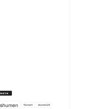
икети
4shumen
Koncert
shumen24