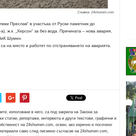
Снимка: 24shumen.com
лики Преслав“ в участъка от Руски паметник до
), ж.к. „Херсон“ за без вода. Причината – нова авария,
 ВиК Шумен.
са на място и работят по отстраняването на аварията.
е, използвани в него, са под закрила на Закона за
ки статии, репортажи, интервюта и други текстови, графични и
обственост на 24shumen.com, освен, ако изрично е посочено
 материали само след писмено съгласие на 24shumen.com,