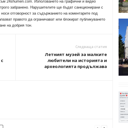
 към 24shumen.com. Използването на графични и видео
трого забранено. Нарушителите ще бъдат санкционирани с
е носи отговорност за съдържанието на коментарите под
апазват правото да ограничават или блокират публикуването
ане на добрия тон.
Следваща статия
Летният музей за малките
 с
любители на историята и
археологията продължава