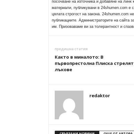
посочване на източника и добавяне на линк
материали, публикувани в 24shumen.com е с
цялата строгост на закона. 24shumen.com н
публикациите. Администраторите на сайта з
им. Призоваваме ви за толерантност и спазв
предишна статия
Както в миналото: В
първопрестолна Плиска стрелят
лъкове
redaktor
СВЪРЗАНИ НОВИНИ
ОЩЕ ОТ АВТОРА