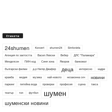
Етикети
24shumen
Koncert
shumen24
Simfonieta
Агенция по заетостта
Васил Левски
Вебер
ДЛС "Паламара"
Менделсон
ПИН-код
Синя зона
Яворов
банкомат
деца
български филми
д-р Нигяр Джафер
интересно
кадри
новини
кражба
медия
музика
най-новото
незаконна сеч
паркинг
питейна вода
проверки
професия
сцена
такса
шумен
театър
топ
футбол
шуменски новини