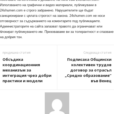
Използването на графични и видео материали, публикувани в
24shumen.com е строго забранено. Нарушителите ще бъдат
санкционирани с цялата строгост на закона. 24shumen.com не носи
отговорност за съдържанието на коментарите под публикациите.
Администраторите на сайта запазват правото да ограничават или
блокират публикуването им. Призоваваме ви за толерантност и спазване
на добрия тон.
предишна статия
Следваща статия
Обсъдиха
Подписаха Общински
координационния
колективен трудов
механизъм за
договор за отрасъл
интеграция чрез добри
„Средно образование”
практики и модели
във Венец