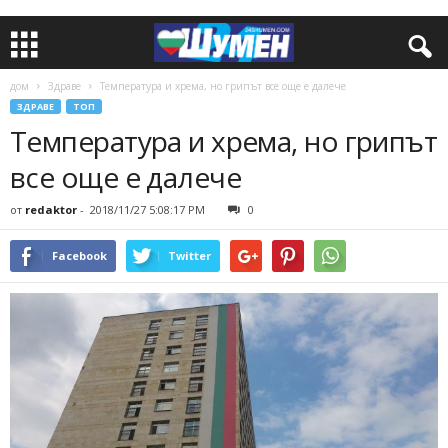
дом
Здраве
Температура и хрема, но грипът все още е далече
ЗДРАВЕ
ТОП
Температура и хрема, но грипът
все още е далече
от
redaktor
-
2018/11/27 5:08:17 PM
0
Facebook
Twitter