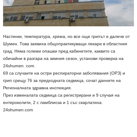
Настинки, температура, хрема, но все още грипът е далече от
Шумен. Това заявиха общопрактикуващи лекари в областния
град. Няма големи опашки пред кабинетите, каквито са
обичайни в разгара на зимния сезон, установи проверка на
24shumen. com.
69 са случаите на остри респираторни заболявания (ОРЗ) и
грип срещу 76 за предходната седмица, сочат данните на
Регионалната здравна инспекция.
През изминалата седмица са регистрирани и 9 случая на
ентероколити, 2 с ламблиоза и 1 със скарлатина.
24shumen.com