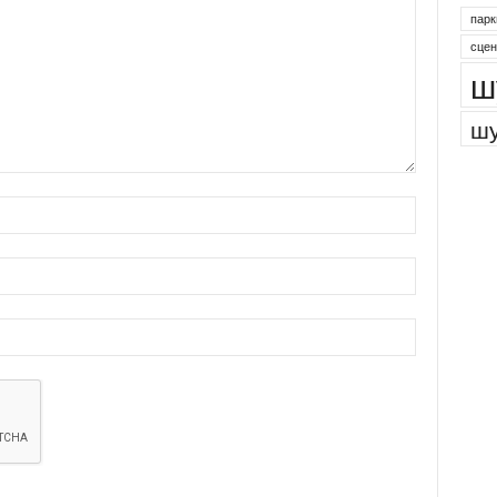
парк
сцен
ш
шу