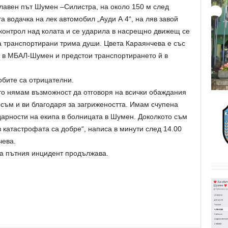
главен път Шумен –Силистра, на около 150 м след
а водачка на лек автомобил „Ауди А 4“, на ляв завой
 контрол над колата и се ударила в насрещно движещ се
а транспортирани трима души. Цвета Караянчева е със
а в МБАЛ-Шумен и предстои транспортирането й в
обите са отрицателни.
ато нямам възможност да отговоря на всички обаждания
 съм и ви благодаря за загрижеността. Имам счупена
дарности на екипа в болницата в Шумен. Доколкото съм
катастрофата са добре“, написа в минути след 14.00
чева.
за пътния инцидент продължава.