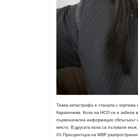
Тежка катастрофа е станала с кортежа
Караянчева. Кола на НСО се е забила в
първоначална информация сблъсъкът е 
място. В другата кола са пътували мъж,
От Пресцентъра на МВР разпространиха