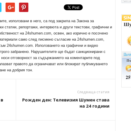
е, използвани в него, са под закрила на Закона за
ки статии, репортажи, интервюта и други текстови, графични и
обственост на 24shumen.com, освен, ако изрично е посочено
 материали само след писмено съгласие на 24shumen.com,
 към 24shumen.com. Използването на графични и видео
трого забранено. Нарушителите ще бъдат санкционирани с
е носи отговорност за съдържанието на коментарите под
апазват правото да ограничават или блокират публикуването
ане на добрия тон.
Следваща статия
 в
Рожден ден: Телевизия Шумен става
на 24 години