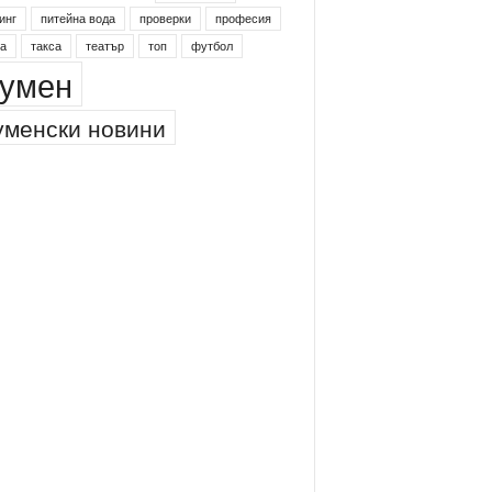
инг
питейна вода
проверки
професия
а
такса
театър
топ
футбол
умен
менски новини