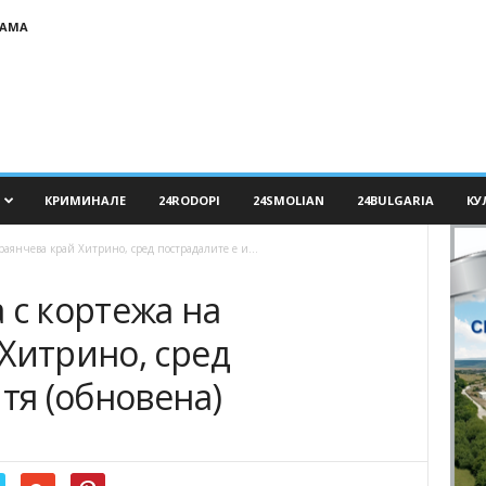
ЛАМА
КРИМИНАЛЕ
24RODOPI
24SMOLIAN
24BULGARIA
КУ
араянчева край Хитрино, сред пострадалите е и...
 с кортежа на
Хитрино, сред
 тя (обновена)