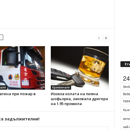
Ет
2
Simf
але
Криминале
агина при пожар в
Иззеха колата на пияна
Веб
шофьорка, заковала дрегера
ПИН
на 1.95 промила
бълг
са задължителни!
инте
най-