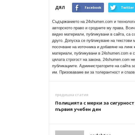
ДЯЛ
Facebook
Twitter
Съдържанието на 24shumen.com и технологиит
авторското право и сродните му права. Всич
видео материали, публикувани в сайта, са с
друго. Допуска се публикуване на текстови
посочване на източника и добавяне на линк
материали, публикувани в 24shumen.com е с
цялата строгост на закона. 24shumen.com н
публикациите. Администраторите на сайта з
им. Призоваваме ви за толерантност и спазв
предишна статия
Полицията с мерки за сигурност
първия учебен ден