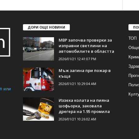
ДОРИ ОЩЕ НОВИНИ
ПО
ТОП
МВР започва проверки за
изправни светлини на
Обще
автомобилите в областта
Крим
2026/01/21 12:41:07 PM
Здра
Мъж загина при пожар в
Прогн
къща
2026/01/21 10:29:04 AM
Поли
m или
Култ
Иззеха колата на пияна
шофьорка, заковала
дрегера на 1.95 промила
2026/01/21 10:26:02 AM