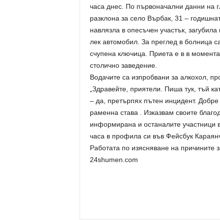
часа днес. По първоначални данни на 
разклона за село Върбак, 31 – годишнат
навлязла в опесъчен участък, загубила
лек автомобил. За преглед в болница с
счупена ключица. Приета е в в момент
столично заведение.
Водачите са изпробвани за алкохол, пр
„Здравейте, приятели. Пиша тук, тъй к
– да, претърпях пътен инцидент. Добре
раменна става . Изказвам своите благо
информирана и останалите участници в 
часа в профила си във Фейсбук Караян
Работата по изясняване на причините 
24shumen.com