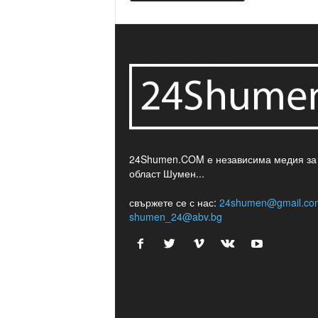
24Shumen.COM е независима медия за
област Шумен...
свържете се с нас:
24shumen@gmail.co
shumen_24@abv.bg