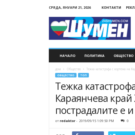
СРЯДА, ЯНУАРИ 21, 2026
КОНТАКТИ
РЕК
24Shumen.COM
НАЧАЛО
ПОЛИТИКА
ОБЩЕСТВО
дом
Общество
Тежка катастрофа с кортежа на К
ОБЩЕСТВО
ТОП
Тежка катастрофа
Караянчева край 
пострадалите е и
от
redaktor
-
2019/09/15 1:09:50 PM
0