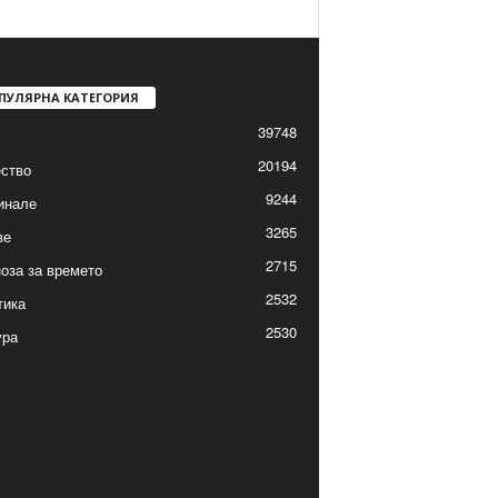
ПУЛЯРНА КАТЕГОРИЯ
39748
20194
ство
9244
инале
3265
ве
2715
оза за времето
2532
тика
2530
ура