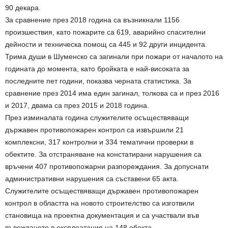
90 декара.
За сравнение през 2018 година са възникнали 1156
произшествия, като пожарите са 619, аварийно спасителни
дейности и техническа помощ са 445 и 92 други инцидента.
Трима души в Шуменско са загинали при пожари от началото на
годината до момента, като бройката е най-високата за
последните пет години, показва черната статистика. За
сравнение през 2014 има един загинал, толкова са и през 2016
и 2017, двама са през 2015 и 2018 година.
През изминалата година служителите осъществяващи
държавен противопожарен контрол са извършили 21
комплексни, 317 контролни и 334 тематични проверки в
обектите. За отстраняване на констатирани нарушения са
връчени 407 противопожарни разпореждания. За допуснати
административни нарушения са съставени 65 акта.
Служителите осъществяващи държавен противопожарен
контрол в областта на новото строителство са изготвили
становища на проектна документация и са участвали във
въвеждането в експлоатация на 148 обекта.