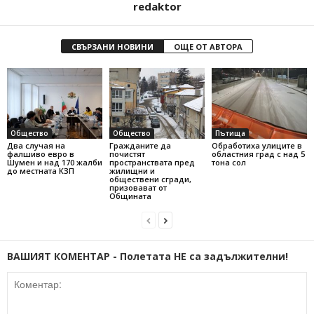
redaktor
СВЪРЗАНИ НОВИНИ
ОЩЕ ОТ АВТОРА
Общество
Общество
Пътища
Два случая на
Гражданите да
Обработиха улиците в
фалшиво евро в
почистят
областния град с над 5
Шумен и над 170 жалби
пространствата пред
тона сол
до местната КЗП
жилищни и
обществени сгради,
призовават от
Общината
ВАШИЯТ КОМЕНТАР - Полетата НЕ са задължителни!