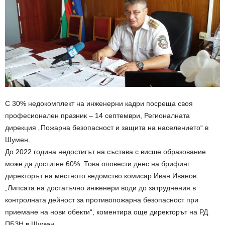
С 30% недокомплект на инженерни кадри посреща своя
професионален празник – 14 септември, Регионалната
дирекция „Пожарна безопасност и защита на населението“ в
Шумен.
До 2022 година недостигът на състава с висше образование
може да достигне 60%. Това оповести днес на брифинг
директорът на местното ведомство комисар Иван Иванов.
„Липсата на достатъчно инженери води до затруднения в
контролната дейност за противопожарна безопасност при
приемане на нови обекти“, коментира още директорът на РД
ПБЗН в Шумен.