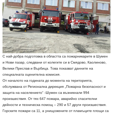
С най-добра подготовка в областта са пожарникарите в Шумен
и Нови пазар, следвани от колегите си в Смядово, Каолиново,
Велики Преслав и Върбица. Това показват данните на
специалната оценителна комисия.
От началото на годината до момента на територията,
обслужвана от Регионална дирекция „Пожарна безопасност и
защита на населението“ -Шумен са възникнали 994
произшествия. От тях 647 пожара, аварийно спасителни
дейности и техническа помощ – 290 и 57 други произшествия.
Горските пожари са 11, а унищожените от пламъците площи са