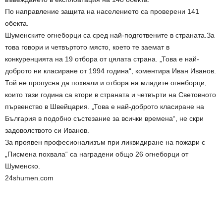
По направление защита на населението са проверени 141
обекта.
Шуменските огнеборци са сред най-подготвените в страната.За
това говори и четвъртото място, което те заемат в
конкуренцията на 19 отбора от цялата страна. „Това е най-
доброто ни класиране от 1994 година“, коментира Иван Иванов.
Той не пропусна да похвали и отбора на младите огнеборци,
които тази година са втори в страната и четвърти на Световното
първенство в Швейцария. „Това е най-доброто класиране на
България в подобно състезание за всички времена“, не скри
задоволството си Иванов.
За проявен професионализъм при ликвидиране на пожари с
„Писмена похвала“ са наградени общо 26 огнеборци от
Шуменско.
24shumen.com