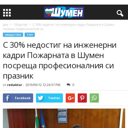
дом
Общество
С 30% недостиг на инженерни кадри Пожарната в Шумен
посреща професионалния си...
ОБЩЕСТВО
ТОП
С 30% недостиг на инженерни
кадри Пожарната в Шумен
посреща професионалния си
празник
от
redaktor
-
2019/09/12 12:24:37 PM
0
Facebook
Twitter