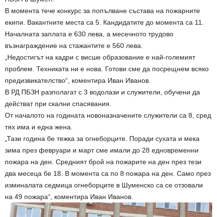
В момента тече конкурс за попълване състава на пожарните
екипи. Вакантните места са 5. Кандидатите до момента са 11.
Началната заплата е 630 лева, а месечното трудово
възнаграждение на стажантите е 560 лева.
„Недостигът на кадри с висше образование е най-големият
проблем. Техниката ни е нова. Готови сме да посрещнем всяко
предизвикателство“, коментира Иван Иванов.
В РД ПБЗН разполагат с 3 водолази и служители, обучени да
действат при скални спасявания.
От началото на годината новоназначените служители са 8, сред
тях има и една жена.
„Тази година бе тежка за огнеборците. Поради сухата и мека
зима през февруари и март сме имали до 28 едновременни
пожара на ден. Средният брой на пожарите на ден през тези
два месеца бе 18. В момента са по 8 пожара на ден. Само през
изминалата седмица огнеборците в Шуменско са се отзовали
на 49 пожара“, коментира Иван Иванов.