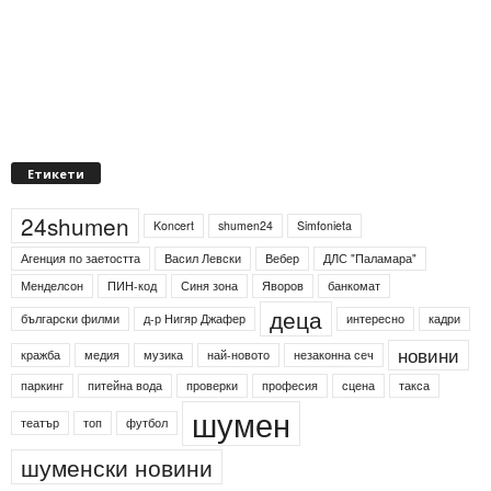
Етикети
24shumen
Koncert
shumen24
Simfonieta
Агенция по заетостта
Васил Левски
Вебер
ДЛС "Паламара"
Менделсон
ПИН-код
Синя зона
Яворов
банкомат
деца
български филми
д-р Нигяр Джафер
интересно
кадри
новини
кражба
медия
музика
най-новото
незаконна сеч
паркинг
питейна вода
проверки
професия
сцена
такса
шумен
театър
топ
футбол
шуменски новини