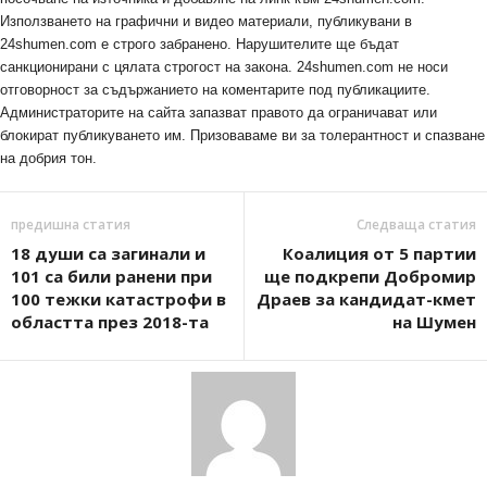
Използването на графични и видео материали, публикувани в
24shumen.com е строго забранено. Нарушителите ще бъдат
санкционирани с цялата строгост на закона. 24shumen.com не носи
отговорност за съдържанието на коментарите под публикациите.
Администраторите на сайта запазват правото да ограничават или
блокират публикуването им. Призоваваме ви за толерантност и спазване
на добрия тон.
предишна статия
Следваща статия
18 души са загинали и
Коалиция от 5 партии
101 са били ранени при
ще подкрепи Добромир
100 тежки катастрофи в
Драев за кандидат-кмет
областта през 2018-та
на Шумен