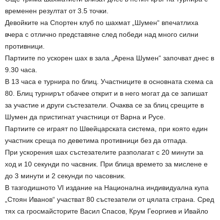
временен резултат от 3.5 точки.
Девойките на Спортен клуб по шахмат „Шумен“ впечатлиха
вчера с отлично представяне след победи над много силни
противници.
Партиите по ускорен шах в зала „Арена Шумен“ започват днес в
9.30 часа.
В 13 часа е турнира по блиц. Участниците в основната схема са
80. Блиц турнирът обачее открит и в него могат да се запишат
за участие и други състезатели. Очаква се за блиц срещите в
Шумен да пристигнат участници от Варна и Русе.
Партиите се играят по Швейцарската система, при която един
участник среща по деветима противници без да отпада.
При ускорения шах състезателите разполагат с 20 минути за
ход и 10 секунди по часвник. При блица времето за мислене е
до 3 минути и 2 секунди по часовник.
В тазгодишното VI издание на Национална индивидуална купа
„Стоян Иванов“ участват 80 състезатели от цялата страна. Сред
тях са гросмайсторите Васил Спасов, Крум Георгиев и Ивайло