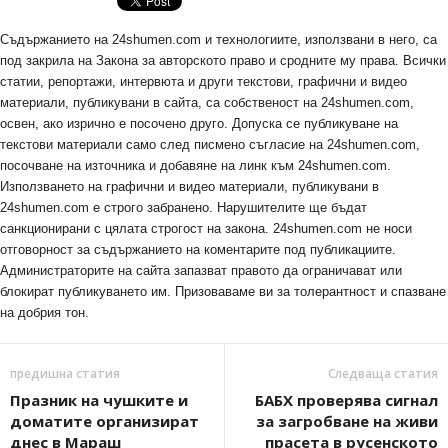
Съдържанието на 24shumen.com и технологиите, използвани в него, са
под закрила на Закона за авторското право и сродните му права. Всички
статии, репортажи, интервюта и други текстови, графични и видео
материали, публикувани в сайта, са собственост на 24shumen.com,
освен, ако изрично е посочено друго. Допуска се публикуване на
текстови материали само след писмено съгласие на 24shumen.com,
посочване на източника и добавяне на линк към 24shumen.com.
Използването на графични и видео материали, публикувани в
24shumen.com е строго забранено. Нарушителите ще бъдат
санкционирани с цялата строгост на закона. 24shumen.com не носи
отговорност за съдържанието на коментарите под публикациите.
Администраторите на сайта запазват правото да ограничават или
блокират публикуването им. Призоваваме ви за толерантност и спазване
на добрия тон.
предишна статия
Следваща статия
Празник на чушките и
БАБХ проверява сигнал
доматите организират
за загробване на живи
днес в Мараш
прасета в русенското