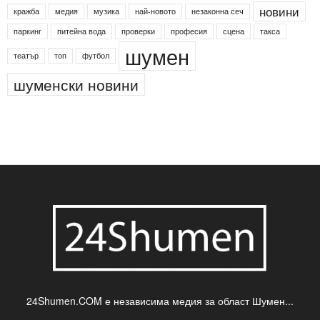
Агенция по заетостта
Васил Левски
Вебер
ДЛС "Паламара"
Менделсон
ПИН-код
Синя зона
Яворов
банкомат
деца
български филми
д-р Нигяр Джафер
интересно
кадри
новини
кражба
медия
музика
най-новото
незаконна сеч
паркинг
питейна вода
проверки
професия
сцена
такса
шумен
театър
топ
футбол
шуменски новини