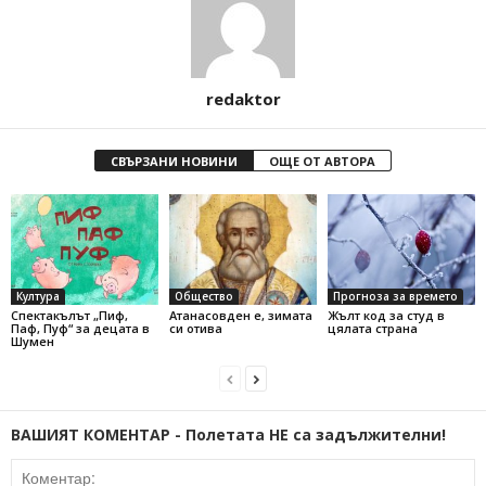
redaktor
СВЪРЗАНИ НОВИНИ
ОЩЕ ОТ АВТОРА
Култура
Общество
Прогноза за времето
Спектакълът „Пиф,
Атанасовден е, зимата
Жълт код за студ в
Паф, Пуф“ за децата в
си отива
цялата страна
Шумен
ВАШИЯТ КОМЕНТАР - Полетата НЕ са задължителни!