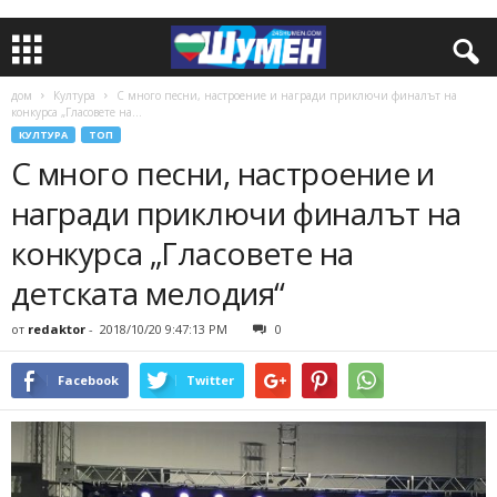
дом
Култура
С много песни, настроение и награди приключи финалът на
конкурса „Гласовете на...
КУЛТУРА
ТОП
С много песни, настроение и
награди приключи финалът на
конкурса „Гласовете на
детската мелодия“
от
redaktor
-
2018/10/20 9:47:13 PM
0
Facebook
Twitter