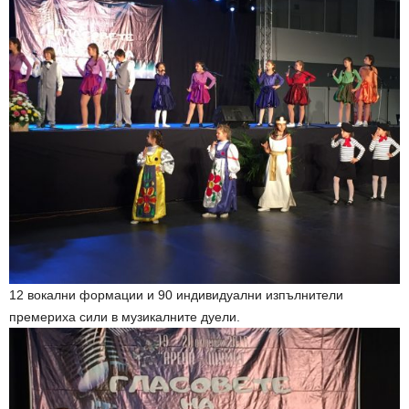
12 вокални формации и 90 индивидуални изпълнители
премериха сили в музикалните дуели.