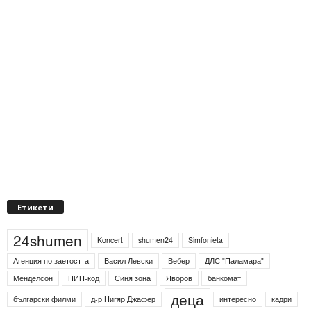
Етикети
24shumen
Koncert
shumen24
Simfonieta