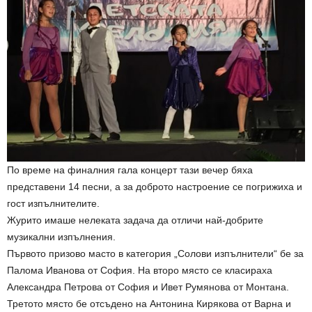
По време на финалния гала концерт тази вечер бяха
представени 14 песни, а за доброто настроение се погрижиха и
гост изпълнителите.
Журито имаше нелеката задача да отличи най-добрите
музикални изпълнения.
Първото призово масто в категория „Солови изпълнители“ бе за
Палома Иванова от София. На второ място се класираха
Александра Петрова от София и Ивет Румянова от Монтана.
Третото място бе отсъдено на Антонина Кирякова от Варна и