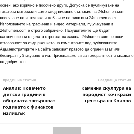
освен, ако изрично е посочено друго. Допуска се публикуване на
текстови материали само след писмено съгласие на 24shumen.com,
посочване на източника и добавяне на линк към 24shumen.com.
Използването на графични и видео материали, публикувани в
24shumen.com е строго забранено. Нарушителите ще бъдат
санкционирани с цялата строгост на закона. 24shumen.com не носи
отговорност за съдържанието на коментарите под публикациите.
Администраторите на сайта запазват правото да ограничават или
блокират публикуването им. Призоваваме ви за толерантност и спазване
на добрия тон.
предишна статия
Следваща статия
Анализ: Повечето
Каменна скулпура на
детски градини в
породист коч краси
общината завършват
центъра на Кочово
годината с финансов
излишък