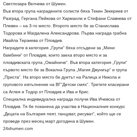
Светлозара Велчева от Шумен.
Във втора група наградените солисти бяха Текин Зекериев от
Разград, Гергана Пейкова от Харманли и Стефани Славчева от
Плевен – на 3-то място. Второто място бе за Станислава
Тодорова и Магдалена Александрова. Първа награда грабна
Ивайла Терзиева от Пловдив.
Наградите в категория „Групи“ бяха отсъдени за „Мини
бамбини“ от Пловдив, които заеха второ място и за
пловдивската група „Омайниче“. Във втора категория „Групи“
първото място бе за Вокална Група „Магия Джуниър“ и група
„Приста“. На второ място бе дуетът на Ралица и Никола и
груповото изпълнение на ВГ“Детски смях“. Третите класирани
са Аглея и Тодор от Пловдив и Ива и Крис.
Специална индивидуална награда получи Ива Ичевска от
Пловдив. Тя бе поканена да участва в Националния конкурс
„Децата на България пеят, танцуват, рисуват“, който ще се
проведе през месец март догодина в Шумен.
24shumen.com