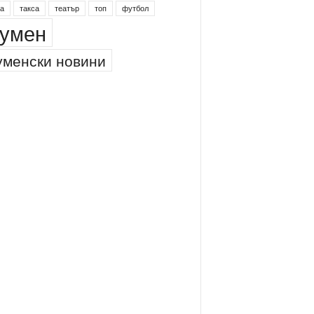
инг
питейна вода
проверки
професия
а
такса
театър
топ
футбол
умен
менски новини