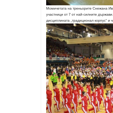
Момичетата на треньорите Снежана Ив
участници от 7 от най-силните държави
дисциплината „традиционал корпус“ и ч