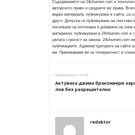
Съдържанието на 24shumen.com и технологиит
авторското право и сродните му права. Всич
видео материали, публикувани в сайта, са с
друго. Допуска се публикуване на текстови
посочване на източника и добавяне на линк
материали, публикувани в 24shumen.com е с
цялата строгост на закона. 24shumen.com н
публикациите. Администраторите на сайта з
им. Призоваваме ви за толерантност и спазв
предишна статия
Актуваха двама бракониери зар
лов без разрешително
redaktor