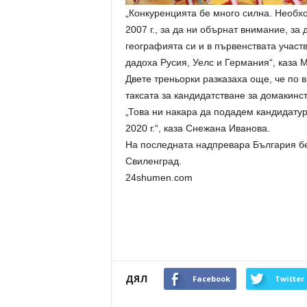
„Конкуренцията бе много силна. Необхо
2007 г., за да ни обърнат внимание, за
географията си и в първенствата участв
дадоха Русия, Уелс и Германия“, каза 
Двете треньорки разказаха още, че по 
таксата за кандидатстване за домакинст
„Това ни накара да подадем кандидату
2020 г.“, каза Снежана Иванова.
На последната надпревара България бе
Свиленград.
24shumen.com
ДЯЛ
Facebook
Twitter