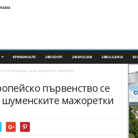
КЛАМА
КРИМИНАЛЕ
24RODOPI
24SMOLIAN
24BULGARIA
КУ
нство се завърнаха у дома шуменските мажоретки
ропейско първенство се
а шуменските мажоретки