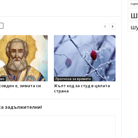
парк
сцен
ш
шу
во
Прогноза за времето
овден е, зимата си
Жълт код за студ в цялата
страна
са задължителни!