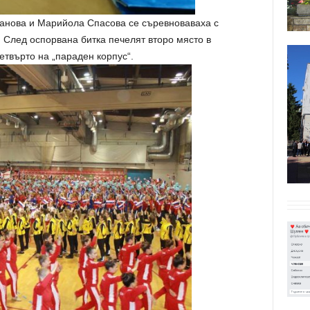
анова и Марийола Спасова се съревноваваха с
. След оспорвана битка печелят второ място в
етвърто на „параден корпус“.