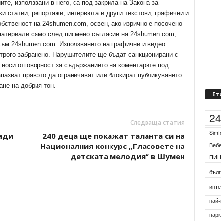
е, използвани в него, са под закрила на Закона за
ки статии, репортажи, интервюта и други текстови, графични и
обственост на 24shumen.com, освен, ако изрично е посочено
 материали само след писмено съгласие на 24shumen.com,
 към 24shumen.com. Използването на графични и видео
трого забранено. Нарушителите ще бъдат санкционирани с
е носи отговорност за съдържанието на коментарите под
апазват правото да ограничават или блокират публикуването
ане на добрия тон.
Ет
Следваща статия
2
ади
240 деца ще покажат таланта си на
Националния конкурс „Гласовете на
Simf
детската мелодия“ в Шумен
Веб
ПИН
бълг
инте
най-