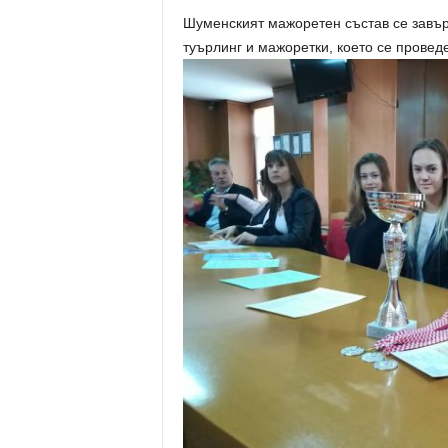
Шуменският мажоретен състав се завър
туърлинг и мажоретки, което се проведе