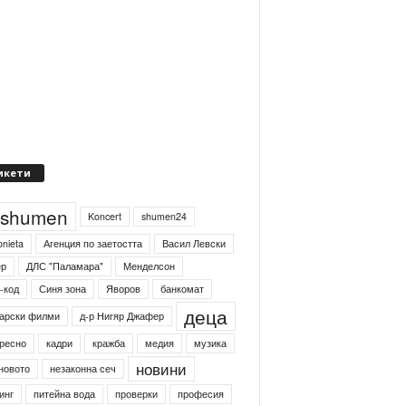
икети
4shumen
Koncert
shumen24
onieta
Агенция по заетостта
Васил Левски
ер
ДЛС "Паламара"
Менделсон
-код
Синя зона
Яворов
банкомат
деца
арски филми
д-р Нигяр Джафер
ресно
кадри
кражба
медия
музика
новини
новото
незаконна сеч