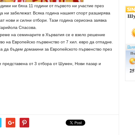
дими ни бяха 11 години от първото ни участие през
 да ни забележат. Всяка година нашият спорт разширява
ат нови и силни отбори. Тази година сериозна заявка
Марийола Спасова.
време на семинарите в Хърватия се е взело решение
во на Европейско първенство от 7 хил. евро да отпадне.
ра да бъдем домакини за Европейското първенство през
 представена от 3 отбора от Шумен, Нови пазар и