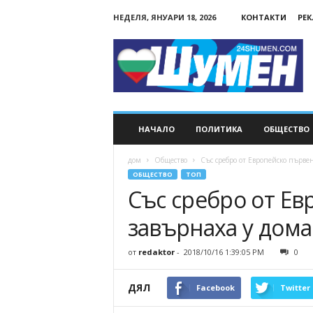
НЕДЕЛЯ, ЯНУАРИ 18, 2026
КОНТАКТИ
РЕ
24Shumen.COM
НАЧАЛО
ПОЛИТИКА
ОБЩЕСТВО
дом
Общество
Със сребро от Европейско първе
ОБЩЕСТВО
ТОП
Със сребро от Ев
завърнаха у дом
от
redaktor
-
2018/10/16 1:39:05 PM
0
ДЯЛ
Facebook
Twitter