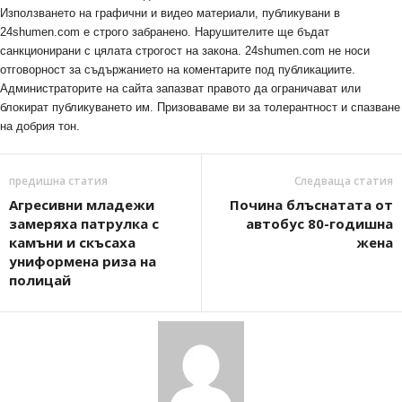
Използването на графични и видео материали, публикувани в
24shumen.com е строго забранено. Нарушителите ще бъдат
санкционирани с цялата строгост на закона. 24shumen.com не носи
отговорност за съдържанието на коментарите под публикациите.
Администраторите на сайта запазват правото да ограничават или
блокират публикуването им. Призоваваме ви за толерантност и спазване
на добрия тон.
предишна статия
Следваща статия
Агресивни младежи
Почина блъснатата от
замеряха патрулка с
автобус 80-годишна
камъни и скъсаха
жена
униформена риза на
полицай