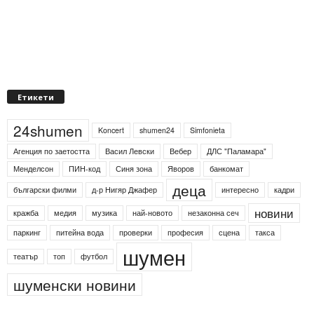
Етикети
24shumen
Koncert
shumen24
Simfonieta
Агенция по заетостта
Васил Левски
Вебер
ДЛС "Паламара"
Менделсон
ПИН-код
Синя зона
Яворов
банкомат
деца
български филми
д-р Нигяр Джафер
интересно
кадри
новини
кражба
медия
музика
най-новото
незаконна сеч
паркинг
питейна вода
проверки
професия
сцена
такса
шумен
театър
топ
футбол
шуменски новини