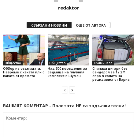
redaktor
СВЪРЗАНИ НОВИНИ
ОЩЕ ОТ АВТОРА
Общество
Общество
Криминале
ОбЗор на седмицата:
Над 300 посещения за
Спипаха цигари без
Навреме с каката или с
седмица на плувния
бандерол за 12 271
каката от времето
комплекс в Шумен
евро в колата на
рецидивист от Варна
ВАШИЯТ КОМЕНТАР - Полетата НЕ са задължителни!