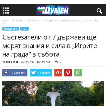
дом
Общество
Състезатели от 7 държави ще мерят знания и сила в „Игрите
на...
ОБЩЕСТВО
ТОП
Състезатели от 7 държави ще
мерят знания и сила в „Игрите
на града“ в събота
от
redaktor
-
2019/07/19 11:24:08 AM
0
Facebook
Twitter