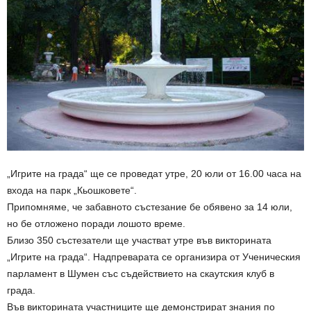
„Игрите на града“ ще се проведат утре, 20 юли от 16.00 часа на
входа на парк „Кьошковете“.
Припомняме, че забавното състезание бе обявено за 14 юли,
но бе отложено поради лошото време.
Близо 350 състезатели ще участват утре във викторината
„Игрите на града“. Надпреварата се организира от Ученическия
парламент в Шумен със съдействието на скаутския клуб в
града.
Във викторината участниците ще демонстрират знания по