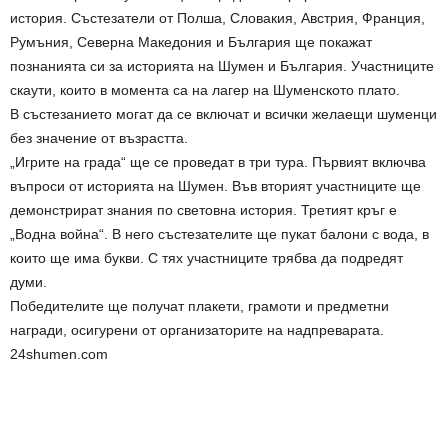
история. Състезатели от Полша, Словакия, Австрия, Франция,
Румъния, Северна Македония и България ще покажат
познанията си за историята на Шумен и България. Участниците
скаути, които в момента са на лагер на Шуменското плато.
В състезанието могат да се включат и всички желаещи шуменци
без значение от възрастта.
„Игрите на града“ ще се проведат в три тура. Първият включва
въпроси от историята на Шумен. Във вторият участниците ще
демонстрират знания по световна история. Третият кръг е
„Водна война“. В него състезателите ще пукат балони с вода, в
които ще има букви. С тях участниците трябва да подредят
думи.
Победителите ще получат плакети, грамоти и предметни
награди, осигурени от организаторите на надпреварата.
24shumen.com