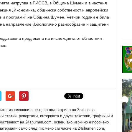
огията натрупва в РИОСВ, в Община Шумен и в частния
рекция „Икономика, общинска собственост и европейски
е и програми“ на Община Шумен. Четири години е била
“ на направление „Биологично разнообразие и защитени
дставена пред екипа на инспекцията от областния
лев.
е, използвани в него, са под закрила на Закона за
ки статии, репортажи, интервюта и други текстови, графични и
обственост на 24shumen.com, освен, ако изрично е посочено
 материали само след писмено съгласие на 24shumen.com,