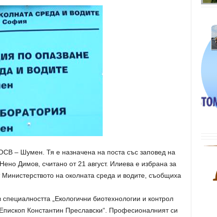
ОСВ – Шумен. Тя е назначена на поста със заповед на
Нено Димов, считано от 21 август. Илиева е избрана за
т Министерството на околната среда и водите, съобщиха
 специалността „Екологични биотехнологии и контрол
„Епископ Константин Преславски“. Професионалният си