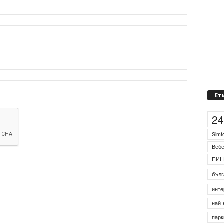
Ет
2
Simf
Веб
ПИН
бълг
инте
най-
парк