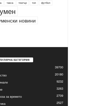
а
такса
театър
топ
футбол
умен
менски новини
ПУЛЯРНА КАТЕГОРИЯ
39700
20180
ство
9232
инале
3263
ве
2709
оза за времето
2527
тика