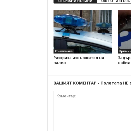
СВЪРЗАНИ НОВИНИ
ОЩЕ ОТ АВТОРА
Криминале
Кримин
Разкриха извършител на
Задър
палеж
набил
ВАШИЯТ КОМЕНТАР - Полетата НЕ 