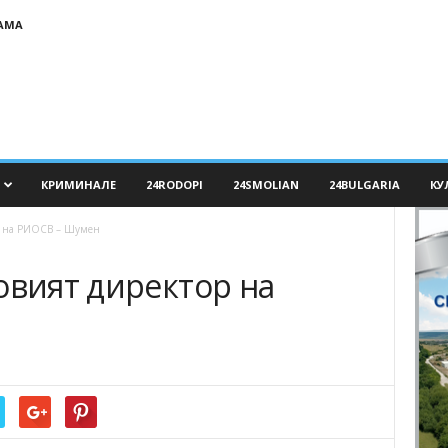
АМА
КРИМИНАЛЕ
24RODOPI
24SMOLIAN
24BULGARIA
КУ
р на РИОСВ – Шумен
овият директор на