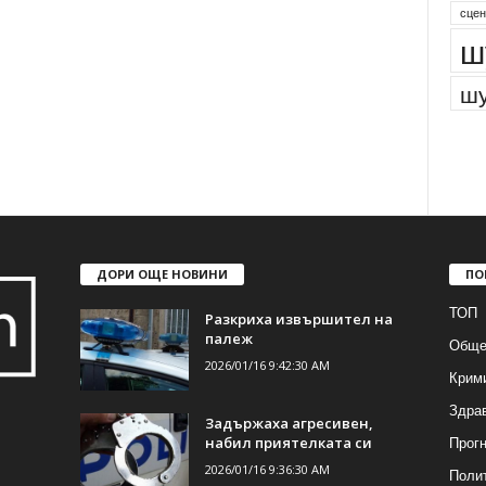
сцен
ш
шу
ДОРИ ОЩЕ НОВИНИ
ПО
ТОП
Разкриха извършител на
палеж
Обще
2026/01/16 9:42:30 AM
Крим
Здра
Задържаха агресивен,
Прогн
набил приятелката си
2026/01/16 9:36:30 AM
Поли