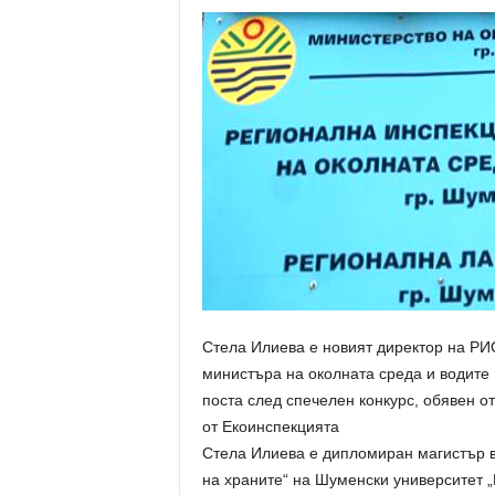
Стела Илиева е новият директор на РИ
министъра на околната среда и водите 
поста след спечелен конкурс, обявен о
от Екоинспекцията
Стела Илиева е дипломиран магистър в
на храните“ на Шуменски университет 