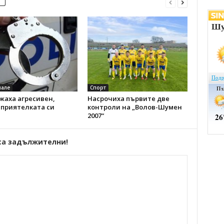
але
Спорт
жаха агресивен,
Насрочиха първите две
 приятелката си
контроли на „Волов-Шумен
2007“
са задължителни!