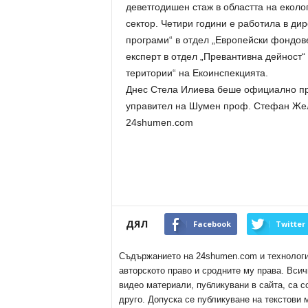
деветгодишен стаж в областта на екол
сектор. Четири години е работила в ди
програми“ в отдел „Европейски фондов
експерт в отдел „Превантивна дейност
територии“ на Екоинспекцията.
Днес Стела Илиева беше официално пре
управител на Шумен проф. Стефан Же
24shumen.com
ДЯЛ
Facebook
Twitter
Съдържанието на 24shumen.com и технологиит
авторското право и сродните му права. Всич
видео материали, публикувани в сайта, са с
друго. Допуска се публикуване на текстови