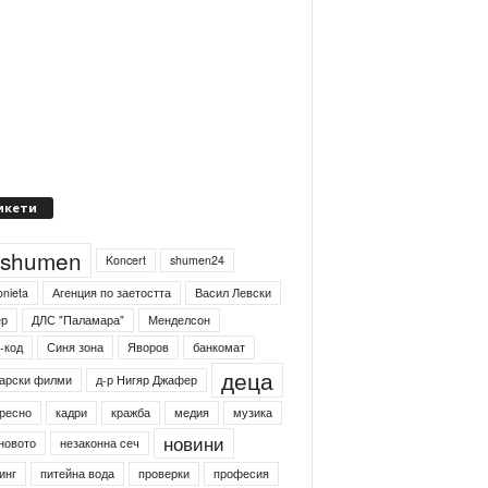
икети
4shumen
Koncert
shumen24
onieta
Агенция по заетостта
Васил Левски
ер
ДЛС "Паламара"
Менделсон
-код
Синя зона
Яворов
банкомат
деца
арски филми
д-р Нигяр Джафер
ресно
кадри
кражба
медия
музика
новини
новото
незаконна сеч
инг
питейна вода
проверки
професия