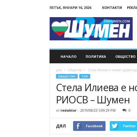
ПЕТЪК, ЯНУАРИ 16, 2026
КОНТАКТИ
РЕКЛ
24Shumen.COM
НАЧАЛО
ПОЛИТИКА
ОБЩЕСТВО
дом
Общество
Стела Илиева е новият директо
ОБЩЕСТВО
ТОП
Стела Илиева е н
РИОСВ – Шумен
от
redaktor
-
2019/08/23 5:09:29 PM
0
ДЯЛ
Facebook
Twitter