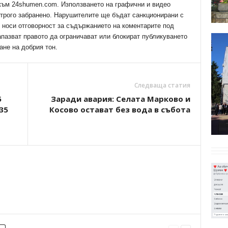
 към 24shumen.com. Използването на графични и видео
трого забранено. Нарушителите ще бъдат санкционирани с
е носи отговорност за съдържанието на коментарите под
апазват правото да ограничават или блокират публикуването
ане на добрия тон.
Следваща статия
5
Заради авария: Селата Марково и
35
Косово остават без вода в събота