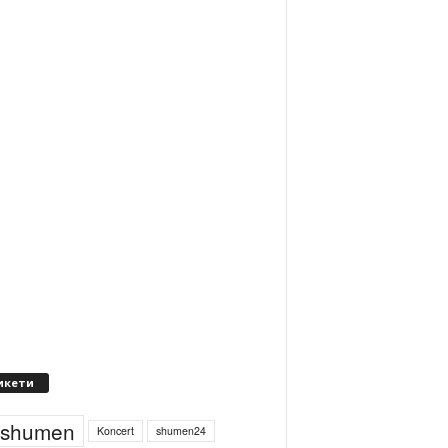
икети
4shumen
Koncert
shumen24