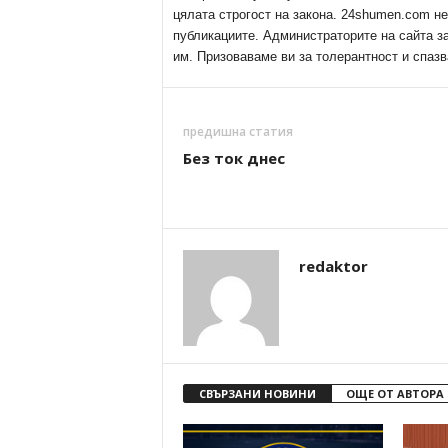
цялата строгост на закона. 24shumen.com н
публикациите. Администраторите на сайта з
им. Призоваваме ви за толерантност и спазв
предишна статия
Без ток днес
redaktor
СВЪРЗАНИ НОВИНИ
ОЩЕ ОТ АВТОРА