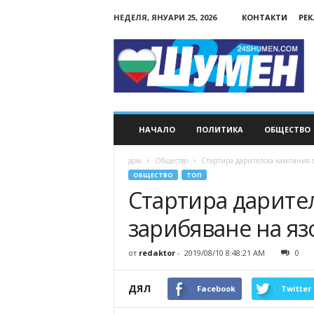
НЕДЕЛЯ, ЯНУАРИ 25, 2026
КОНТАКТИ
РЕ
24Shumen.COM
НАЧАЛО
ПОЛИТИКА
ОБЩЕСТВО
дом
Общество
Стартира дарителска кампания з
ОБЩЕСТВО
ТОП
Стартира дарител
зарибяване на яз
от
redaktor
-
2019/08/10 8:48:21 AM
0
ДЯЛ
Facebook
Twitter