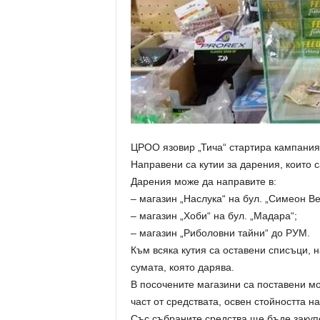
ЦРОО язовир „Тича“ стартира кампания 
Направени са кутии за дарения, които 
Дарения може да направите в:
– магазин „Наслука“ на бул. „Симеон Ве
– магазин „Хоби“ на бул. „Мадара“;
– магазин „Риболовни тайни“ до РУМ.
Към всяка кутия са оставени списъци, 
сумата, която дарява.
В посочените магазини са поставени мо
част от средствата, освен стойността н
Със събраните средства ще бъде закупе