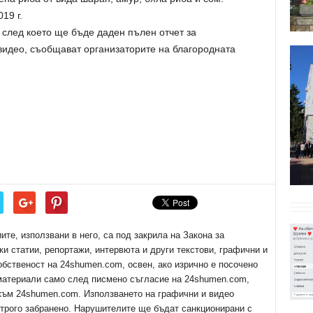
19 г.
 след което ще бъде даден пълен отчет за
видео, съобщават организаторите на благородната
е, използвани в него, са под закрила на Закона за
ки статии, репортажи, интервюта и други текстови, графични и
обственост на 24shumen.com, освен, ако изрично е посочено
 материали само след писмено съгласие на 24shumen.com,
 към 24shumen.com. Използването на графични и видео
трого забранено. Нарушителите ще бъдат санкционирани с