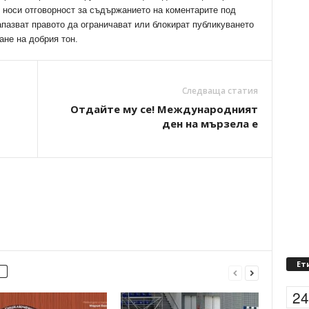
е носи отговорност за съдържанието на коментарите под
апазват правото да ограничават или блокират публикуването
ане на добрия тон.
Следваща статия
Отдайте му се! Международният
ден на мързела е
Ет
2