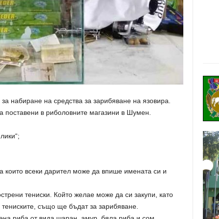
за набиране на средства за зарибяване на язовира.
са поставени в риболовните магазини в Шумен.
лики“;
на които всеки дарител може да впише имената си и
стрени тениски. Който желае може да си закупи, като
а тениските, също ще бъдат за зарибяване.
на риба от вида шаран, амур, бяла риба и сом.