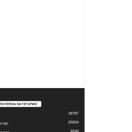
ПУЛЯРНА КАТЕГОРИЯ
39787
20204
ство
9249
инале