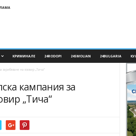
КЛАМА
КРИМИНАЛЕ
24RODOPI
24SMOLIAN
24BULGARIA
КУ
а зарибяване на язовир „Тича“
ска кампания за
овир „Тича“