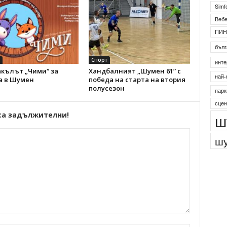
Simf
Веб
ПИН
бълг
Спорт
инте
акълът „Чими“ за
Хандбалният „Шумен 61” с
най-
а в Шумен
победа на старта на втория
полусезон
парк
сцен
са задължителни!
ш
шу