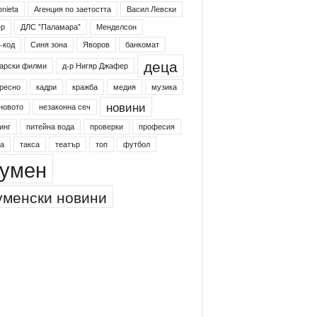
onieta
Агенция по заетостта
Васил Левски
ер
ДЛС "Паламара"
Менделсон
-код
Синя зона
Яворов
банкомат
деца
арски филми
д-р Нигяр Джафер
ресно
кадри
кражба
медия
музика
новини
новото
незаконна сеч
инг
питейна вода
проверки
професия
а
такса
театър
топ
футбол
умен
менски новини