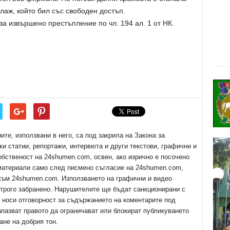
лаж, който бил със свободен достъп.
а извършено престъпление по чл. 194 ал. 1 от НК.
е, използвани в него, са под закрила на Закона за
ки статии, репортажи, интервюта и други текстови, графични и
обственост на 24shumen.com, освен, ако изрично е посочено
 материали само след писмено съгласие на 24shumen.com,
 към 24shumen.com. Използването на графични и видео
трого забранено. Нарушителите ще бъдат санкционирани с
е носи отговорност за съдържанието на коментарите под
апазват правото да ограничават или блокират публикуването
ане на добрия тон.