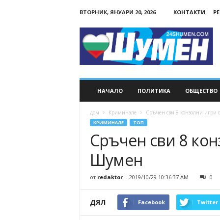
ВТОРНИК, ЯНУАРИ 20, 2026
КОНТАКТИ
Р
24Shumen.COM
НАЧАЛО
ПОЛИТИКА
ОБЩЕСТВО
дом
Криминале
Сръчен сви 8 конзолни игри 
КРИМИНАЛЕ
ТОП
Сръчен сви 8 кон
Шумен
от
redaktor
-
2019/10/29 10:36:37 AM
0
ДЯЛ
Facebook
Twitter