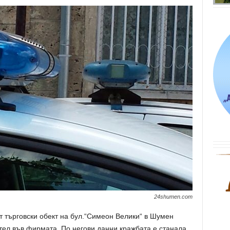
24shumen.com
от търговски обект на бул.“Симеон Велики“ в Шумен
ел във фирмата. По негови данни кражбата е станала