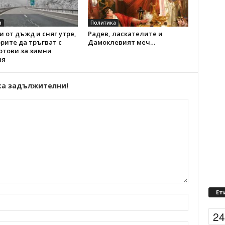
а
Политика
 от дъжд и сняг утре,
Радев, ласкателите и
рите да тръгват с
Дамоклевият меч…
отови за зимни
ия
са задължителни!
Ет
2