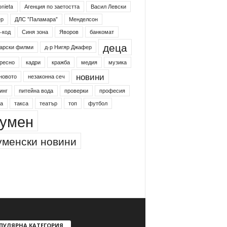
onieta
Агенция по заетостта
Васил Левски
ер
ДЛС "Паламара"
Менделсон
-код
Синя зона
Яворов
банкомат
деца
арски филми
д-р Нигяр Джафер
ресно
кадри
кражба
медия
музика
новини
новото
незаконна сеч
инг
питейна вода
проверки
професия
а
такса
театър
топ
футбол
умен
менски новини
ПУЛЯРНА КАТЕГОРИЯ