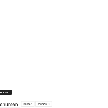
икети
4shumen
Koncert
shumen24