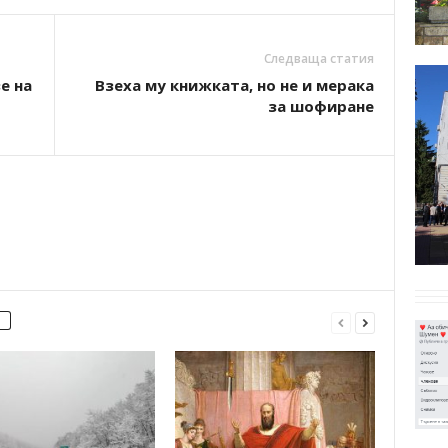
Следваща статия
е на
Взеха му книжката, но не и мерака
за шофиране