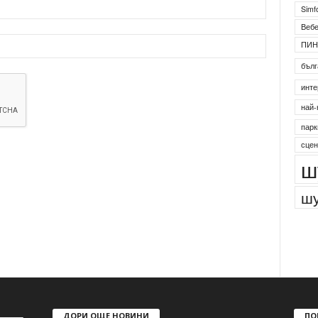
Simf
Веб
ПИН
бълг
инте
най-
парк
сцен
ш
шу
ДОРИ ОЩЕ НОВИНИ
ПО