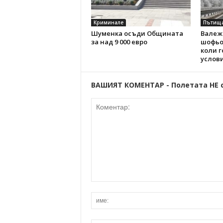
Криминале
Пътищ
Шуменка осъди Общината
Валежи
за над 9 000 евро
шофьо
коли г
услов
ВАШИЯТ КОМЕНТАР - Полетата НЕ 