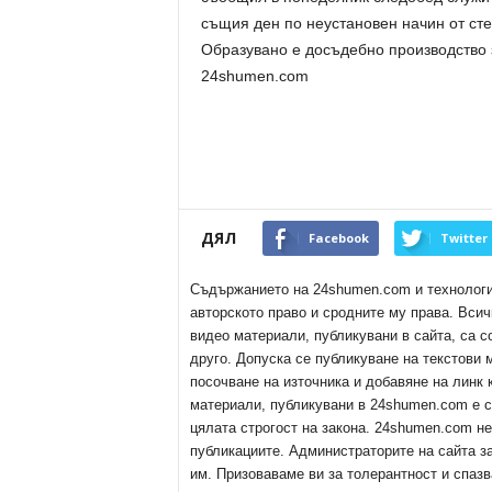
същия ден по неустановен начин от сте
Образувано е досъдебно производство з
24shumen.com
ДЯЛ
Facebook
Twitter
Съдържанието на 24shumen.com и технологиит
авторското право и сродните му права. Всич
видео материали, публикувани в сайта, са с
друго. Допуска се публикуване на текстови
посочване на източника и добавяне на линк
материали, публикувани в 24shumen.com е с
цялата строгост на закона. 24shumen.com н
публикациите. Администраторите на сайта з
им. Призоваваме ви за толерантност и спазв