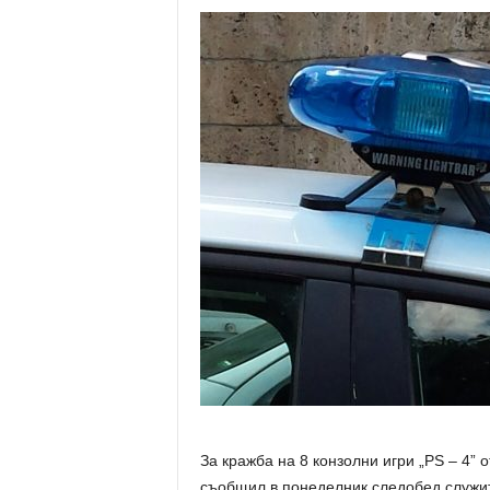
За кражба на 8 конзолни игри „PS – 4” 
съобщил в понеделник следобед служит