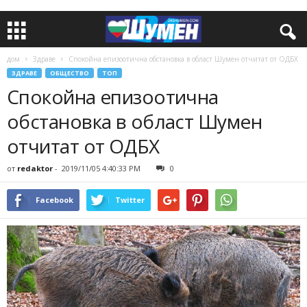
дом
Здраве
Спокойна епизоотична обстановка в област Шумен отчитат от ОДБХ
ЗДРАВЕ
ОБЩЕСТВО
ТОП
Спокойна епизоотична
обстановка в област Шумен
отчитат от ОДБХ
от
redaktor
-
2019/11/05 4:40:33 PM
0
Facebook
Twitter