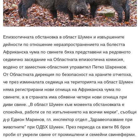
Епизоотичната обстановка в област Шумен и извършените
дейности по отношение неразпространението на болестта
Африканска чума по свинете бяха представени на редовното
седмично заседание на Областната епизоотична комисия,
водено от заместник-областния управител Петко Шаренков.
От Областната дирекция по безопасност на храните отчетоха,
че през изминалата седмица на територията на област Шумен
няма регистрирани нови огнища на Африканска чума по
свинете, а в страната има обявени четири нови огнища при
диви свине. „В област Шумен към момента обстановката е
спокойна, работи се по изпълнението на всички мерки“, съобщи
д-р Едмон Маринов, гл. инспектор отдел „Здравеопазване при
животните” при ОДБХ Шумен. През периода са взети 86 броя
проби от умрели свине от промишлени и семейни свинеферми.