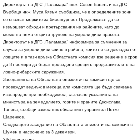
Директорът на ДГС „Паламара“ инж. Севен Башлъ и на ДГС
Върбица инж. Муса Кязъм съобщиха, че в определените зони
се спазват мерките за биосигурност. Продължават да се
извършват обходи и претърсвания на районите, като до
момента няма открити трупове на умрели диви прасета.
Директорът на ДГС „Паламара“ информира за съмнения за
случаи за умрели диви свине в района, които не се докладват от
ловците и в тази връзка Областната комисия взе решение в срок
до 8 ноември да бъдат проведени срещи с представителите на
ловно-рибарските сдружения.
Заседанията на Областната епизоотична комисия ще се
провеждат веднъж в месеца или комисията ще бъде свиквана
извънредно при необходимост, съгласно указанията на
министъра на земеделието, горите и храните Десислава
Танева, съобщи заместник областният управител Петко
Шаренков.
Следващото заседание на Областната епизоотична комисия в
Шумен е насрочено за 3 декември.
24shumen.com