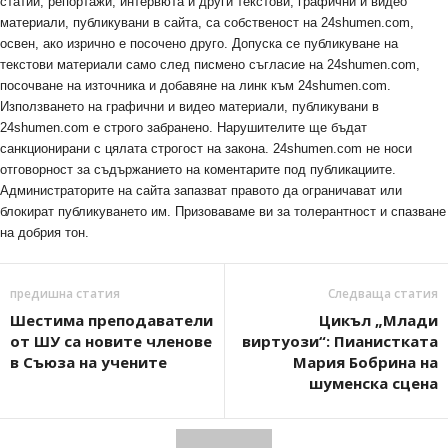
статии, репортажи, интервюта и други текстови, графични и видео
материали, публикувани в сайта, са собственост на 24shumen.com,
освен, ако изрично е посочено друго. Допуска се публикуване на
текстови материали само след писмено съгласие на 24shumen.com,
посочване на източника и добавяне на линк към 24shumen.com.
Използването на графични и видео материали, публикувани в
24shumen.com е строго забранено. Нарушителите ще бъдат
санкционирани с цялата строгост на закона. 24shumen.com не носи
отговорност за съдържанието на коментарите под публикациите.
Администраторите на сайта запазват правото да ограничават или
блокират публикуването им. Призоваваме ви за толерантност и спазване
на добрия тон.
предишна статия
Следваща статия
Шестима преподаватели
Цикъл „Млади
от ШУ са новите членове
виртуози“: Пианистката
в Съюза на учените
Мария Бобрина на
шуменска сцена