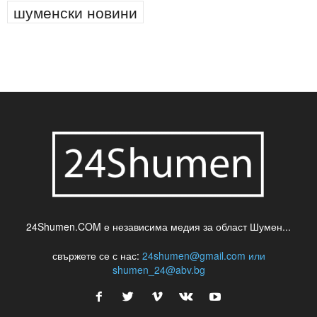
шуменски новини
24Shumen.COM е независима медия за област Шумен...
свържете се с нас:
24shumen@gmail.com или
shumen_24@abv.bg