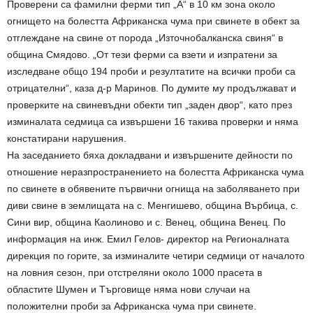
Проверени са фамилни ферми тип „А“ в 10 км зона около
огнището на болестта Африканска чума при свинете в обект за
отглеждане на свине от порода „Източнобалканска свиня“ в
община Смядово. „От тези ферми са взети и изпратени за
изследване общо 194 проби и резултатите на всички проби са
отрицателни“, каза д-р Маринов. По думите му продължават и
проверките на свиневъдни обекти тип „заден двор“, като през
изминалата седмица са извършени 16 такива проверки и няма
констатирани нарушения.
На заседанието бяха докладвани и извършените дейности по
отношение неразпространението на болестта Африканска чума
по свинете в обявените първични огнища на заболяването при
диви свине в землищата на с. Менгишево, община Върбица, с.
Сини вир, община Каолиново и с. Венец, община Венец. По
информация на инж. Емил Гелов- директор на Регионалната
дирекция по горите, за изминалите четири седмици от началото
на ловния сезон, при отстреляни около 1000 прасета в
областите Шумен и Търговище няма нови случаи на
положителни проби за Африканска чума при свинете.