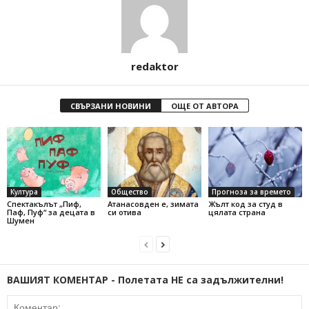
redaktor
СВЪРЗАНИ НОВИНИ
ОЩЕ ОТ АВТОРА
Култура
Общество
Прогноза за времето
Спектакълът „Пиф,
Атанасовден е, зимата
Жълт код за студ в
Паф, Пуф“ за децата в
си отива
цялата страна
Шумен
ВАШИЯТ КОМЕНТАР - Полетата НЕ са задължителни!