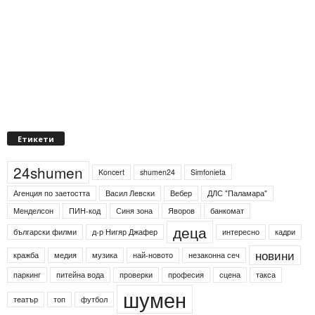
Етикети
24shumen
Koncert
shumen24
Simfonieta
Агенция по заетостта
Васил Левски
Вебер
ДЛС "Паламара"
Менделсон
ПИН-код
Синя зона
Яворов
банкомат
деца
български филми
д-р Нигяр Джафер
интересно
кадри
новини
кражба
медия
музика
най-новото
незаконна сеч
паркинг
питейна вода
проверки
професия
сцена
такса
шумен
театър
топ
футбол