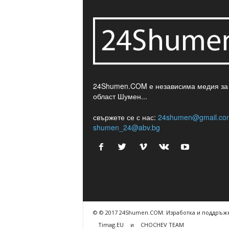
24Shumen.COM е независима медия за
област Шумен...
свържете се с нас:
24shumen@gmail.co
shumen_24@abv.bg
© © 2017 24Shumen.COM. Изработка и поддръжк
Timag.EU
и
CHOCHEV TEAM