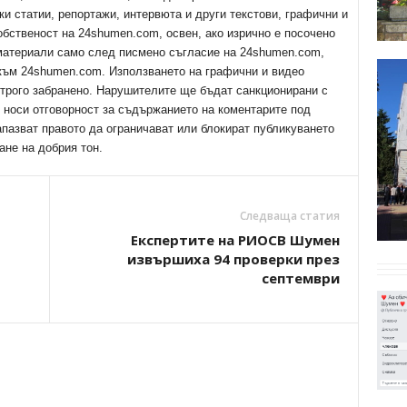
ки статии, репортажи, интервюта и други текстови, графични и
обственост на 24shumen.com, освен, ако изрично е посочено
 материали само след писмено съгласие на 24shumen.com,
 към 24shumen.com. Използването на графични и видео
трого забранено. Нарушителите ще бъдат санкционирани с
е носи отговорност за съдържанието на коментарите под
апазват правото да ограничават или блокират публикуването
ане на добрия тон.
Следваща статия
Експертите на РИОСВ Шумен
извършиха 94 проверки през
септември