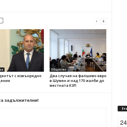
ка
Общество
дентът с извънредно
Два случая на фалшиво евро
ение
в Шумен и над 170 жалби до
местната КЗП
са задължителни!
Ет
2