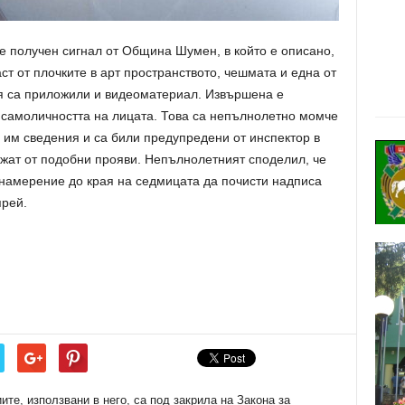
е получен сигнал от Община Шумен, в който е описано,
ст от плочките в арт пространството, чешмата и една от
я са приложили и видеоматериал. Извършена е
а самоличността на лицата. Това са непълнолетно момче
 им сведения и са били предупредени от инспектор в
ржат от подобни прояви. Непълнолетният споделил, че
 намерение до края на седмицата да почисти надписа
прей.
е, използвани в него, са под закрила на Закона за