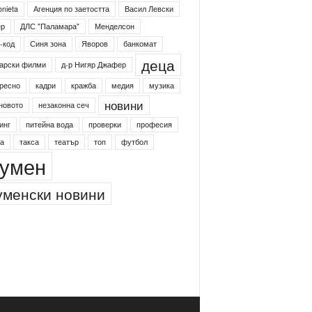
onieta
Агенция по заетостта
Васил Левски
ер
ДЛС "Паламара"
Менделсон
-код
Синя зона
Яворов
банкомат
деца
арски филми
д-р Нигяр Джафер
ресно
кадри
кражба
медия
музика
новини
новото
незаконна сеч
инг
питейна вода
проверки
професия
а
такса
театър
топ
футбол
умен
менски новини