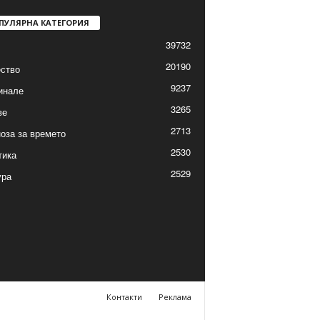
ПУЛЯРНА КАТЕГОРИЯ
39732
20190
ство
9237
инале
3265
ве
2713
оза за времето
2530
тика
2529
ура
Контакти
Реклама