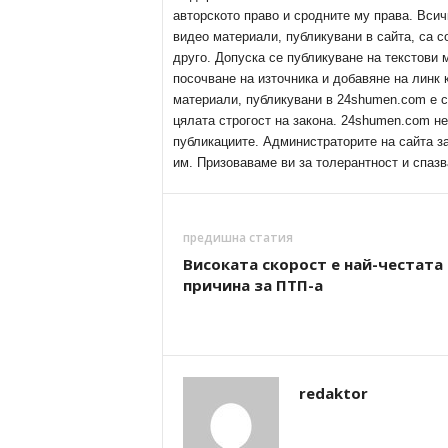
авторското право и сродните му права. Всич
видео материали, публикувани в сайта, са с
друго. Допуска се публикуване на текстови
посочване на източника и добавяне на линк
материали, публикувани в 24shumen.com е с
цялата строгост на закона. 24shumen.com н
публикациите. Администраторите на сайта з
им. Призоваваме ви за толерантност и спазв
предишна статия
Високата скорост е най-честата
причина за ПТП-а
redaktor