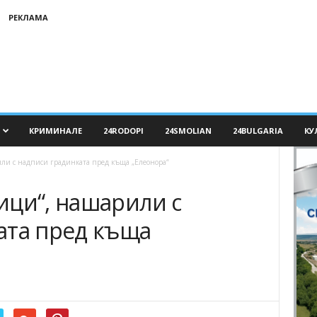
РЕКЛАМА
КРИМИНАЛЕ
24RODOPI
24SMOLIAN
24BULGARIA
КУ
ли с надписи градинката пред къща „Елеонора“
ици“, нашарили с
ата пред къща