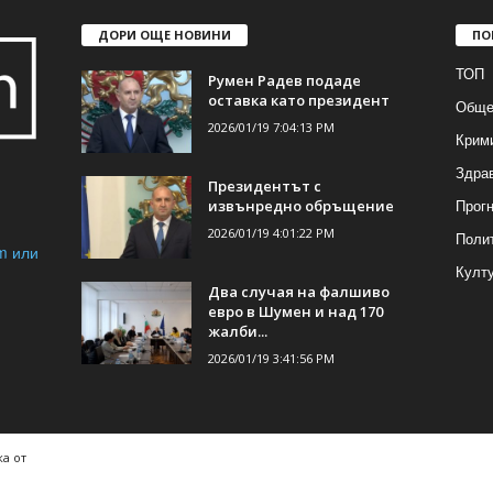
ДОРИ ОЩЕ НОВИНИ
ПО
ТОП
Румен Радев подаде
оставка като президент
Обще
2026/01/19 7:04:13 PM
Крим
Здра
Президентът с
Прогн
извънредно обръщение
2026/01/19 4:01:22 PM
Поли
m или
Култ
Два случая на фалшиво
евро в Шумен и над 170
жалби...
2026/01/19 3:41:56 PM
а от