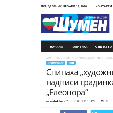
ПОНЕДЕЛНИК, ЯНУАРИ 19, 2026
КОНТАКТИ
24Shumen.COM
НАЧАЛО
ПОЛИТИКА
ОБЩЕСТВО
дом
Криминале
Спипаха „художници“, нашари
КРИМИНАЛЕ
ТОП
Спипаха „художн
надписи градинк
„Елеонора“
от
redaktor
-
2018/10/09 3:11:13 PM
0