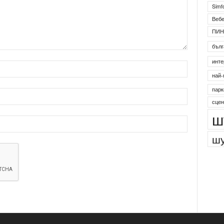
Simf
Веб
ПИН
бълг
инте
най-
парк
сцен
ш
шу