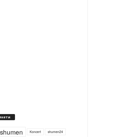
икети
4shumen
Koncert
shumen24