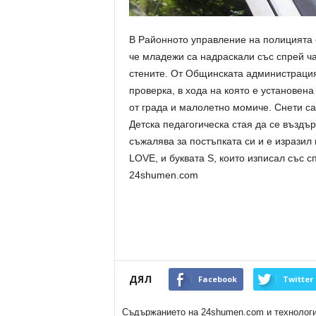
В Районното управление на полицията 
че младежи са надраскали със спрей ча
стените. От Общинската администраци
проверка, в хода на която е установен
от града и малолетно момиче. Снети са
Детска педaгогическа стая да се въздъ
съжалява за постъпката си и е изразил
LOVE, и буквата S, които изписал със с
24shumen.com
ДЯЛ
Facebook
Twitter
Съдържанието на 24shumen.com и технологиит