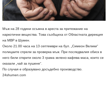
Мъж на 28 години осъмна в ареста за притежание на
наркотични вещества. Това съобщиха от Областната дирекция
на МВР в Шумен.
Около 21.00 часа на 13 септември на бул. „Симеон Велики“
полицаите спрели за проверка мъж. При последвалия обиск в
него били открити около 3 грама зелено-кафява маса, които се
оказали „чай за пушене“.
По случая е образувано досъдебно производство.
24shumen.com