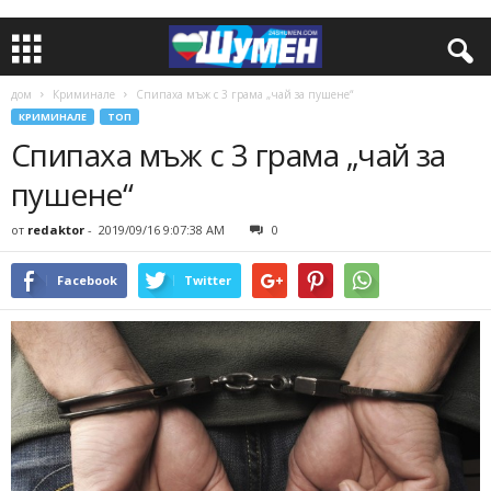
дом
Криминале
Спипаха мъж с 3 грама „чай за пушене“
КРИМИНАЛЕ
ТОП
Спипаха мъж с 3 грама „чай за
пушене“
от
redaktor
-
2019/09/16 9:07:38 AM
0
Facebook
Twitter