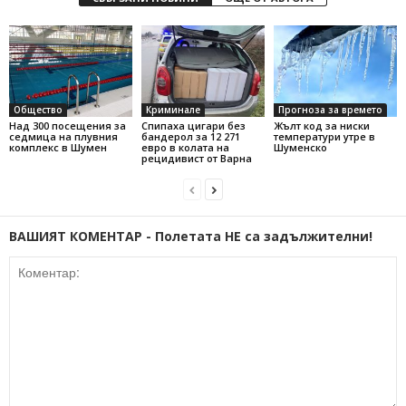
Общество
Криминале
Прогноза за времето
Над 300 посещения за
Спипаха цигари без
Жълт код за ниски
седмица на плувния
бандерол за 12 271
температури утре в
комплекс в Шумен
евро в колата на
Шуменско
рецидивист от Варна
ВАШИЯТ КОМЕНТАР - Полетата НЕ са задължителни!