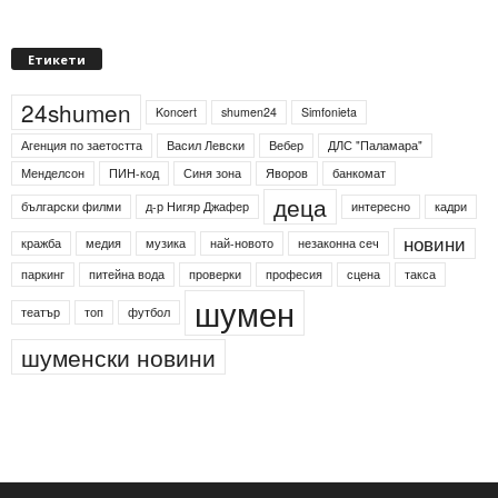
Етикети
24shumen
Koncert
shumen24
Simfonieta
Агенция по заетостта
Васил Левски
Вебер
ДЛС "Паламара"
Менделсон
ПИН-код
Синя зона
Яворов
банкомат
деца
български филми
д-р Нигяр Джафер
интересно
кадри
новини
кражба
медия
музика
най-новото
незаконна сеч
паркинг
питейна вода
проверки
професия
сцена
такса
шумен
театър
топ
футбол
шуменски новини