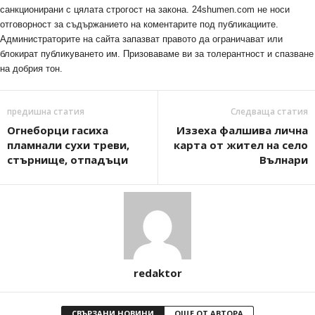
санкционирани с цялата строгост на закона. 24shumen.com не носи
отговорност за съдържанието на коментарите под публикациите.
Администраторите на сайта запазват правото да ограничават или
блокират публикуването им. Призоваваме ви за толерантност и спазване
на добрия тон.
предишна статия
Следваща статия
Огнеборци гасиха
Иззеха фалшива лична
пламнали сухи треви,
карта от жител на село
стърнище, отпадъци
Вълнари
redaktor
СВЪРЗАНИ НОВИНИ
ОЩЕ ОТ АВТОРА