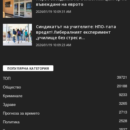
Шуменско през 20025 година
2026/01/19 11:03:11 AM
Първо заседание на Областния център по
въвеждане на еврото
2026/01/19 10:09:31 AM
Синдикатът на учителите: НПО-тата
вредят! Либералният експеримент
„училище без стрес и...
2026/01/19 10:09:23 AM
ПОПУЛЯРНА КАТЕГОРИЯ
39721
ТОП
20188
Общество
9233
Криминале
3265
Здраве