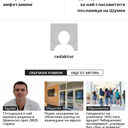
амфетамини
за най-гласовитите
посланици на Шумен
redaktor
СВЪРЗАНИ НОВИНИ
ОЩЕ ОТ АВТОРА
Здраве
Общество
Образование
13-годишна е най
Първо заседание на
Синдикатът на
малката родилка в
Областния център по
учителите: НПО-тата
Шуменско през 20025
въвеждане на еврото
вредят! Либералният
година
експеримент „училище
без стрес и правила“