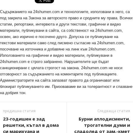
Съдържанието на 24shumen.com и технологиите, използвани в него, са
под закрила на Закона за авторското право и сродните му права. Всички
статии, репортажи, интервюта и други текстови, графични и видео
материали, публикувани в сайта, са собственост на 24shumen.com,
освен, ако изрично е посочено друго. Допуска се публикуване на
текстови материали само след писмено съгласие на 24shumen.com,
посочване на източника и добавяне на линк към 24shumen.com.
Използването на графични и видео материали, публикувани в
24shumen.com е строго забранено. Нарушителите ще бъдат
санкционирани с цялата строгост на закона. 24shumen.com не носи
отговорност за съдържанието на коментарите под публикациите.
Администраторите на сайта запазват правото да ограничават или
блокират публикуването им. Призоваваме ви за толерантност и спазване
на добрия тон.
предишна статия
Следваща статия
23-годишен е зад
Бурни аплодисменти,
решетки, кътал в дома
трогателни думи и
си марихуана и
сладолед от зам.-кмет