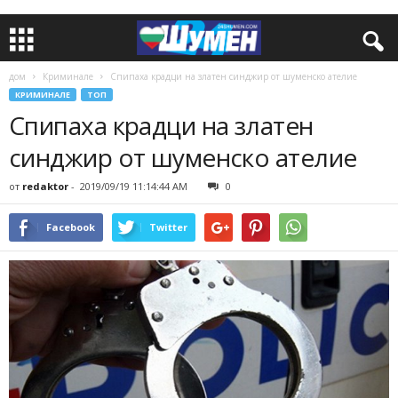
дом
Криминале
Спипаха крадци на златен синджир от шуменско ателие
КРИМИНАЛЕ
ТОП
Спипаха крадци на златен
синджир от шуменско ателие
от
redaktor
-
2019/09/19 11:14:44 AM
0
Facebook
Twitter