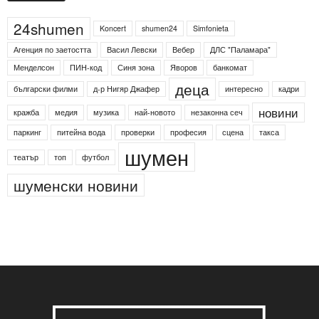
Етикети
24shumen
Koncert
shumen24
Simfonieta
Агенция по заетостта
Васил Левски
Вебер
ДЛС "Паламара"
Менделсон
ПИН-код
Синя зона
Яворов
банкомат
деца
български филми
д-р Нигяр Джафер
интересно
кадри
новини
кражба
медия
музика
най-новото
незаконна сеч
паркинг
питейна вода
проверки
професия
сцена
такса
шумен
театър
топ
футбол
шуменски новини