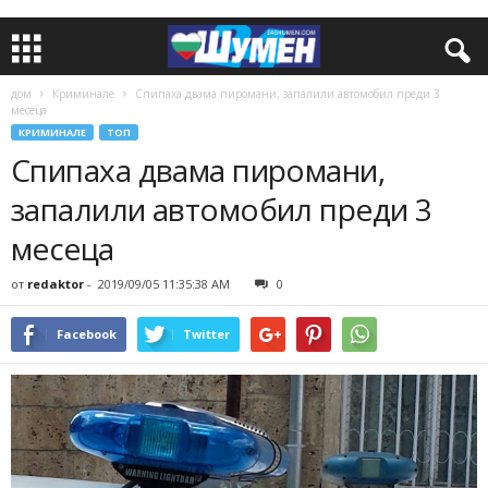
дом
Криминале
Спипаха двама пиромани, запалили автомобил преди 3
месеца
КРИМИНАЛЕ
ТОП
Спипаха двама пиромани,
запалили автомобил преди 3
месеца
от
redaktor
-
2019/09/05 11:35:38 AM
0
Facebook
Twitter