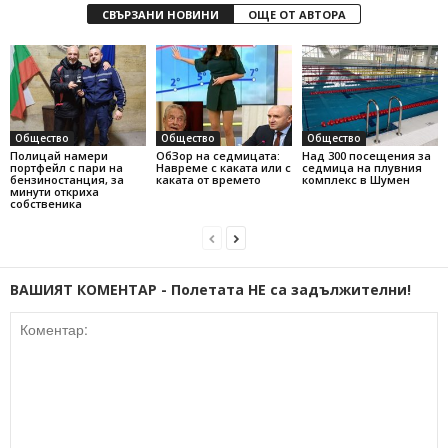
СВЪРЗАНИ НОВИНИ
ОЩЕ ОТ АВТОРА
Общество
Общество
Общество
Полицай намери
ОбЗор на седмицата:
Над 300 посещения за
портфейл с пари на
Навреме с каката или с
седмица на плувния
бензиностанция, за
каката от времето
комплекс в Шумен
минути откриха
собственика
ВАШИЯТ КОМЕНТАР - Полетата НЕ са задължителни!