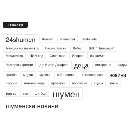
Етикети
24shumen
Koncert
shumen24
Simfonieta
Агенция по заетостта
Васил Левски
Вебер
ДЛС "Паламара"
Менделсон
ПИН-код
Синя зона
Яворов
банкомат
деца
български филми
д-р Нигяр Джафер
интересно
кадри
новини
кражба
медия
музика
най-новото
незаконна сеч
паркинг
питейна вода
проверки
професия
сцена
такса
шумен
театър
топ
футбол
шуменски новини