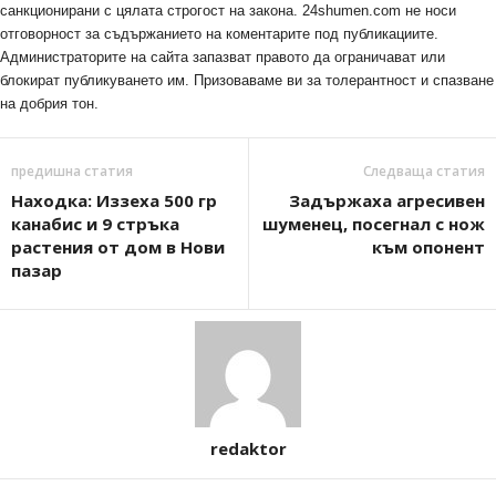
санкционирани с цялата строгост на закона. 24shumen.com не носи
отговорност за съдържанието на коментарите под публикациите.
Администраторите на сайта запазват правото да ограничават или
блокират публикуването им. Призоваваме ви за толерантност и спазване
на добрия тон.
предишна статия
Следваща статия
Находка: Иззеха 500 гр
Задържаха агресивен
канабис и 9 стръка
шуменец, посегнал с нож
растения от дом в Нови
към опонент
пазар
redaktor