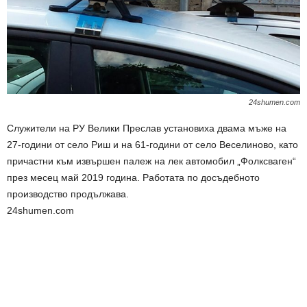
24shumen.com
Служители на РУ Велики Преслав установиха двама мъже на
27-години от село Риш и на 61-години от село Веселиново, като
причастни към извършен палеж на лек автомобил „Фолксваген“
през месец май 2019 година. Работата по досъдебното
производство продължава.
24shumen.com