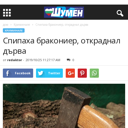
дом
Криминале
Спипаха бракониер, откраднал дърва
КРИМИНАЛЕ
Спипаха бракониер, откраднал
дърва
от
redaktor
-
2019/10/25 11:27:17 AM
0
Facebook
Twitter