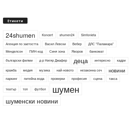
Етикети
24shumen
Koncert
shumen24
Simfonieta
Агенция по заетостта
Васил Левски
Вебер
ДЛС "Паламара"
Менделсон
ПИН-код
Синя зона
Яворов
банкомат
деца
български филми
д-р Нигяр Джафер
интересно
кадри
новини
кражба
медия
музика
най-новото
незаконна сеч
паркинг
питейна вода
проверки
професия
сцена
такса
шумен
театър
топ
футбол
шуменски новини