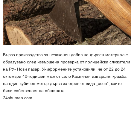
Бързо производство за незаконен добив на дървен материал е
образувано след извършена проверка от полицейски служители
на РУ- Нови пазар. Униформените установили, че от 22 до 24
октомври 40-годишен мъж от село Каспичан извършил кражба
на един кубичен метър дърва за огрев от вида „осен“, които
били собственост на общината.
24shumen.com