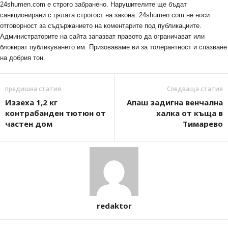
24shumen.com е строго забранено. Нарушителите ще бъдат
санкционирани с цялата строгост на закона. 24shumen.com не носи
отговорност за съдържанието на коментарите под публикациите.
Администраторите на сайта запазват правото да ограничават или
блокират публикуването им. Призоваваме ви за толерантност и спазване
на добрия тон.
предишна статия
Следваща статия
Иззеха 1,2 кг
Апаш задигна венчална
контрабанден тютюн от
халка от къща в
частен дом
Тимарево
redaktor