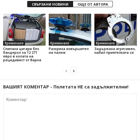
СВЪРЗАНИ НОВИНИ
ОЩЕ ОТ АВТОРА
Криминале
Криминале
Криминале
Спипаха цигари без
Разкриха извършител
Задържаха агресивен,
бандерол за 12 271
на палеж
набил приятелката си
евро в колата на
рецидивист от Варна
ВАШИЯТ КОМЕНТАР - Полетата НЕ са задължителни!