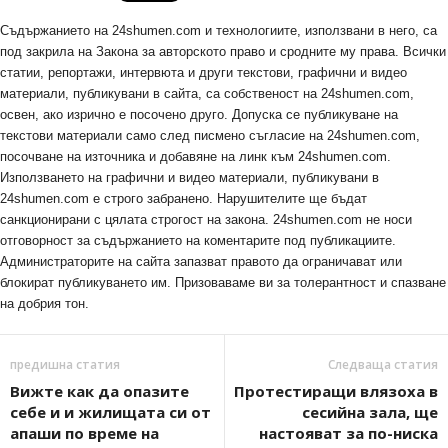
Съдържанието на 24shumen.com и технологиите, използвани в него, са
под закрила на Закона за авторското право и сродните му права. Всички
статии, репортажи, интервюта и други текстови, графични и видео
материали, публикувани в сайта, са собственост на 24shumen.com,
освен, ако изрично е посочено друго. Допуска се публикуване на
текстови материали само след писмено съгласие на 24shumen.com,
посочване на източника и добавяне на линк към 24shumen.com.
Използването на графични и видео материали, публикувани в
24shumen.com е строго забранено. Нарушителите ще бъдат
санкционирани с цялата строгост на закона. 24shumen.com не носи
отговорност за съдържанието на коментарите под публикациите.
Администраторите на сайта запазват правото да ограничават или
блокират публикуването им. Призоваваме ви за толерантност и спазване
на добрия тон.
предишна статия
Следваща статия
Вижте как да опазите
Протестиращи влязоха в
себе и и жилищата си от
сесийна зала, ще
апаши по време на
настояват за по-ниска