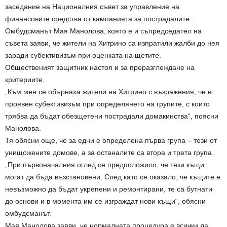
заседание на Националния съвет за управление на
финансовите средства от кампанията за пострадалите.
Омбудсманът Мая Манолова, която е и съпредседател на
съвета заяви, че жители на Хитрино са изпратили жалби до нея
заради субективизъм при оценката на щетите.
Общественият защитник настоя и за преразглеждане на
критериите.
„Към мен се обърнаха жители на Хитрино с възражения, че е
проявен субективизъм при определянето на групите, с които
трябва да бъдат обезщетени пострадали домакинства“, поясни
Манолова.
Тя обясни още, че за едни е определена първа група – тези от
унищожените домове, а за останалите са втора и трета група.
„При първоначалния оглед се предположило, че тези къщи
могат да бъда възстановени. След като се оказало, че къщите е
невъзможно да бъдат укрепени и ремонтирани, те са бутнати
до основи и в момента им се изграждат нови къщи“, обясни
омбудсманът.
Мая Манолова заяви, че нормалната процедура е всички да