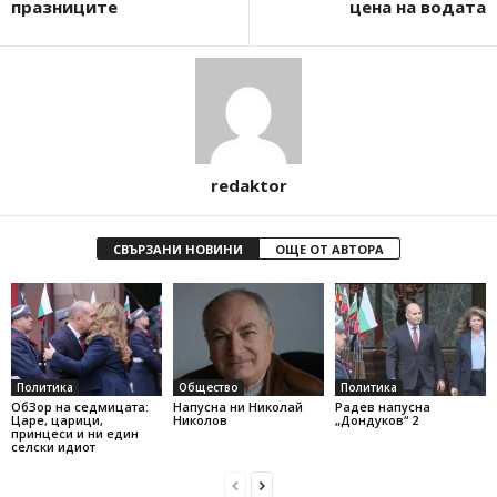
празниците
цена на водата
redaktor
СВЪРЗАНИ НОВИНИ
ОЩЕ ОТ АВТОРА
Политика
Общество
Политика
ОбЗор на седмицата:
Напусна ни Николай
Радев напусна
Царе, царици,
Николов
„Дондуков“ 2
принцеси и ни един
селски идиот