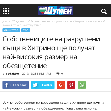
дом
Общество
Собствениците на разрушени къщи в Хитрино ще получат най-
високия размер на обезщетение
ОБЩЕСТВО
ТОП
Собствениците на разрушени
къщи в Хитрино ще получат
най-високия размер на
обезщетение
от
redaktor
-
2017/12/21 8:55:51 AM
0
Facebook
Twitter
Всички собственици на разрушени къщи в Хитрино ще получат
най-високия размер на обезщетение. Това стана ясно на