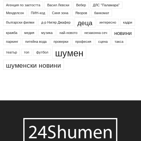
Етикети
24shumen
Koncert
shumen24
Simfonieta
Агенция по заетостта
Васил Левски
Вебер
ДЛС "Паламара"
Менделсон
ПИН-код
Синя зона
Яворов
банкомат
деца
български филми
д-р Нигяр Джафер
интересно
кадри
новини
кражба
медия
музика
най-новото
незаконна сеч
паркинг
питейна вода
проверки
професия
сцена
такса
шумен
театър
топ
футбол
шуменски новини