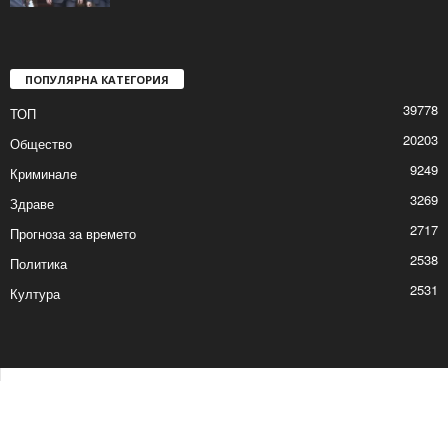
ПОПУЛЯРНА КАТЕГОРИЯ
39778
ТОП
20203
Общество
9249
Криминале
3269
Здраве
2717
Прогноза за времето
2538
Политика
2531
Култура
Контакти
Реклама
© © 2017 24Shumen.COM. Изработка и поддръжка от
Timag.EU
и
CHOCHEV TEAM