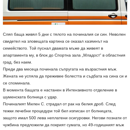
Сляп баща живял 5 дни с тялото на починалия си син. Неволен
свидетел на зловещата картина се оказал хазяинът на
семейството. Той пуснал двамата мъже да живеят в
апартамента му, в блок до Спортна зала „Младост“ в областния
град, без наем.
Преди два месеца починала съпругата на възрастния мъж.
Жената не успяла да преживее болестта и съдбата на сина си и
се споминала.
В момента бащата е настанен в Интензивното отделение в
шуменската болница с удар.
Починалият Милен С. страдал от рак на белия дроб. След
тежки лечебни процедури той бил изписан от болницата,
защото имал 500 лева неплатени осигуровки. Негови познати от
чужбина предложили да покрият сумата, но 49-годишният мъж