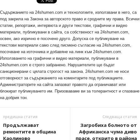
Съдържанието на 24shumen.com и технологиите, използвани в него, са
под закрила на Закона за авторското право и сродните му права. Всички
статии, репортажи, интервюта и други текстови, графични и видео
материали, публикувани в сайта, са собственост на 24shumen.com,
освен, ако изрично е посочено друго. Допуска се публикуване на
текстови материали само след писмено съгласие на 24shumen.com,
посочване на източника и добавяне на линк към 24shumen.com.
Използването на графични и видео материали, публикувани в
24shumen.com е строго забранено. Нарушителите ще бъдат
санкционирани с цялата строгост на закона. 24shumen.com не носи
отговорност за съдържанието на коментарите под публикациите.
Администраторите на сайта запазват правото да ограничават или
блокират публикуването им. Призоваваме ви за толерантност и спазване
на добрия тон.
предишна статия
Следваща статия
Продължават
Загробиха болното от
ремонтите в община
Африканска чума диво
Каолиново
прасе, открито в района