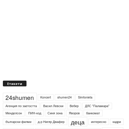
Етикети
24shumen
Koncert
shumen24
Simfonieta
Агенция по заетостта
Васил Левски
Вебер
ДЛС "Паламара"
Менделсон
ПИН-код
Синя зона
Яворов
банкомат
деца
български филми
д-р Нигяр Джафер
интересно
кадри