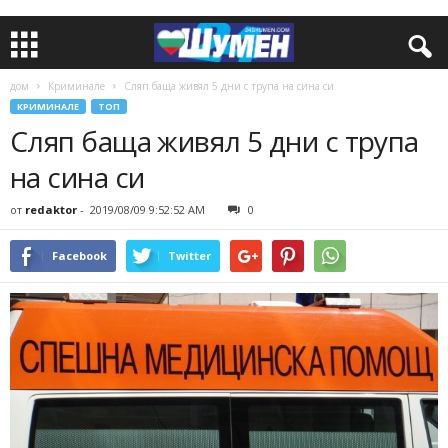
дом
Криминале
Сляп баща живял 5 дни с трупа на сина си
КРИМИНАЛЕ
ТОП
Сляп баща живял 5 дни с трупа
на сина си
от
redaktor
-
2019/08/09 9:52:52 AM
0
Facebook
Twitter