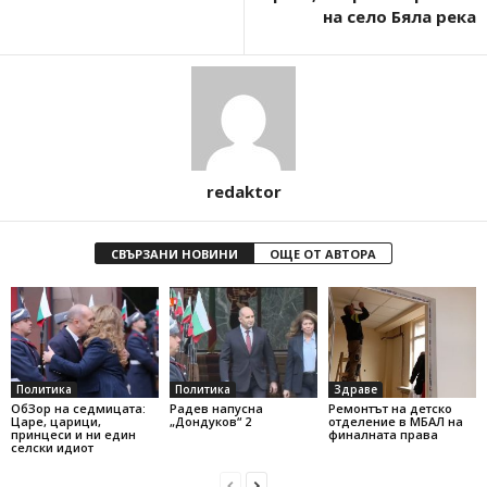
на село Бяла река
redaktor
СВЪРЗАНИ НОВИНИ
ОЩЕ ОТ АВТОРА
Политика
Политика
Здраве
ОбЗор на седмицата:
Радев напусна
Ремонтът на детско
Царе, царици,
„Дондуков“ 2
отделение в МБАЛ на
принцеси и ни един
финалната права
селски идиот