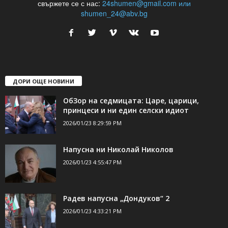
свържете се с нас:
24shumen@gmail.com или
shumen_24@abv.bg
ДОРИ ОЩЕ НОВИНИ
ОбЗор на седмицата: Царе, царици,
принцеси и ни един селски идиот
2026/01/23 8:29:59 PM
Напусна ни Николай Николов
2026/01/23 4:55:47 PM
Радев напусна „Дондуков“ 2
2026/01/23 4:33:21 PM