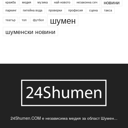
новини
кражба
медия
музика
най-новото
незаконна сеч
паркинг
питейна вода
проверки
професия
сцена
такса
шумен
театър
топ
футбол
шуменски новини
24Shumen.COM е независима медия за област Шумен...