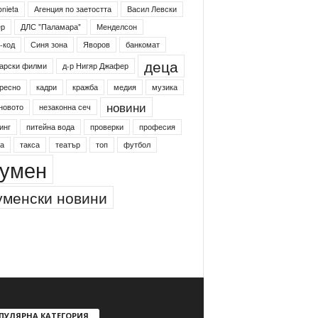
onieta
Агенция по заетостта
Васил Левски
ер
ДЛС "Паламара"
Менделсон
-код
Синя зона
Яворов
банкомат
деца
арски филми
д-р Нигяр Джафер
ресно
кадри
кражба
медия
музика
новини
новото
незаконна сеч
инг
питейна вода
проверки
професия
а
такса
театър
топ
футбол
умен
менски новини
ПУЛЯРНА КАТЕГОРИЯ