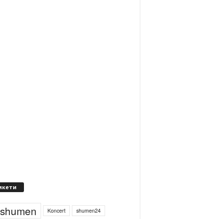
икети
4shumen
Koncert
shumen24