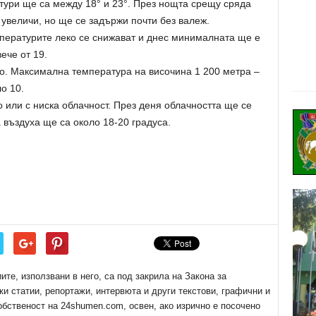
тури ще са между 18° и 23°. През нощта срещу сряда
увеличи, но ще се задържи почти без валеж.
пературите леко се снижават и днес минималната ще е
ече от 19.
. Максимална температура на височина 1 200 метра –
о 10.
или с ниска облачност. През деня облачността ще се
въздуха ще са около 18-20 градуса.
е, използвани в него, са под закрила на Закона за
ки статии, репортажи, интервюта и други текстови, графични и
обственост на 24shumen.com, освен, ако изрично е посочено