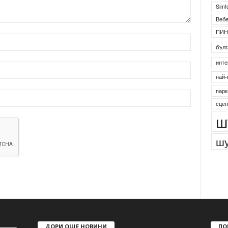
Simf
Веб
ПИН
бълг
инте
най-
парк
сцен
ш
шу
ДОРИ ОЩЕ НОВИНИ
ПО