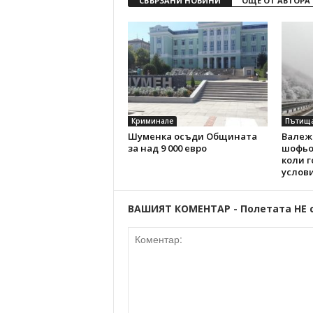
СВЪРЗАНИ НОВИНИ
ОЩЕ ОТ АВТОРА
Криминале
Пътищ
Шуменка осъди Общината
Валежи
за над 9 000 евро
шофьо
коли г
услов
ВАШИЯТ КОМЕНТАР - Полетата НЕ 