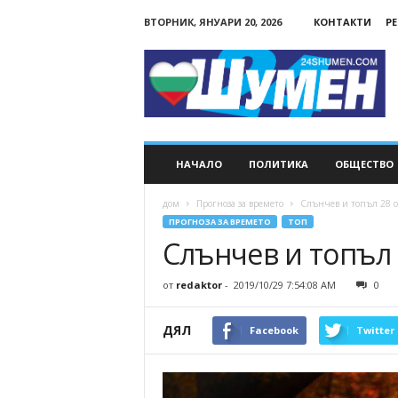
ВТОРНИК, ЯНУАРИ 20, 2026
КОНТАКТИ
Р
24Shumen.COM
НАЧАЛО
ПОЛИТИКА
ОБЩЕСТВО
дом
Прогноза за времето
Слънчев и топъл 28 
ПРОГНОЗА ЗА ВРЕМЕТО
ТОП
Слънчев и топъл
от
redaktor
-
2019/10/29 7:54:08 AM
0
ДЯЛ
Facebook
Twitter