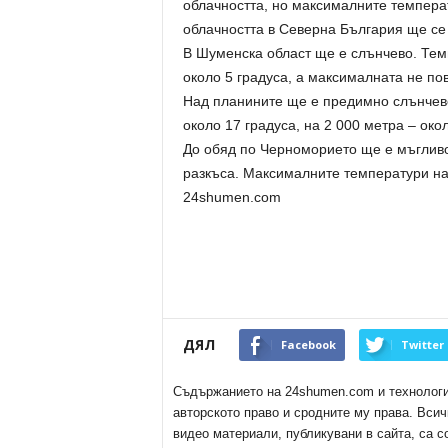
облачността, но максималните темпера
облачността в Северна България ще се 
В Шуменска област ще е слънчево. Тем
около 5 градуса, а максималната не пов
Над планините ще е предимно слънчево
около 17 градуса, на 2 000 метра – окол
До обяд по Черноморието ще е мъгливо 
разкъса. Максималните температури на 
24shumen.com
ДЯЛ
Facebook
Twitter
Съдържанието на 24shumen.com и технологиит
авторското право и сродните му права. Всич
видео материали, публикувани в сайта, са с