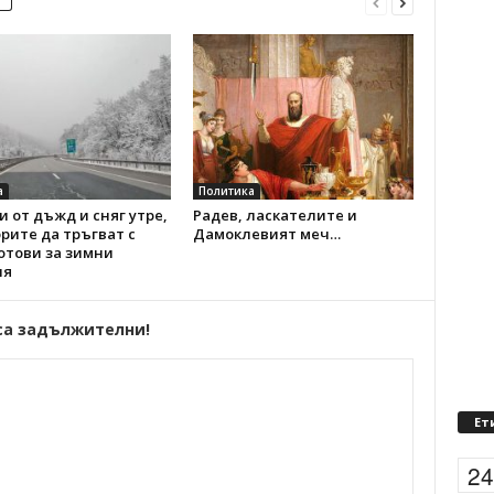
а
Политика
 от дъжд и сняг утре,
Радев, ласкателите и
рите да тръгват с
Дамоклевият меч…
отови за зимни
ия
са задължителни!
Ет
2