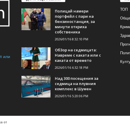
ТОП
Полицай намери
портфейл с пари на
Обще
бензиностанция, за
Крим
минути откриха
собственика
Здра
2026/01/16 8:32:10 PM
Прогн
ОбЗор на седмицата:
Поли
Навреме с каката или с
m или
каката от времето
Култ
2026/01/16 6:32:18 PM
Над 300 посещения за
седмица на плувния
комплекс в Шумен
2026/01/16 5:20:06 PM
а от