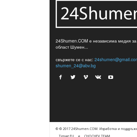
24Shumen.COM е независима медия за
област Шумен...
свържете се с нас:
24shumen@gmail.co
shumen_24@abv.bg
© © 2017 24Shumen.COM. Изработка и поддръжк
Timag.EU
и
CHOCHEV TEAM