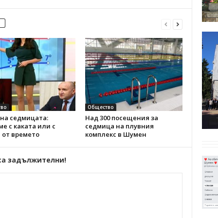
во
Общество
на седмицата:
Над 300 посещения за
е с каката или с
седмица на плувния
 от времето
комплекс в Шумен
са задължителни!