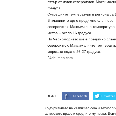
вятър от изток-североизток. Максималн
градуса.
Сутрешните температури в региона са 1
В планините ще е предимно слънчево. Щ
североизток. Максимална температура н
метра – около 16 градуса.
По Черноморието ще е предимно слънче
североизток. Максималните температур
морската вода е 26-27 градуса.
24shumen.com
ДЯЛ
Facebook
Twitter
Съдържанието на 24shumen.com и технологиит
авторското право и сродните му права. Всич