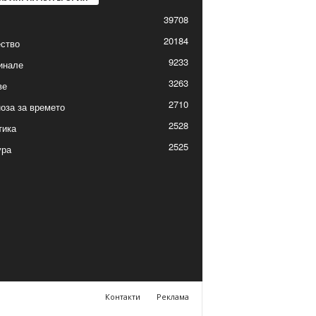
39708
20184
ство
9233
инале
3263
ве
2710
оза за времето
2528
тика
2525
ура
Контакти
Реклама