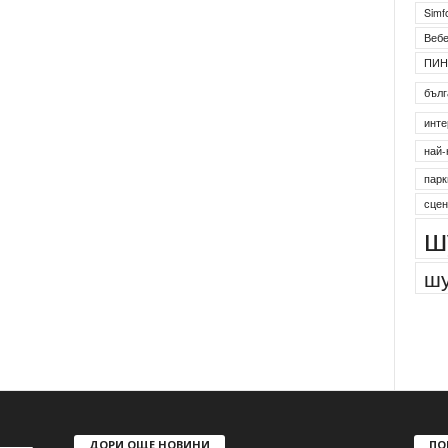
Simf
Веб
ПИН
бълг
инте
най-
парк
сцен
ш
шу
ДОРИ ОЩЕ НОВИНИ
ПО