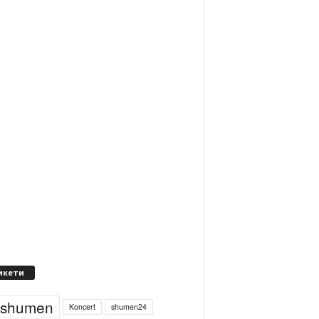
икети
4shumen
Koncert
shumen24