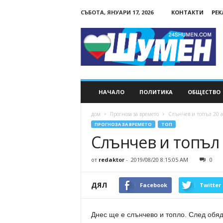
СЪБОТА, ЯНУАРИ 17, 2026
КОНТАКТИ
РЕ
24Shumen.COM
НАЧАЛО
ПОЛИТИКА
ОБЩЕСТВО
дом
Прогноза за времето
Слънчев и топъл 20 а
ПРОГНОЗА ЗА ВРЕМЕТО
ТОП
Слънчев и топъл 
от
redaktor
-
2019/08/20 8:15:05 AM
0
ДЯЛ
Facebook
Twitter
Днес ще е слънчево и топло. След обяд