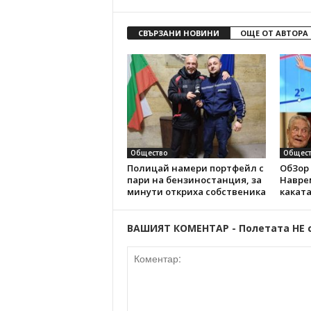
СВЪРЗАНИ НОВИНИ
ОЩЕ ОТ АВТОРА
Общество
Общест
Полицай намери портфейл с
ОбЗор 
пари на бензиностанция, за
Наврем
минути откриха собственика
каката
ВАШИЯТ КОМЕНТАР - Полетата НЕ 