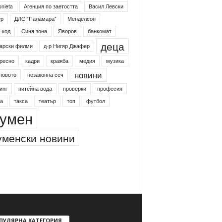
onieta
Агенция по заетостта
Васил Левски
ер
ДЛС "Паламара"
Менделсон
-код
Синя зона
Яворов
банкомат
деца
арски филми
д-р Нигяр Джафер
ресно
кадри
кражба
медия
музика
новини
новото
незаконна сеч
инг
питейна вода
проверки
професия
а
такса
театър
топ
футбол
умен
менски новини
ПУЛЯРНА КАТЕГОРИЯ