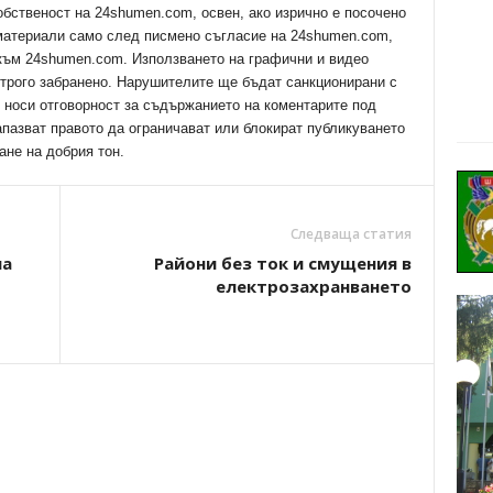
обственост на 24shumen.com, освен, ако изрично е посочено
 материали само след писмено съгласие на 24shumen.com,
 към 24shumen.com. Използването на графични и видео
трого забранено. Нарушителите ще бъдат санкционирани с
е носи отговорност за съдържанието на коментарите под
апазват правото да ограничават или блокират публикуването
ане на добрия тон.
Следваща статия
на
Райони без ток и смущения в
електрозахранването