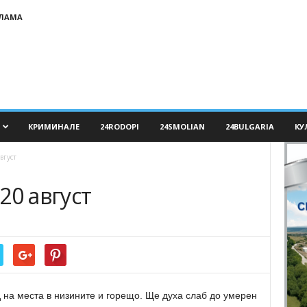
КЛАМА
КРИМИНАЛЕ
24RODOPI
24SMOLIAN
24BULGARIA
КУ
вгуст
20 август
 на места в низините и горещо. Ще духа слаб до умерен