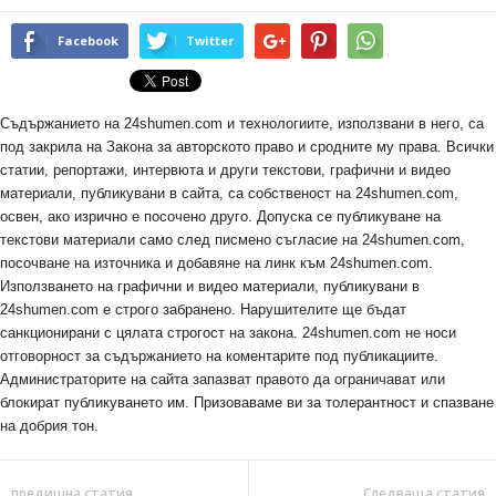
Facebook
Twitter
Съдържанието на 24shumen.com и технологиите, използвани в него, са
под закрила на Закона за авторското право и сродните му права. Всички
статии, репортажи, интервюта и други текстови, графични и видео
материали, публикувани в сайта, са собственост на 24shumen.com,
освен, ако изрично е посочено друго. Допуска се публикуване на
текстови материали само след писмено съгласие на 24shumen.com,
посочване на източника и добавяне на линк към 24shumen.com.
Използването на графични и видео материали, публикувани в
24shumen.com е строго забранено. Нарушителите ще бъдат
санкционирани с цялата строгост на закона. 24shumen.com не носи
отговорност за съдържанието на коментарите под публикациите.
Администраторите на сайта запазват правото да ограничават или
блокират публикуването им. Призоваваме ви за толерантност и спазване
на добрия тон.
предишна статия
Следваща статия