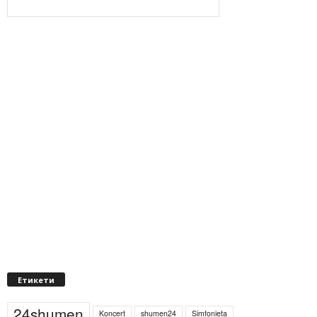
Етикети
24shumen
Koncert
shumen24
Simfonieta