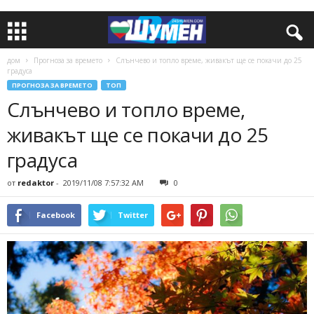
дом
Прогноза за времето
Слънчево и топло време, живакът ще се покачи до 25
градуса
ПРОГНОЗА ЗА ВРЕМЕТО
ТОП
Слънчево и топло време,
живакът ще се покачи до 25
градуса
от
redaktor
-
2019/11/08 7:57:32 AM
0
Facebook
Twitter