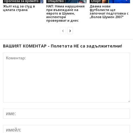
Прогноза за времето
Общество
Спорт
Жълт код за студ в
НАП: Няма нарушения
Двама нови
цялата страна
при въвеждане на
футболисти ще
еврото в Шумен,
започнат подготовка с
инспектори
„Волов Шумен 2007“
проверяват и днес
ВАШИЯТ КОМЕНТАР - Полетата НЕ са задължителни!