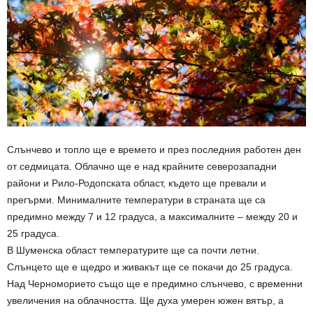
Слънчево и топло ще е времето и през последния работен ден
от седмицата. Облачно ще е над крайните северозападни
райони и Рило-Родопската област, където ще превали и
прегърми. Минималните температури в страната ще са
предимно между 7 и 12 градуса, а максималните – между 20 и
25 градуса.
В Шуменска област температурите ще са почти летни.
Слънцето ще е щедро и живакът ще се покачи до 25 градуса.
Над Черноморието също ще е предимно слънчево, с временни
увеличения на облачността. Ще духа умерен южен вятър, а