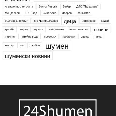
Агенция по заетостта
Васил Левски
Вебер
ДЛС "Паламара"
Менделсон
ПИН-код
Синя зона
Яворов
банкомат
деца
български филми
д-р Нигяр Джафер
интересно
кадри
новини
кражба
медия
музика
най-новото
незаконна сеч
паркинг
питейна вода
проверки
професия
сцена
такса
шумен
театър
топ
футбол
шуменски новини