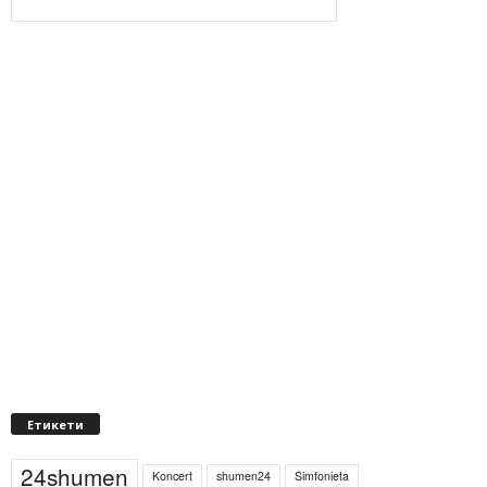
Етикети
24shumen
Koncert
shumen24
Simfonieta