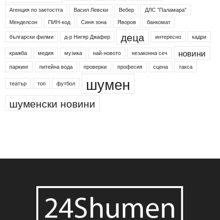
Агенция по заетостта
Васил Левски
Вебер
ДЛС "Паламара"
Менделсон
ПИН-код
Синя зона
Яворов
банкомат
деца
български филми
д-р Нигяр Джафер
интересно
кадри
новини
кражба
медия
музика
най-новото
незаконна сеч
паркинг
питейна вода
проверки
професия
сцена
такса
шумен
театър
топ
футбол
шуменски новини