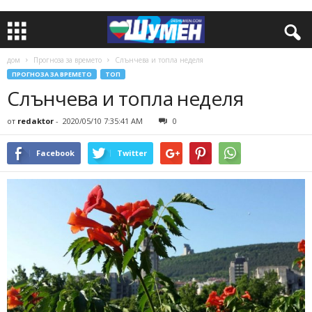
дом
Прогноза за времето
Слънчева и топла неделя
ПРОГНОЗА ЗА ВРЕМЕТО
ТОП
Слънчева и топла неделя
от
redaktor
-
2020/05/10 7:35:41 AM
0
Facebook
Twitter