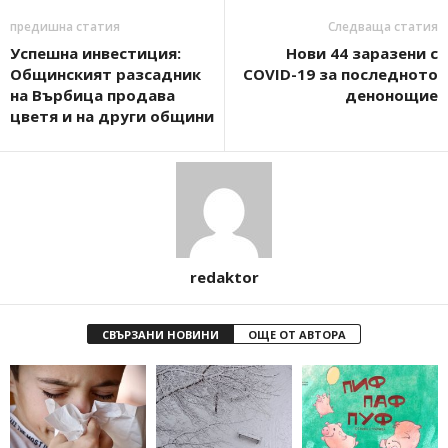
предишна статия
Следваща статия
Успешна инвестиция:
Нови 44 заразени с
Общинският разсадник
COVID-19 за последното
на Върбица продава
денонощие
цветя и на други общини
redaktor
СВЪРЗАНИ НОВИНИ
ОЩЕ ОТ АВТОРА