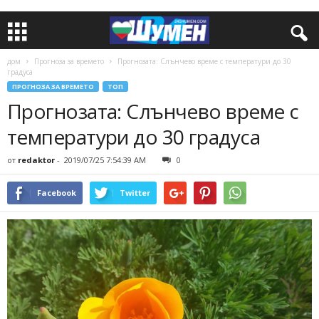
дом
Прогноза за времето
Прогнозата: Слънчево време с температури до 30
градуса
ПРОГНОЗА ЗА ВРЕМЕТО
ТОП
Прогнозата: Слънчево време с
температури до 30 градуса
от
redaktor
-
2019/07/25 7:54:39 AM
0
Facebook
Twitter