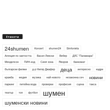
Етикети
24shumen
Koncert
shumen24
Simfonieta
Агенция по заетостта
Васил Левски
Вебер
ДЛС "Паламара"
Менделсон
ПИН-код
Синя зона
Яворов
банкомат
деца
български филми
д-р Нигяр Джафер
интересно
кадри
новини
кражба
медия
музика
най-новото
незаконна сеч
паркинг
питейна вода
проверки
професия
сцена
такса
шумен
театър
топ
футбол
шуменски новини