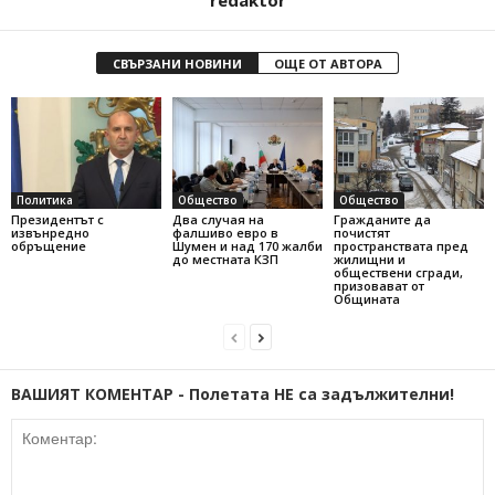
СВЪРЗАНИ НОВИНИ
ОЩЕ ОТ АВТОРА
Политика
Общество
Общество
Президентът с
Два случая на
Гражданите да
извънредно
фалшиво евро в
почистят
обръщение
Шумен и над 170 жалби
пространствата пред
до местната КЗП
жилищни и
обществени сгради,
призовават от
Общината
ВАШИЯТ КОМЕНТАР - Полетата НЕ са задължителни!