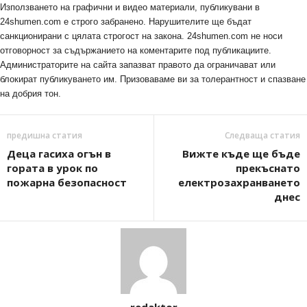
Използването на графични и видео материали, публикувани в
24shumen.com е строго забранено. Нарушителите ще бъдат
санкционирани с цялата строгост на закона. 24shumen.com не носи
отговорност за съдържанието на коментарите под публикациите.
Администраторите на сайта запазват правото да ограничават или
блокират публикуването им. Призоваваме ви за толерантност и спазване
на добрия тон.
предишна статия
Следваща статия
Деца гасиха огън в
Вижте къде ще бъде
гората в урок по
прекъснато
пожарна безопасност
електрозахранването
днес
redaktor