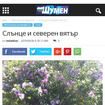
дом
Прогноза за времето
Слънце и северен вятър
ПРОГНОЗА ЗА ВРЕМЕТО
ТОП
Слънце и северен вятър
от
redaktor
-
2019/06/30 9:10:17 AM
0
Facebook
Twitter