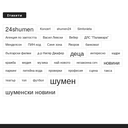
Етикети
24shumen
Koncert
shumen24
Simfonieta
Агенция по заетостта
Васил Левски
Вебер
ДЛС "Паламара"
Менделсон
ПИН-код
Синя зона
Яворов
банкомат
деца
български филми
д-р Нигяр Джафер
интересно
кадри
новини
кражба
медия
музика
най-новото
незаконна сеч
паркинг
питейна вода
проверки
професия
сцена
такса
шумен
театър
топ
футбол
шуменски новини