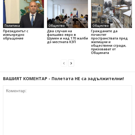
Политика
Общество
Общество
Президентът с
Два случая на
Гражданите да
извънредно
фалшиво евро в
почистят
обръщение
Шумен и над 170 жалби
пространствата пред
до местната КЗП
жилищни и
обществени сгради,
призовават от
Общината
ВАШИЯТ КОМЕНТАР - Полетата НЕ са задължителни!