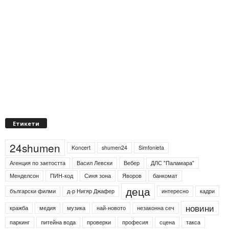
Етикети
24shumen
Koncert
shumen24
Simfonieta
Агенция по заетостта
Васил Левски
Вебер
ДЛС "Паламара"
Менделсон
ПИН-код
Синя зона
Яворов
банкомат
деца
български филми
д-р Нигяр Джафер
интересно
кадри
новини
кражба
медия
музика
най-новото
незаконна сеч
паркинг
питейна вода
проверки
професия
сцена
такса