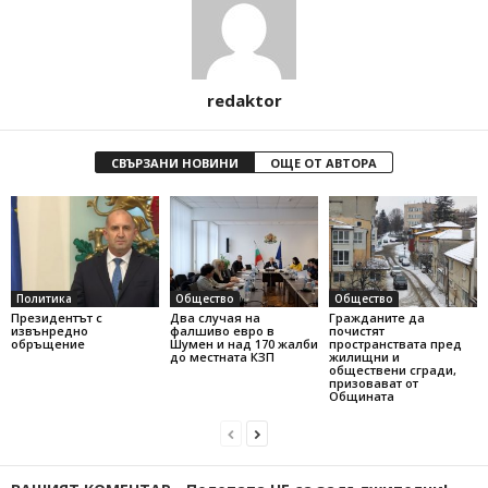
redaktor
СВЪРЗАНИ НОВИНИ
ОЩЕ ОТ АВТОРА
Политика
Общество
Общество
Президентът с
Два случая на
Гражданите да
извънредно
фалшиво евро в
почистят
обръщение
Шумен и над 170 жалби
пространствата пред
до местната КЗП
жилищни и
обществени сгради,
призовават от
Общината