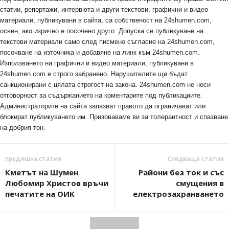
статии, репортажи, интервюта и други текстови, графични и видео
материали, публикувани в сайта, са собственост на 24shumen.com,
освен, ако изрично е посочено друго. Допуска се публикуване на
текстови материали само след писмено съгласие на 24shumen.com,
посочване на източника и добавяне на линк към 24shumen.com.
Използването на графични и видео материали, публикувани в
24shumen.com е строго забранено. Нарушителите ще бъдат
санкционирани с цялата строгост на закона. 24shumen.com не носи
отговорност за съдържанието на коментарите под публикациите.
Администраторите на сайта запазват правото да ограничават или
блокират публикуването им. Призоваваме ви за толерантност и спазване
на добрия тон.
предишна статия
Следваща статия
Кметът на Шумен
Райони без ток и със
Любомир Христов връчи
смущения в
печатите на ОИК
електрозахранването