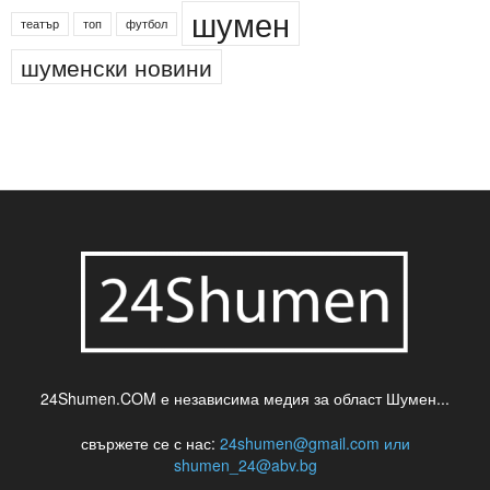
шумен
театър
топ
футбол
шуменски новини
24Shumen.COM е независима медия за област Шумен...
свържете се с нас:
24shumen@gmail.com или
shumen_24@abv.bg