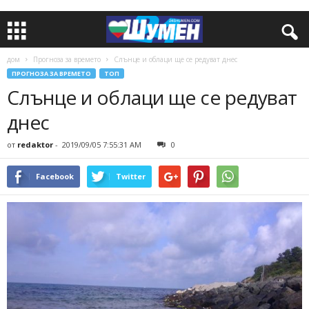
дом
Прогноза за времето
Слънце и облаци ще се редуват днес
ПРОГНОЗА ЗА ВРЕМЕТО
ТОП
Слънце и облаци ще се редуват
днес
от
redaktor
-
2019/09/05 7:55:31 AM
0
Facebook
Twitter