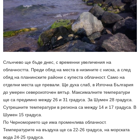
Слънчево ще бъде днес, с временни увеличения на
облачността. Преди обяд на места в низините с ниска, а след
обяд на планинските райони с купеста облачност. Само на
отделни места ще превали. Ще духа слаб, в Източна България
до умерен североизточен вятър. Максималните температури
ще са предимно между 26 и 31 градуса. За Шумен 28 градуса.
Сутрешните температури в региона са между 14 и 17 градуса. В
Шумен 15 градуса.
По Черноморието ще има променлива облачност.
Температурите на въздуха ще са 22-26 градуса, на морската
вода 24-25 градуса.