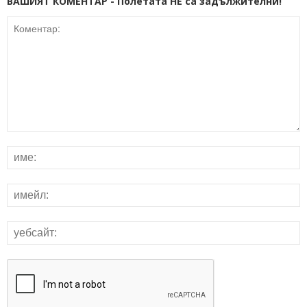
ВАШИЯТ КОМЕНТАР - Полетата НЕ са задължителни!