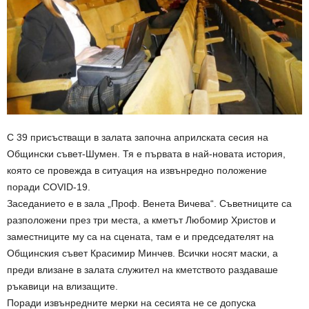
С 39 присъстващи в залата започна априлската сесия на
Общински съвет-Шумен. Тя е първата в най-новата история,
която се провежда в ситуация на извънредно положение
поради COVID-19.
Заседанието е в зала „Проф. Венета Вичева“. Съветниците са
разположени през три места, а кметът Любомир Христов и
заместниците му са на сцената, там е и председателят на
Общинския съвет Красимир Минчев. Всички носят маски, а
преди влизане в залата служител на кметството раздаваше
ръкавици на влизащите.
Поради извънредните мерки на сесията не се допуска