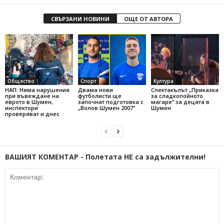
СВЪРЗАНИ НОВИНИ
ОЩЕ ОТ АВТОРА
Общество
Спорт
Култура
НАП: Няма нарушения
Двама нови
Спектакълът „Приказка
при въвеждане на
футболисти ще
за сладкопойното
еврото в Шумен,
започнат подготовка с
магаре“ за децата в
инспектори
„Волов Шумен 2007“
Шумен
проверяват и днес
ВАШИЯТ КОМЕНТАР - Полетата НЕ са задължителни!