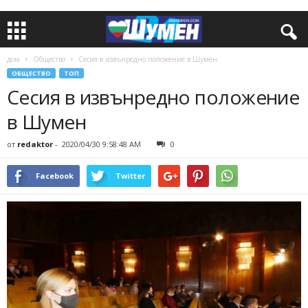
дом
Общество
Сесия в извънредно положение в Шумен
ОБЩЕСТВО
ТОП
Сесия в извънредно положение
в Шумен
от
redaktor
-
2020/04/30 9:58:48 AM
0
Facebook
Twitter