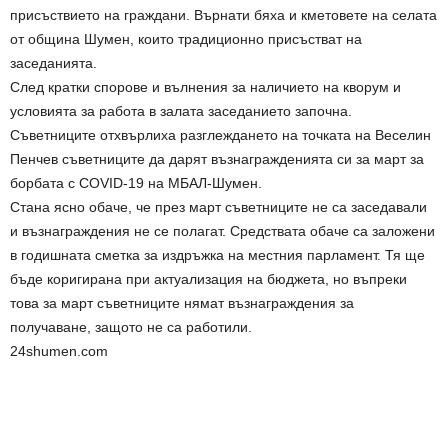
присъствието на граждани. Върнати бяха и кметовете на селата
от община Шумен, които традиционно присъстват на
заседанията.
След кратки спорове и вълнения за наличието на кворум и
условията за работа в залата заседанието започна.
Съветниците отхвърлиха разглеждането на точката на Веселин
Пенчев съветниците да дарят възнагражденията си за март за
борбата с COVID-19 на МБАЛ-Шумен.
Стана ясно обаче, че през март съветниците не са заседавали
и възнаграждения не се полагат. Средствата обаче са заложени
в годишната сметка за издръжка на местния парламент. Тя ще
бъде коригирана при актуализация на бюджета, но въпреки
това за март съветниците нямат възнаграждения за
получаване, защото не са работили.
24shumen.com