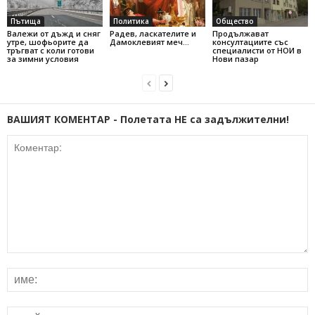
Пътища
Политика
Общество
Валежи от дъжд и сняг
Радев, ласкателите и
Продължават
утре, шофьорите да
Дамоклевият меч…
консултациите със
тръгват с коли готови
специалисти от НОИ в
за зимни условия
Нови пазар
ВАШИЯТ КОМЕНТАР - Полетата НЕ са задължителни!