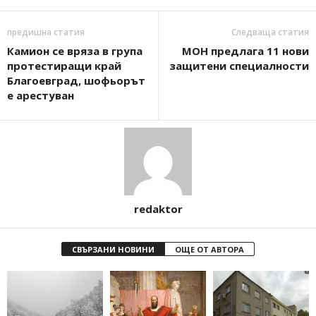
предишна статия
Следваща статия
Камион се вряза в група
МОН предлага 11 нови
протестиращи край
защитени специалности
Благоевград, шофьорът
е арестуван
redaktor
СВЪРЗАНИ НОВИНИ
ОЩЕ ОТ АВТОРА