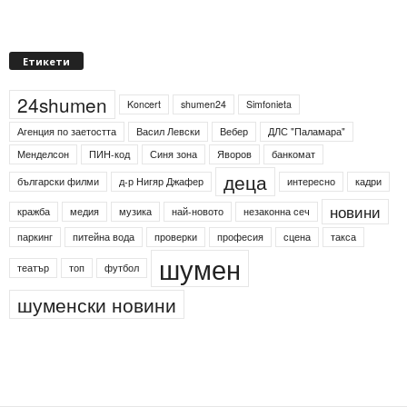
Етикети
24shumen
Koncert
shumen24
Simfonieta
Агенция по заетостта
Васил Левски
Вебер
ДЛС "Паламара"
Менделсон
ПИН-код
Синя зона
Яворов
банкомат
деца
български филми
д-р Нигяр Джафер
интересно
кадри
новини
кражба
медия
музика
най-новото
незаконна сеч
паркинг
питейна вода
проверки
професия
сцена
такса
шумен
театър
топ
футбол
шуменски новини