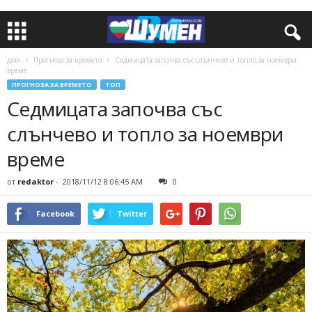
дом
Прогноза за времето
Седмицата започва със слънчево и топло за ноември
време
ПРОГНОЗА ЗА ВРЕМЕТО
ТОП
Седмицата започва със
слънчево и топло за ноември
време
от
redaktor
-
2018/11/12 8:06:45 AM
0
Facebook
Twitter