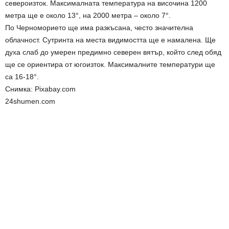
североизток. Максималната температура на височина 1200
метра ще е около 13°, на 2000 метра – около 7°.
По Черноморието ще има разкъсана, често значителна
облачност. Сутринта на места видимостта ще е намалена. Ще
духа слаб до умерен предимно северен вятър, който след обяд
ще се ориентира от югоизток. Максималните температури ще
са 16-18°.
Снимка: Pixabay.com
24shumen.com