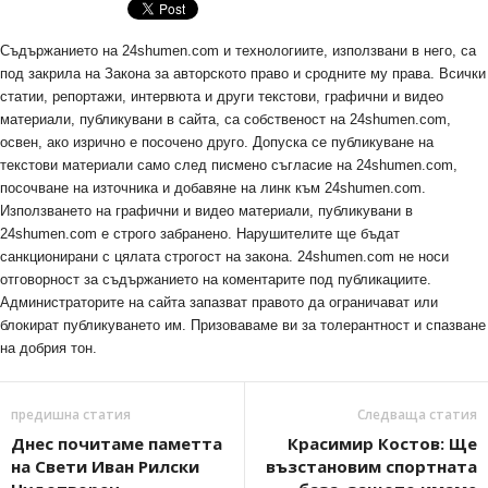
Съдържанието на 24shumen.com и технологиите, използвани в него, са
под закрила на Закона за авторското право и сродните му права. Всички
статии, репортажи, интервюта и други текстови, графични и видео
материали, публикувани в сайта, са собственост на 24shumen.com,
освен, ако изрично е посочено друго. Допуска се публикуване на
текстови материали само след писмено съгласие на 24shumen.com,
посочване на източника и добавяне на линк към 24shumen.com.
Използването на графични и видео материали, публикувани в
24shumen.com е строго забранено. Нарушителите ще бъдат
санкционирани с цялата строгост на закона. 24shumen.com не носи
отговорност за съдържанието на коментарите под публикациите.
Администраторите на сайта запазват правото да ограничават или
блокират публикуването им. Призоваваме ви за толерантност и спазване
на добрия тон.
предишна статия
Следваща статия
Днес почитаме паметта
Красимир Костов: Ще
на Свети Иван Рилски
възстановим спортната