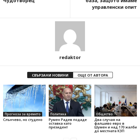
Чудотворец
база, защото имаме
управленски опит
redaktor
СВЪРЗАНИ НОВИНИ
ОЩЕ ОТ АВТОРА
Прогноза за времето
Политика
Общество
Слънчево, но студено
Румен Радев подаде
Два случая на
оставка като
фалшиво евро в
президент
Шумен и над 170 жалби
до местната КЗП