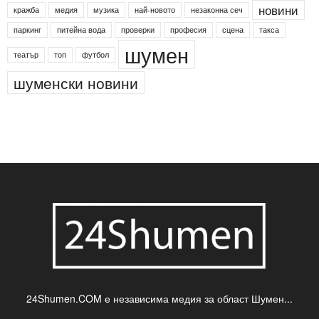
новини
кражба
медия
музика
най-новото
незаконна сеч
паркинг
питейна вода
проверки
професия
сцена
такса
шумен
театър
топ
футбол
шуменски новини
24Shumen.COM е независима медия за област Шумен...