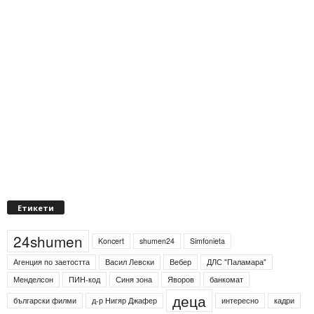
Етикети
24shumen
Koncert
shumen24
Simfonieta
Агенция по заетостта
Васил Левски
Вебер
ДЛС "Паламара"
Менделсон
ПИН-код
Синя зона
Яворов
банкомат
деца
български филми
д-р Нигяр Джафер
интересно
кадри