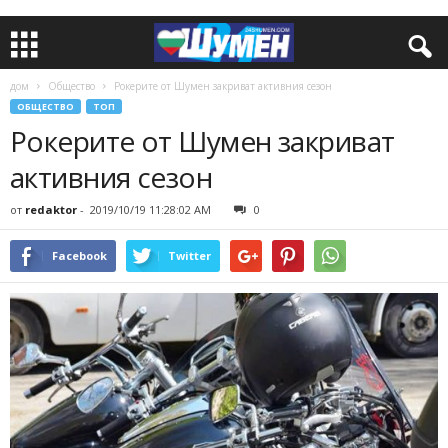
дом
Общество
Рокерите от Шумен закриват активния сезон
ОБЩЕСТВО
ТОП
Рокерите от Шумен закриват
активния сезон
от
redaktor
-
2019/10/19 11:28:02 AM
0
Facebook
Twitter