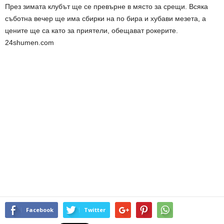
През зимата клубът ще се превърне в място за срещи. Всяка
съботна вечер ще има сбирки на по бира и хубави мезета, а
цените ще са като за приятели, обещават рокерите.
24shumen.com
Facebook
Twitter