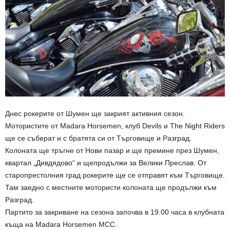
Днес рокерите от Шумен ще закрият активния сезон.
Мотористите от Madara Horsemen, клуб Devils и The Night Riders
ще се съберат и с братята си от Търговище и Разград.
Колоната ще тръгне от Нови пазар и ще премине през Шумен,
квартал „Дивдядово“ и щепродължи за Велики Преслав. От
старопрестолния град рокерите ще се отправят към Търговище.
Там заедно с местните мотористи колоната ще продължи към
Разград.
Партито за закриване на сезона започва в 19.00 часа в клубната
къща на Madara Horsemen MCC.