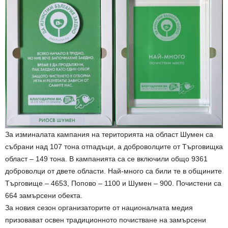
За изминалата кампания на територията на област Шумен са
събрани над 107 тона отпадъци, а доброволците от Търговищка
област – 149 тона. В кампанията са се включили общо 9361
доброволци от двете области. Най-много са били те в общините
Търговище – 4653, Попово – 1100 и Шумен – 900. Почистени са
664 замърсени обекта.
За новия сезон организаторите от националната медия
призовават освен традиционното почистване на замърсени