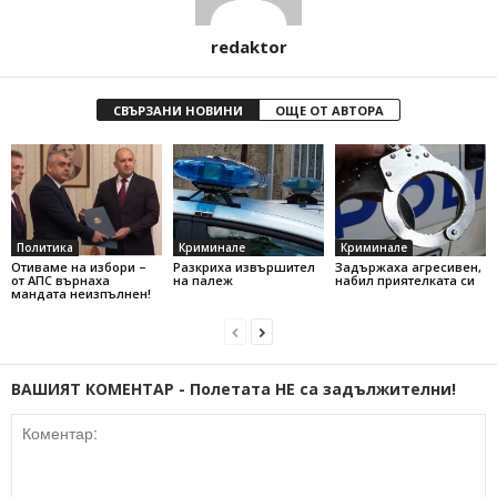
redaktor
СВЪРЗАНИ НОВИНИ
ОЩЕ ОТ АВТОРА
Политика
Криминале
Криминале
Отиваме на избори –
Разкриха извършител
Задържаха агресивен,
от АПС върнаха
на палеж
набил приятелката си
мандата неизпълнен!
ВАШИЯТ КОМЕНТАР - Полетата НЕ са задължителни!