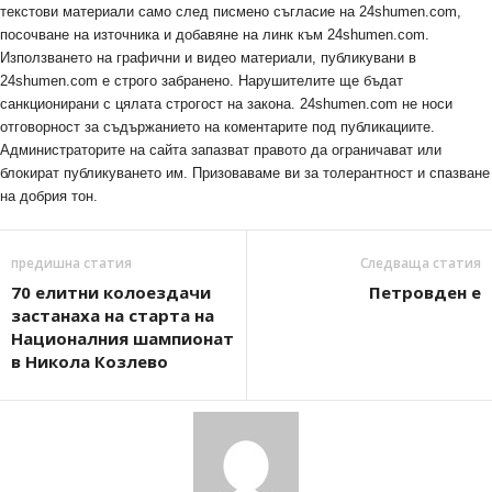
текстови материали само след писмено съгласие на 24shumen.com,
посочване на източника и добавяне на линк към 24shumen.com.
Използването на графични и видео материали, публикувани в
24shumen.com е строго забранено. Нарушителите ще бъдат
санкционирани с цялата строгост на закона. 24shumen.com не носи
отговорност за съдържанието на коментарите под публикациите.
Администраторите на сайта запазват правото да ограничават или
блокират публикуването им. Призоваваме ви за толерантност и спазване
на добрия тон.
предишна статия
Следваща статия
70 елитни колоездачи
Петровден е
застанаха на старта на
Националния шампионат
в Никола Козлево