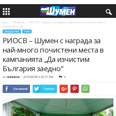
дом
Общество
РИОСВ – Шумен с награда за най-много почистени места в
кампанията „Да...
ОБЩЕСТВО
ТОП
РИОСВ – Шумен с награда за
най-много почистени места в
кампанията „Да изчистим
България заедно“
от
redaktor
-
2019/06/28 5:29:51 PM
0
Facebook
Twitter