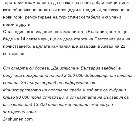
територии в кампанията да се включат още добри инициативи
като обновяване на детски площадки и градинки, засаждане на
нови гори, ремонтиране на туристически табели и счупени
пейки и други.
С тазгодишното издание на кампанията в България, което ще
бъде на 14 септември, ще се даде старта на Световния ден на
почистването, а цялата кампания ще завърши в Хавай на 21
септември.
От старта си досега, „Да изчистим България заедно” е
получила подкрепата на над 2 050 000 доброволци от цялата
страна. За същия период по информация от
Министерството на околната среда и водите са събрани
близо 90 000 тона отпадъци, а от картата на България са
изчезнали над 13 700 нерегламентирани сметища и
замърсени зони.
24shumen.com