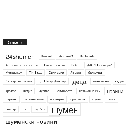
Етикети
24shumen
Koncert
shumen24
Simfonieta
Агенция по заетостта
Васил Левски
Вебер
ДЛС "Паламара"
Менделсон
ПИН-код
Синя зона
Яворов
банкомат
деца
български филми
д-р Нигяр Джафер
интересно
кадри
новини
кражба
медия
музика
най-новото
незаконна сеч
паркинг
питейна вода
проверки
професия
сцена
такса
шумен
театър
топ
футбол
шуменски новини